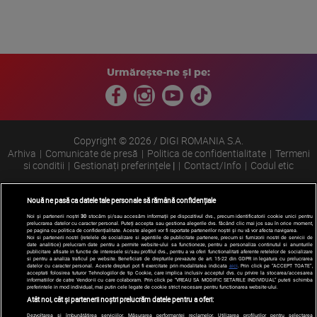
Urmărește-ne și pe:
Copyright © 2026 / DIGI ROMANIA S.A.
Arhiva
Comunicate de presă
Politica de confidentialitate
Termeni
si conditii
Gestionați preferințele
|
Contact/Info
Codul etic
Nouă ne pasă ca datele tale personale să rămână confidențiale
Noi și partenerii noștri
30
stocăm și/sau accesăm informații pe dispozitivul dvs., precum identificatorii cookie unici pentru
prelucrarea datelor cu caracter personal. Puteți accepta sau gestiona alegerile dvs. făcând clic mai jos sau în orice moment,
pe pagina cu politica de confidențialitate. Aceste alegeri vor fi raportate partenerilor noștri și nu vă vor afecta navigarea.
Noi si partenerii nostri (retelele de socializare si agentiile de publicitate partenere, precum si furnizorii nostri de servicii de
date analitice) prelucram date pentru a permite website-ului sa functioneze, pentru a personaliza continutul si anunturile
publicitare afisate in functie de interesele si/sau profilul dvs., pentru a va oferi functionalitati aferente retelelor de socializare
si pentru a analiza traficul pe website. Beneficiati de drepturile prevazute de art. 15-22 din GDPR in legatura cu prelucrarea
datelor cu caracter personal. Aceste drepturi pot fi exercitate prin modalitatea indicata
aici
. Prin click pe “ACCEPT TOATE”,
acceptati folosirea tuturor Tehnologiilor de tip Cookie, care implica inclusiv acceptul dvs. cu privire la stocarea/accesarea
informatiilor de catre Vendor-ii cu care colaboram. Prin click pe “VREAU SA MODIFIC SETARILE INDIVIDUAL” puteti schimba
preferintele in mod individual, mai putin cele legate de cookie strict necesare pentru functionarea website-ului.
Atât noi, cât și partenerii noștri prelucrăm datele pentru a oferi:
Dezvoltarea și îmbunătățirea serviciilor. Măsurarea performanței reclamelor. Utilizarea profilurilor pentru selectarea