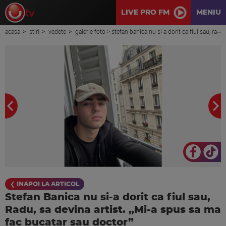
LIVE PRO FM
MENIU
acasa
stiri
vedete
galerie foto > stefan banica nu si-a dorit ca fiul sau, radu, sa devina artist. „mi-a spus sa ma fac bucatar sau doctor”
❮ INAPOI LA ARTICOL
Stefan Banica nu si-a dorit ca fiul sau,
Radu, sa devina artist. „Mi-a spus sa ma
fac bucatar sau doctor”