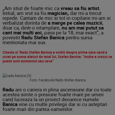
„Am stiut de foarte mic ca
vreau sa fiu artist.
Initial, am vrut sa fiu
magician,
dar mi-a trecut
repede. Cantam de mic si tot in copilarie mi-am si
verbalizat dorinta de
a merge pe calea muzicii
,
doar ca, dintr-o intamplare,
nu am mai putut sa
cant mai multi ani,
pana pe la 18, mai exact”, a
povestit
Radu Stefan Banica
pentru sursa
mentionata mai sus.
Citeste si "Radu Stefan Banica a vorbit despre prima oara cand a
urcat pe scena alaturi de tatal lui, Stefan Banica: “Andra a crezut ca
poate sunt asistentul sau ceva”
Foto: Facebook/Radu Stefan Banica
Radu
are o cariera in plina ascensiune dar cu toate
acestea simte o presiune foarte mare pe umeri
cand lucreaza la un proiect deoarece numele
Banica
vine cu multe privilegii dar si cu asteptari
foarte mari din partea oamenilor.