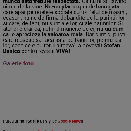
munca asta trebuie respectata.
Ca nu ni se cuvine
nimic de la sine.
Nu-mi plac copiii de bani gata,
care apar pe retelele sociale cu tot felul de masini,
ceasuri, haine de firma dobandite de la parintii lor
si care, de fapt, nu sunt ale lor, ci ale parintilor. Si
atunci e clar ca, nefiind muncite de ei,
nu au cum
sa le aprecieze la valoarea reala
. Dar sunt si pusti
care reusesc sa faca asta pe banii lor, pe munca
lor, ceea ce e cu totul altceva", a povestit
Stefan
Banica
pentru revista
VIVA!
Galerie foto
Puteţi urmări
Știrile UTV
şi pe
Google News
!