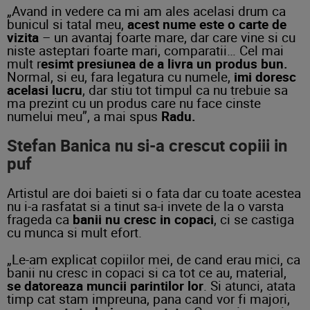
„Avand in vedere ca mi am ales acelasi drum ca
bunicul si tatal meu,
acest nume este o carte de
vizita
– un avantaj foarte mare, dar care vine si cu
niste asteptari foarte mari, comparatii… Cel mai
mult r
esimt presiunea de a livra un produs bun.
Normal, si eu, fara legatura cu numele,
imi doresc
acelasi lucru
, dar stiu tot timpul ca nu trebuie sa
ma prezint cu un produs care nu face cinste
numelui meu”, a mai spus
Radu.
Stefan Banica nu si-a crescut copiii in
puf
Artistul are doi baieti si o fata dar cu toate acestea
nu i-a rasfatat si a tinut sa-i invete de la o varsta
frageda ca
banii nu cresc in copaci
, ci se castiga
cu munca si mult efort.
„Le-am explicat copiilor mei, de cand erau mici, ca
banii nu cresc in copaci si ca tot ce au, material,
se datoreaza muncii parintilor lor
. Si atunci, atata
timp cat stam impreuna, pana cand vor fi majori,