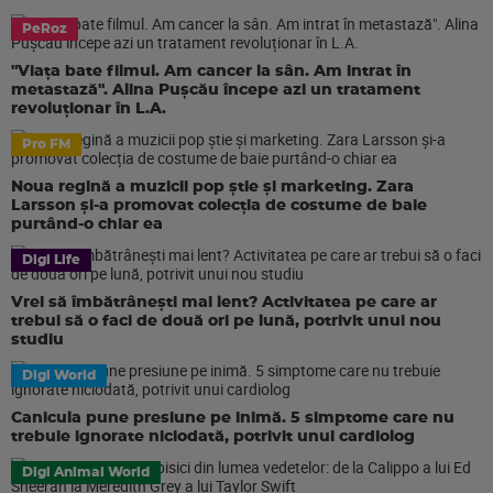
PeRoz
"Viața bate filmul. Am cancer la sân. Am intrat în
metastază". Alina Pușcău începe azi un tratament
revoluționar în L.A.
Pro FM
Noua regină a muzicii pop știe și marketing. Zara
Larsson și-a promovat colecția de costume de baie
purtând-o chiar ea
Digi Life
Vrei să îmbătrânești mai lent? Activitatea pe care ar
trebui să o faci de două ori pe lună, potrivit unui nou
studiu
Digi World
Canicula pune presiune pe inimă. 5 simptome care nu
trebuie ignorate niciodată, potrivit unui cardiolog
Digi Animal World