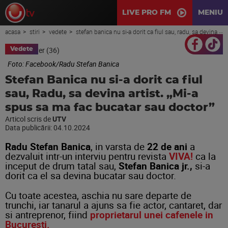
LIVE PRO FM
MENIU
acasa
stiri
vedete
stefan banica nu si-a dorit ca fiul sau, radu, sa devina artist. „mi-a spus sa ma fac bucatar sau doctor”
Vedete
Foto: Facebook/Radu Stefan Banica
Stefan Banica nu si-a dorit ca fiul
sau, Radu, sa devina artist. „Mi-a
spus sa ma fac bucatar sau doctor”
Articol scris de
UTV
Data publicării:
04.10.2024
Radu Stefan Banica
, in varsta de
22 de ani
a
dezvaluit intr-un interviu pentru revista
VIVA!
ca la
inceput de drum tatal sau,
Stefan Banica jr.,
si-a
dorit ca el sa devina bucatar sau doctor.
Cu toate acestea, aschia nu sare departe de
trunchi, iar tanarul a ajuns sa fie actor, cantaret, dar
si antreprenor, fiind
proprietarul unei cafenele in
Bucuresti.