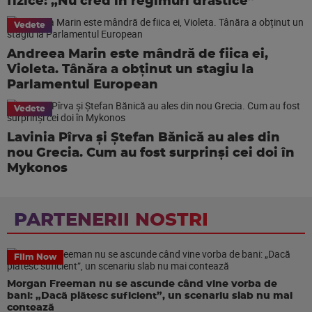
fizice: „Nu cred în regimuri drastice”
Vedete
Andreea Marin este mândră de fiica ei,
Violeta. Tânăra a obținut un stagiu la
Parlamentul European
Vedete
Lavinia Pîrva și Ștefan Bănică au ales din
nou Grecia. Cum au fost surprinși cei doi în
Mykonos
PARTENERII NOSTRI
Film Now
Morgan Freeman nu se ascunde când vine vorba de
bani: „Dacă plătesc suficient”, un scenariu slab nu mai
contează