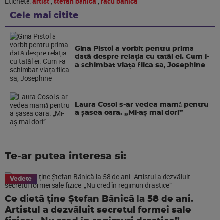
Etichete:
artist
,
stefan banica
,
radu banica
Cele mai citite
Gina Pistol a vorbit pentru prima
dată despre relația cu tatăl ei. Cum i-
a schimbat viața fiica sa, Josephine
Laura Cosoi s-ar vedea mamǎ pentru
a şasea oara. „Mi-aș mai dori”
Te-ar putea interesa si:
Vedete
Ce dietă ține Ștefan Bănică la 58 de ani.
Artistul a dezvăluit secretul formei sale