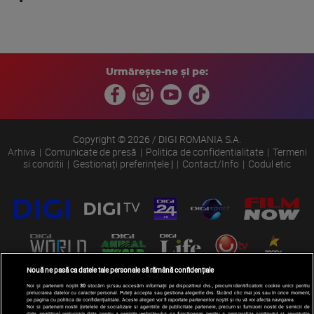
Urmărește-ne și pe:
Copyright © 2026 / DIGI ROMANIA S.A.
Arhiva
Comunicate de presă
Politica de confidentialitate
Termeni
si conditii
Gestionați preferințele
|
Contact/Info
Codul etic
Nouă ne pasă ca datele tale personale să rămână confidențiale
Noi și partenerii noștri
30
stocăm și/sau accesăm informații pe dispozitivul dvs., precum identificatorii cookie unici pentru
prelucrarea datelor cu caracter personal. Puteți accepta sau gestiona alegerile dvs. făcând clic mai jos sau în orice moment,
pe pagina cu politica de confidențialitate. Aceste alegeri vor fi raportate partenerilor noștri și nu vă vor afecta navigarea.
Noi si partenerii nostri (retelele de socializare si agentiile de publicitate partenere, precum si furnizorii nostri de servicii de
date analitice) prelucram date pentru a permite website-ului sa functioneze, pentru a personaliza continutul si anunturile