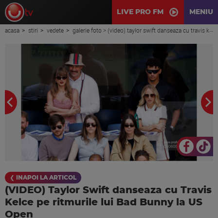
LIVE PRO FM
MENIU
acasa
stiri
vedete
galerie foto > (video) taylor swift danseaza cu travis kelce pe ritmurile lui bad bunny la us open
❮ INAPOI LA ARTICOL
(VIDEO) Taylor Swift danseaza cu Travis
Kelce pe ritmurile lui Bad Bunny la US
Open