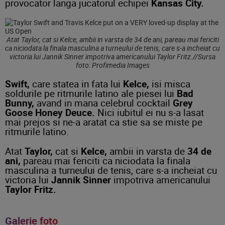
provocator langa jucatorul echipei
Kansas City.
Atat Taylor, cat si Kelce, ambii in varsta de 34 de ani, pareau mai fericiti
ca niciodata la finala masculina a turneului de tenis, care s-a incheiat cu
victoria lui Jannik Sinner impotriva americanului Taylor Fritz.//Sursa
foto: Profimedia Images
Swift,
care statea in fata lui
Kelce,
isi misca
soldurile pe ritmurile latino ale piesei lui
Bad
Bunny,
avand in mana celebrul cocktail
Grey
Goose Honey Deuce.
Nici iubitul ei nu s-a lasat
mai prejos si ne-a aratat ca stie sa se miste pe
ritmurile latino.
Atat
Taylor,
cat si
Kelce,
ambii in varsta de
34 de
ani,
pareau mai fericiti ca niciodata la finala
masculina a turneului de tenis, care s-a incheiat cu
victoria lui
Jannik Sinner
impotriva americanului
Taylor Fritz.
Galerie foto