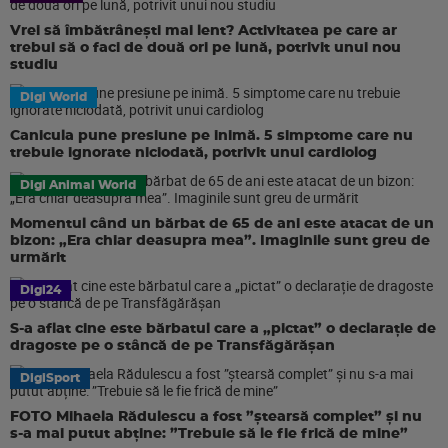
Vrei să îmbătrânești mai lent? Activitatea pe care ar
trebui să o faci de două ori pe lună, potrivit unui nou
studiu
Digi World
Canicula pune presiune pe inimă. 5 simptome care nu
trebuie ignorate niciodată, potrivit unui cardiolog
Digi Animal World
Momentul când un bărbat de 65 de ani este atacat de un
bizon: „Era chiar deasupra mea”. Imaginile sunt greu de
urmărit
Digi24
S-a aflat cine este bărbatul care a „pictat” o declarație de
dragoste pe o stâncă de pe Transfăgărășan
DigiSport
FOTO Mihaela Rădulescu a fost ”ștearsă complet” și nu
s-a mai putut abține: ”Trebuie să le fie frică de mine”