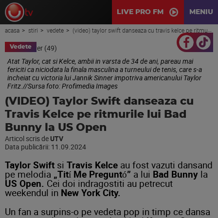
LIVE PRO FM
MENIU
acasa
stiri
vedete
(video) taylor swift danseaza cu travis kelce pe ritmurile lui bad bunny la us open
Vedete
Atat Taylor, cat si Kelce, ambii in varsta de 34 de ani, pareau mai
fericiti ca niciodata la finala masculina a turneului de tenis, care s-a
incheiat cu victoria lui Jannik Sinner impotriva americanului Taylor
Fritz.//Sursa foto: Profimedia Images
(VIDEO) Taylor Swift danseaza cu
Travis Kelce pe ritmurile lui Bad
Bunny la US Open
Articol scris de
UTV
Data publicării:
11.09.2024
Taylor Swift
si
Travis Kelce
au fost vazuti dansand
pe melodia
„Tití Me Preguntó”
a lui
Bad Bunny
la
US Open.
Cei doi indragostiti au petrecut
weekendul in
New York City.
Un fan a surpins-o pe vedeta pop in timp ce dansa