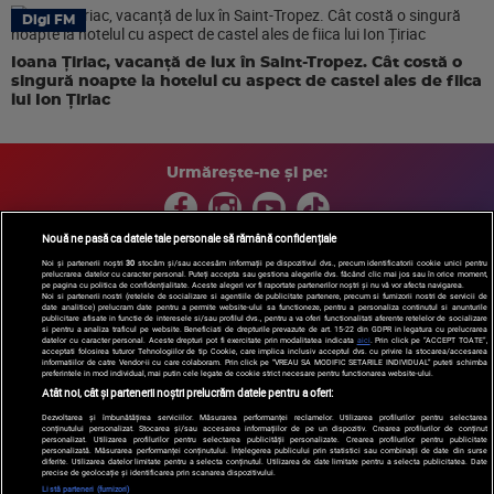
Digi FM
Ioana Țiriac, vacanță de lux în Saint-Tropez. Cât costă o
singură noapte la hotelul cu aspect de castel ales de fiica
lui Ion Țiriac
Urmărește-ne și pe:
Nouă ne pasă ca datele tale personale să rămână confidențiale
Noi și partenerii noștri
30
stocăm și/sau accesăm informații pe dispozitivul dvs., precum identificatorii cookie unici pentru
prelucrarea datelor cu caracter personal. Puteți accepta sau gestiona alegerile dvs. făcând clic mai jos sau în orice moment,
Copyright © 2026 / DIGI ROMANIA S.A.
pe pagina cu politica de confidențialitate. Aceste alegeri vor fi raportate partenerilor noștri și nu vă vor afecta navigarea.
Arhiva
Comunicate de presă
Politica de confidentialitate
Termeni
Noi si partenerii nostri (retelele de socializare si agentiile de publicitate partenere, precum si furnizorii nostri de servicii de
date analitice) prelucram date pentru a permite website-ului sa functioneze, pentru a personaliza continutul si anunturile
si conditii
Gestionați preferințele
|
Contact/Info
Codul etic
publicitare afisate in functie de interesele si/sau profilul dvs., pentru a va oferi functionalitati aferente retelelor de socializare
si pentru a analiza traficul pe website. Beneficiati de drepturile prevazute de art. 15-22 din GDPR in legatura cu prelucrarea
datelor cu caracter personal. Aceste drepturi pot fi exercitate prin modalitatea indicata
aici
. Prin click pe “ACCEPT TOATE”,
acceptati folosirea tuturor Tehnologiilor de tip Cookie, care implica inclusiv acceptul dvs. cu privire la stocarea/accesarea
informatiilor de catre Vendor-ii cu care colaboram. Prin click pe “VREAU SA MODIFIC SETARILE INDIVIDUAL” puteti schimba
preferintele in mod individual, mai putin cele legate de cookie strict necesare pentru functionarea website-ului.
Atât noi, cât și partenerii noștri prelucrăm datele pentru a oferi:
Dezvoltarea și îmbunătățirea serviciilor. Măsurarea performanței reclamelor. Utilizarea profilurilor pentru selectarea
conținutului personalizat. Stocarea și/sau accesarea informațiilor de pe un dispozitiv. Crearea profilurilor de conținut
personalizat. Utilizarea profilurilor pentru selectarea publicității personalizate. Crearea profilurilor pentru publicitate
personalizată. Măsurarea performanței conținutului. Înțelegerea publicului prin statistici sau combinații de date din surse
diferite. Utilizarea datelor limitate pentru a selecta conținutul. Utilizarea de date limitate pentru a selecta publicitatea. Date
precise de geolocație și identificarea prin scanarea dispozitivului.
Listă parteneri (furnizori)