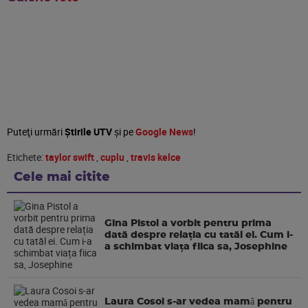
Puteţi urmări
Știrile UTV
şi pe
Google News
!
Etichete:
taylor swift
,
cuplu
,
travis kelce
Cele mai citite
Gina Pistol a vorbit pentru prima
dată despre relația cu tatăl ei. Cum i-
a schimbat viața fiica sa, Josephine
Laura Cosoi s-ar vedea mamǎ pentru