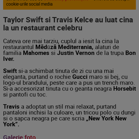
cookie-urile social media
Taylor Swift si Travis Kelce au luat cina
la un restaurant celebru
Cateva ore mai tarziu, cuplul a iesit la cina la
restaurantul
Mēdüzā Mediterrania,
alaturi de
familia
Mahomes
si
Justin Vernon
de la trupa
Bon
Iver.
Swift
si-a schimbat tinuta de zi cu una mai
eleganta, purtand o rochie
Gucci
maro si bej, cu
logo-ul brandului, peste care a pus un trench maro.
Si-a accesorizat tinuta cu o geanta neagra
Horsebit
si pantofi cu toc.
Travis
a adoptat un stil mai relaxat, purtand
pantaloni inchisi la culoare, un tricou polo cu dungi
si o sapca neagra
pe care scria
„New York New
York”.
Galerie foto