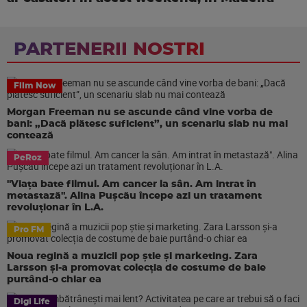
PARTENERII NOSTRI
Film Now
Morgan Freeman nu se ascunde când vine vorba de
bani: „Dacă plătesc suficient”, un scenariu slab nu mai
contează
PeRoz
"Viața bate filmul. Am cancer la sân. Am intrat în
metastază". Alina Pușcău începe azi un tratament
revoluționar în L.A.
Pro FM
Noua regină a muzicii pop știe și marketing. Zara
Larsson și-a promovat colecția de costume de baie
purtând-o chiar ea
Digi Life