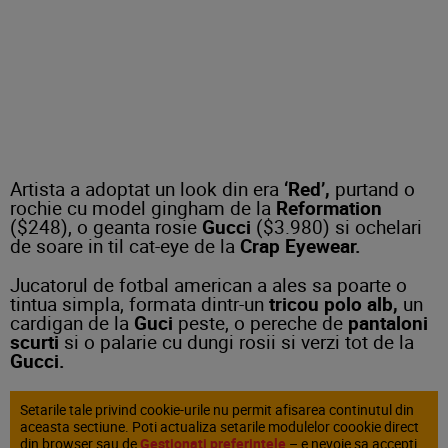
Artista a adoptat un look din era
‘Red’,
purtand o
rochie cu model gingham de la
Reformation
($248), o geanta rosie
Gucci
($3.980) si ochelari
de soare in til cat-eye de la
Crap Eyewear.
Jucatorul de fotbal american a ales sa poarte o
tintua simpla, formata dintr-un
tricou polo alb,
un
cardigan de la
Guci
peste, o pereche de
pantaloni
scurti
si o palarie cu dungi rosii si verzi tot de la
Gucci.
Setarile tale privind cookie-urile nu permit afisarea continutul din
aceasta sectiune. Poti actualiza setarile modulelor coookie direct
din browser sau de
Gestionați preferințele
– e nevoie sa accepti