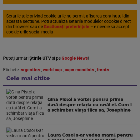
Setarile tale privind cookie-urile nu permit afisarea continutul din
aceasta sectiune. Poti actualiza setarile modulelor coookie direct
din browser sau de
Gestionați preferințele
– e nevoie sa accepti
cookie-urile social media
Puteţi urmări
Știrile UTV
şi pe
Google News
!
Etichete:
argentina
,
world cup
,
cupa mondiala
,
franta
Cele mai citite
Gina Pistol a vorbit pentru prima
dată despre relația cu tatăl ei. Cum i-
a schimbat viața fiica sa, Josephine
Laura Cosoi s-ar vedea mamǎ pentru