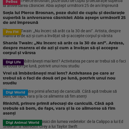
PeRoz
Soția lui Pierce Brosnan, poze dulci de cuplu și declarație
superbă la aniversarea căsniciei: Abia aștept următorii 25
de ani împreună
Pro FM
Shania Twain: „Nu încerc să arăt ca la 30 de ani”. Artista,
despre mantra ei de azi și cum a învățat să-și accepte
corpul și vârsta
Digi Life
Vrei să îmbătrânești mai lent? Activitatea pe care ar
trebui să o faci de două ori pe lună, potrivit unui nou
studiu
Digi World
Rinichii, printre primii afectați de caniculă. Câtă apă
trebuie să bem, de fapt, vara și la ce alimente să fim
atenți
Digi Animal World