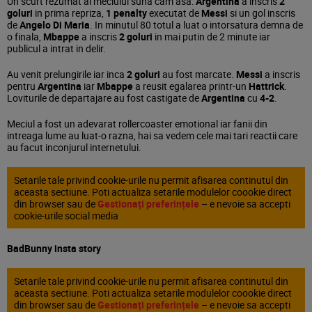
Un scurt rezumat al meciului suna cam asa:
Argentina
a inscris
2
goluri
in prima repriza,
1 penalty
executat de
Messi
si un gol inscris
de
Angelo Di Maria
. In minutul 80 totul a luat o intorsatura demna de
o finala,
Mbappe
a inscris
2 goluri
in mai putin de 2 minute iar
publicul a intrat in delir.
Au venit prelungirile iar inca
2 goluri
au fost marcate.
Messi
a inscris
pentru
Argentina
iar
Mbappe
a reusit egalarea printr-un
Hattrick
.
Loviturile de departajare au fost castigate de
Argentina
cu
4-2
.
Meciul a fost un adevarat rollercoaster emotional iar fanii din
intreaga lume au luat-o razna, hai sa vedem cele mai tari reactii care
au facut inconjurul internetului.
Setarile tale privind cookie-urile nu permit afisarea continutul din
aceasta sectiune. Poti actualiza setarile modulelor coookie direct
din browser sau de
Gestionați preferințele
– e nevoie sa accepti
cookie-urile social media
BadBunny insta story
Setarile tale privind cookie-urile nu permit afisarea continutul din
aceasta sectiune. Poti actualiza setarile modulelor coookie direct
din browser sau de
Gestionați preferințele
– e nevoie sa accepti