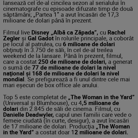
lansează cel de-al cincilea sezon al serialului în
cinematografe cu episoade difuzate timp de două
săptămâni; „Partea 1” a avut încasări de 17,3
milioane de dolari până în prezent.
Filmul live
Disney „Albă ca Zăpada”,
cu
Rachel
Zegler
şi
Gal Gadot
în rolurile principale, a coborât
pe locul al patrulea, cu
6 milioane de dolari
obţinuţi în 3.750 de săli, în cel de-al treilea
weekend de la lansare. Până în prezent, filmul,
care a costat
250 de milioane de dolari,
a generat
o sumă de
77 de milioane de dolari la nivel
naţional şi 168 de milioane de dolari la nivel
mondial
. Se prefigurează a fi unul dintre cele mai
mari eşecuri de box office ale anului.
Top 5 este completat de
„The Woman in the Yard”
(Universal şi Blumhouse), cu 4
,5 milioane de
dolari
din 2.845 de săli de cinema. Filmul, cu
Danielle Deadwyler,
capul unei familii care vede o
femeie ciudată (în curte, desigur), a avut încasări
de 17 milioane de dolari. Producţia
„The Woman
in the Yard”
a costat doar 1
2 milioane de dolari.