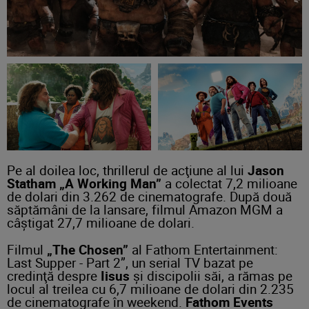
Pe al doilea loc, thrillerul de acţiune al lui
Jason
Statham
„A Working Man”
a colectat 7,2 milioane
de dolari din 3.262 de cinematografe. După două
săptămâni de la lansare, filmul Amazon MGM a
câştigat 27,7 milioane de dolari.
Filmul
„The Chosen”
al Fathom Entertainment:
Last Supper - Part 2”, un serial TV bazat pe
credinţă despre
Iisus
şi discipolii săi, a rămas pe
locul al treilea cu 6,7 milioane de dolari din 2.235
de cinematografe în weekend.
Fathom Events