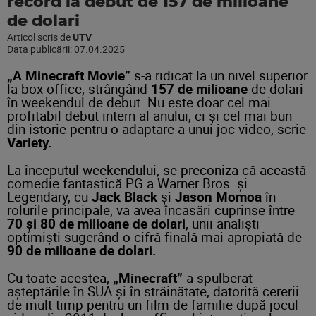
record la debut de 157 de milioane
de dolari
Articol scris de
UTV
Data publicării:
07.04.2025
„A Minecraft Movie”
s-a ridicat la un nivel superior
la box office, strângând
157 de milioane
de dolari
în weekendul de debut. Nu este doar cel mai
profitabil debut intern al anului, ci şi cel mai bun
din istorie pentru o adaptare a unui joc video, scrie
Variety.
La începutul weekendului, se preconiza că această
comedie fantastică PG a Warner Bros. şi
Legendary, cu
Jack Black
şi
Jason Momoa
în
rolurile principale, va avea încasări cuprinse între
70 şi 80 de milioane de dolari
, unii analişti
optimişti sugerând o cifră finală mai apropiată de
90 de milioane de dolari.
Cu toate acestea,
„Minecraft”
a spulberat
aşteptările în SUA şi în străinătate, datorită cererii
de mult timp pentru un film de familie după jocul