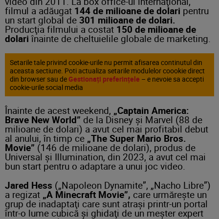
video din 2011. La box office-ul internaţional,
filmul a adăugat
144 de milioane de dolari
pentru
un start global de
301 milioane de dolari.
Producţia filmului a costat
150 de
milioane de
dolari
înainte de cheltuielile globale de marketing.
Setarile tale privind cookie-urile nu permit afisarea continutul din
aceasta sectiune. Poti actualiza setarile modulelor coookie direct
din browser sau de
Gestionați preferințele
– e nevoie sa accepti
cookie-urile social media
Înainte de acest weekend,
„Captain America:
Brave New World”
de la Disney şi Marvel (88 de
milioane de dolari) a avut cel mai profitabil debut
al anului, în timp ce
„The Super Mario Bros.
Movie”
(146 de milioane de dolari), produs de
Universal şi Illumination, din 2023, a avut cel mai
bun start pentru o adaptare a unui joc video.
Jared Hess
(„Napoleon Dynamite”, „Nacho Libre”)
a regizat
„A Minecraft Movie”,
care urmăreşte un
grup de inadaptaţi care sunt atraşi printr-un portal
într-o lume cubică şi ghidaţi de un meşter expert