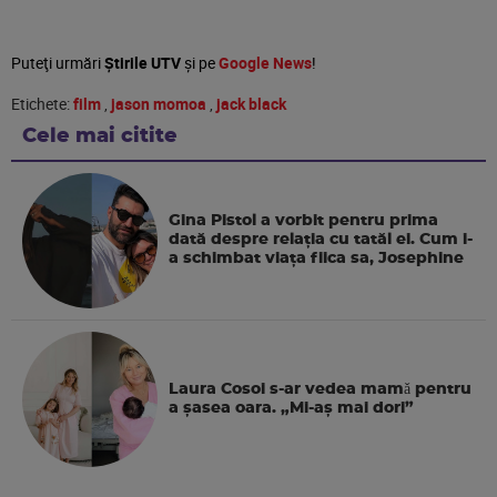
Puteţi urmări
Știrile UTV
şi pe
Google News
!
Etichete:
film
,
jason momoa
,
jack black
Cele mai citite
Gina Pistol a vorbit pentru prima
dată despre relația cu tatăl ei. Cum i-
a schimbat viața fiica sa, Josephine
Laura Cosoi s-ar vedea mamǎ pentru
a şasea oara. „Mi-aș mai dori”