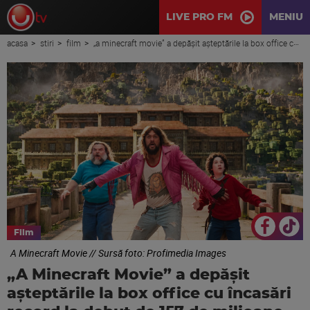
LIVE PRO FM
MENIU
acasa
stiri
film
„a minecraft movie” a depăşit aşteptările la box office cu încasări record la debut de 157 de milioane de dolari
Film
A Minecraft Movie // Sursă foto: Profimedia Images
„A Minecraft Movie” a depăşit
aşteptările la box office cu încasări