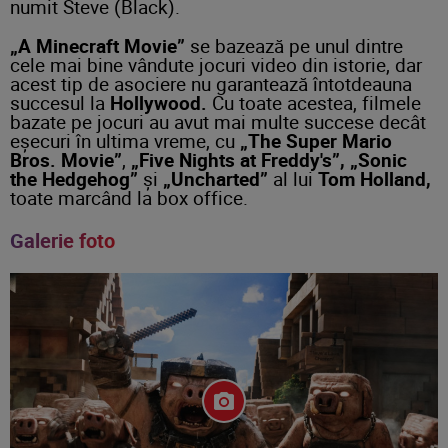
numit Steve (Black).
„A Minecraft Movie”
se bazează pe unul dintre
cele mai bine vândute jocuri video din istorie, dar
acest tip de asociere nu garantează întotdeauna
succesul la
Hollywood.
Cu toate acestea, filmele
bazate pe jocuri au avut mai multe succese decât
eşecuri în ultima vreme, cu
„The Super Mario
Bros. Movie”
,
„Five Nights at Freddy's”, „Sonic
the Hedgehog”
şi
„Uncharted”
al lui
Tom Holland,
toate marcând la box office.
Galerie foto