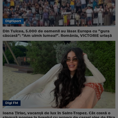
DigiSport
Din Tulcea, 5.000 de oamenii au lăsat Europa cu ”gura
căscată”: ”Am uimit lumea!”. România, VICTORIE uriașă
Digi FM
Ioana Țiriac, vacanță de lux în Saint-Tropez. Cât costă o
singură noapte la hotelul cu aspect de castel ales de fiica