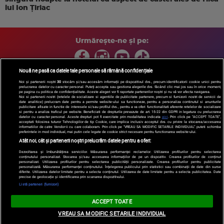
lui Ion Țiriac
Urmărește-ne și pe:
Nouă ne pasă ca datele tale personale să rămână confidențiale
Noi și partenerii noștri
30
stocăm și/sau accesăm informații pe dispozitivul dvs., precum identificatorii cookie unici pentru
prelucrarea datelor cu caracter personal. Puteți accepta sau gestiona alegerile dvs. făcând clic mai jos sau în orice moment,
Copyright © 2026 / DIGI ROMANIA S.A.
pe pagina cu politica de confidențialitate. Aceste alegeri vor fi raportate partenerilor noștri și nu vă vor afecta navigarea.
Arhiva
Comunicate de presă
Politica de confidentialitate
Termeni
Noi si partenerii nostri (retelele de socializare si agentiile de publicitate partenere, precum si furnizorii nostri de servicii de
date analitice) prelucram date pentru a permite website-ului sa functioneze, pentru a personaliza continutul si anunturile
si conditii
Gestionați preferințele
|
Contact/Info
Codul etic
publicitare afisate in functie de interesele si/sau profilul dvs., pentru a va oferi functionalitati aferente retelelor de socializare
si pentru a analiza traficul pe website. Beneficiati de drepturile prevazute de art. 15-22 din GDPR in legatura cu prelucrarea
datelor cu caracter personal. Aceste drepturi pot fi exercitate prin modalitatea indicata
aici
. Prin click pe “ACCEPT TOATE”,
acceptati folosirea tuturor Tehnologiilor de tip Cookie, care implica inclusiv acceptul dvs. cu privire la stocarea/accesarea
informatiilor de catre Vendor-ii cu care colaboram. Prin click pe “VREAU SA MODIFIC SETARILE INDIVIDUAL” puteti schimba
preferintele in mod individual, mai putin cele legate de cookie strict necesare pentru functionarea website-ului.
Atât noi, cât și partenerii noștri prelucrăm datele pentru a oferi:
Dezvoltarea și îmbunătățirea serviciilor. Măsurarea performanței reclamelor. Utilizarea profilurilor pentru selectarea
conținutului personalizat. Stocarea și/sau accesarea informațiilor de pe un dispozitiv. Crearea profilurilor de conținut
personalizat. Utilizarea profilurilor pentru selectarea publicității personalizate. Crearea profilurilor pentru publicitate
personalizată. Măsurarea performanței conținutului. Înțelegerea publicului prin statistici sau combinații de date din surse
diferite. Utilizarea datelor limitate pentru a selecta conținutul. Utilizarea de date limitate pentru a selecta publicitatea. Date
precise de geolocație și identificarea prin scanarea dispozitivului.
Listă parteneri (furnizori)
ACCEPT TOATE
VREAU SA MODIFIC SETARILE INDIVIDUAL