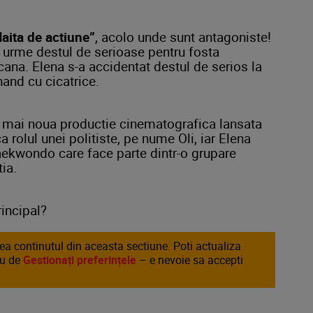
aita de actiune”
, acolo unde sunt antagoniste!
e urme destul de serioase pentru fosta
ana. Elena s-a accidentat destul de serios la
nand cu cicatrice.
ea mai noua productie cinematografica lansata
 rolul unei politiste, pe nume Oli, iar Elena
 taekwondo care face parte dintr-o grupare
ia.
rincipal?
area continutul din aceasta sectiune. Poti actualiza
au de
Gestionați preferințele
– e nevoie sa accepti