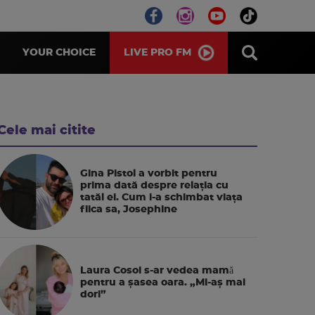
LIVE PRO FM
YOUR CHOICE
Cele mai citite
Gina Pistol a vorbit pentru
prima dată despre relația cu
tatăl ei. Cum i-a schimbat viața
fiica sa, Josephine
Laura Cosoi s-ar vedea mamǎ
pentru a şasea oara. „Mi-aș mai
dori”