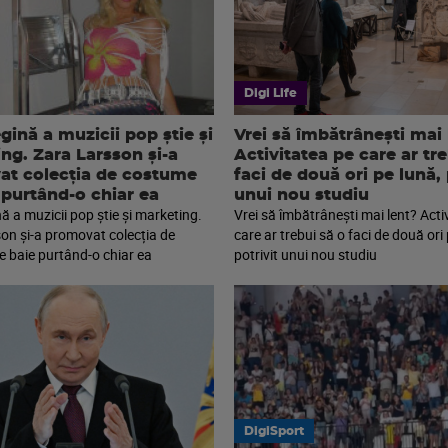
Digi Life
gină a muzicii pop știe și
Vrei să îmbătrânești mai 
ng. Zara Larsson și-a
Activitatea pe care ar tr
t colecția de costume
faci de două ori pe lună, 
 purtând-o chiar ea
unui nou studiu
ă a muzicii pop știe și marketing.
Vrei să îmbătrânești mai lent? Acti
on și-a promovat colecția de
care ar trebui să o faci de două ori 
 baie purtând-o chiar ea
potrivit unui nou studiu
DigiSport