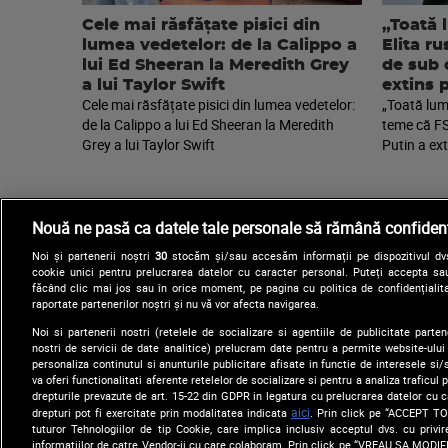
Cele mai răsfățate pisici din
„Toată 
lumea vedetelor: de la Calippo a
Elita r
lui Ed Sheeran la Meredith Grey
de sub 
a lui Taylor Swift
extins 
Cele mai răsfățate pisici din lumea vedetelor:
„Toată lume
de la Calippo a lui Ed Sheeran la Meredith
teme că FS
Grey a lui Taylor Swift
Putin a ext
Nouă ne pasă ca datele tale personale să rămână confidenț
Noi și partenerii noștri
30
stocăm și/sau accesăm informații pe dispozitivul dvs.
cookie unici pentru prelucrarea datelor cu caracter personal. Puteți accepta sau
făcând clic mai jos sau în orice moment, pe pagina cu politica de confidențialita
raportate partenerilor noștri și nu vă vor afecta navigarea.
Noi si partenerii nostri (retelele de socializare si agentiile de publicitate parten
nostri de servicii de date analitice) prelucram date pentru a permite website-ului
Arhiva
Comunicate de presă
personaliza continutul si anunturile publicitare afisate in functie de interesele si/s
va oferi functionalitati aferente retelelor de socializare si pentru a analiza traficul
drepturile prevazute de art. 15-22 din GDPR in legatura cu prelucrarea datelor cu 
aici
drepturi pot fi exercitate prin modalitatea indicata
. Prin click pe “ACCEPT TO
tuturor Tehnologiilor de tip Cookie, care implica inclusiv acceptul dvs. cu priv
informatiilor de catre Vendor-ii cu care colaboram. Prin click pe “VREAU SA MODI