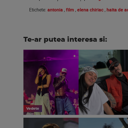
Etichete:
antonia
,
film
,
elena chiriac
,
haita de a
Te-ar putea interesa si:
Vedete