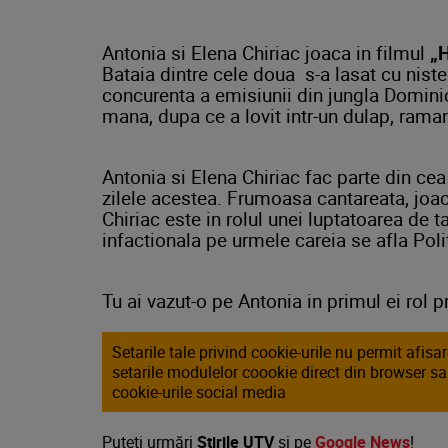
Antonia si Elena Chiriac joaca in filmul
„H
Bataia dintre cele doua s-a lasat cu nist
concurenta a emisiunii din jungla Dominic
mana, dupa ce a lovit intr-un dulap, rama
Antonia si Elena Chiriac fac parte din c
zilele acestea. Frumoasa cantareata, joaca
Chiriac este in rolul unei luptatoarea de
infactionala pe urmele careia se afla Polit
Tu ai vazut-o pe Antonia in primul ei rol p
Setarile tale privind cookie-urile nu permit afis
setarile modulelor coookie direct din browser s
cookie-urile social media
Puteţi urmări
Știrile UTV
şi pe
Google News
!