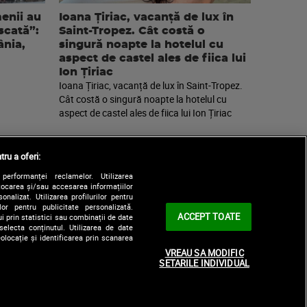
enii au
Ioana Țiriac, vacanță de lux în
scată”:
Saint-Tropez. Cât costă o
nia,
singură noapte la hotelul cu
aspect de castel ales de fiica lui
Ion Țiriac
Ioana Țiriac, vacanță de lux în Saint-Tropez.
Cât costă o singură noapte la hotelul cu
aspect de castel ales de fiica lui Ion Țiriac
tru a oferi:
performanței reclamelor. Utilizarea
Stocarea și/sau accesarea informațiilor
onalizat. Utilizarea profilurilor pentru
ilor pentru publicitate personalizată.
ACCEPT TOATE
i prin statistici sau combinații de date
selecta conținutul. Utilizarea de date
olocație și identificarea prin scanarea
|
le
Contact/Info
Codul etic
VREAU SA MODIFIC
SETARILE INDIVIDUAL