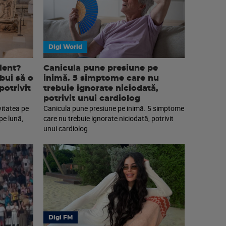
Digi World
lent?
Canicula pune presiune pe
ebui să o
inimă. 5 simptome care nu
potrivit
trebuie ignorate niciodată,
potrivit unui cardiolog
vitatea pe
Canicula pune presiune pe inimă. 5 simptome
pe lună,
care nu trebuie ignorate niciodată, potrivit
unui cardiolog
Digi FM