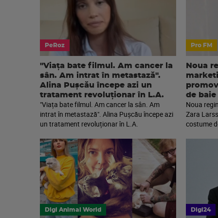
PeRoz
Pro FM
"Viața bate filmul. Am cancer la
Noua re
sân. Am intrat în metastază".
marketi
Alina Pușcău începe azi un
promova
tratament revoluționar în L.A.
de baie
"Viața bate filmul. Am cancer la sân. Am
Noua regin
intrat în metastază". Alina Pușcău începe azi
Zara Larss
un tratament revoluționar în L.A.
costume de
Digi Animal World
Digi24