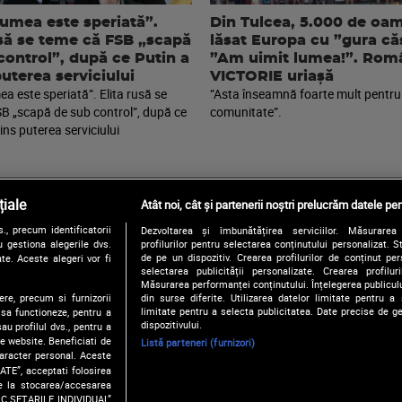
lumea este speriată”.
Din Tulcea, 5.000 de oam
usă se teme că FSB „scapă
lăsat Europa cu ”gura că
control”, după ce Putin a
”Am uimit lumea!”. Româ
puterea serviciului
VICTORIE uriașă
a este speriată”. Elita rusă se
”Asta înseamnă foarte mult pentru
B „scapă de sub control”, după ce
comunitate”.
ins puterea serviciului
iale
Atât noi, cât și partenerii noștri prelucrăm datele pen
, precum identificatorii
Dezvoltarea și îmbunătățirea serviciilor. Măsurarea 
Urmărește-ne și pe:
 gestiona alegerile dvs.
profilurilor pentru selectarea conținutului personalizat. 
de pe un dispozitiv. Crearea profilurilor de conținut pers
te. Aceste alegeri vor fi
selectarea publicității personalizate. Crearea profilur
Măsurarea performanței conținutului. Înțelegerea publiculu
ere, precum si furnizorii
din surse diferite. Utilizarea datelor limitate pentru a 
Copyright © 2026 / DIGI ROMANIA S.A.
limitate pentru a selecta publicitatea. Date precise de ge
 sa functioneze, pentru a
Politica de confidentialitate
Termeni si conditii
Gestionați preferințe
dispozitivului.
au profilul dvs., pentru a
 pe website. Beneficiati de
Listă parteneri (furnizori)
caracter personal. Aceste
ATE”, acceptati folosirea
ire la stocarea/accesarea
FIC SETARILE INDIVIDUAL”