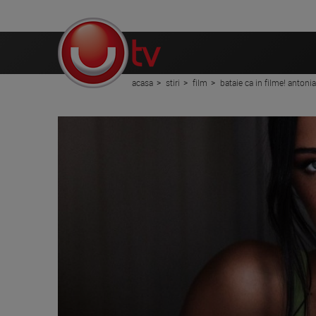
acasa
stiri
film
bataie ca in filme! antonia