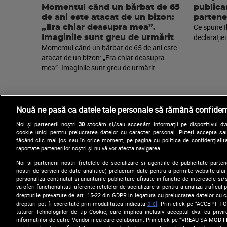
Momentul când un bărbat de 65
publica
de ani este atacat de un bizon:
partene
Ce spune I
„Era chiar deasupra mea”.
declarației
Imaginile sunt greu de urmărit
Momentul când un bărbat de 65 de ani este
atacat de un bizon: „Era chiar deasupra
mea”. Imaginile sunt greu de urmărit
Nouă ne pasă ca datele tale personale să rămână confidenț
Noi și partenerii noștri
30
stocăm și/sau accesăm informații pe dispozitivul dvs.
cookie unici pentru prelucrarea datelor cu caracter personal. Puteți accepta sau
făcând clic mai jos sau în orice moment, pe pagina cu politica de confidențialita
raportate partenerilor noștri și nu vă vor afecta navigarea.
Noi si partenerii nostri (retelele de socializare si agentiile de publicitate parten
nostri de servicii de date analitice) prelucram date pentru a permite website-ului
Arhiva
Comunicate de presă
personaliza continutul si anunturile publicitare afisate in functie de interesele si/s
va oferi functionalitati aferente retelelor de socializare si pentru a analiza traficul
drepturile prevazute de art. 15-22 din GDPR in legatura cu prelucrarea datelor cu 
aici
drepturi pot fi exercitate prin modalitatea indicata
. Prin click pe “ACCEPT TO
tuturor Tehnologiilor de tip Cookie, care implica inclusiv acceptul dvs. cu priv
informatiilor de catre Vendor-ii cu care colaboram. Prin click pe “VREAU SA MODI