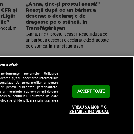
an
„Anna, ţine-ţi prostul acasă!"
 CFR și
Reacţii după ce un bărbat a
erLigă:
desenat o declaraţie de
ile”
dragoste pe o stâncă, în
ohodul, mi-
Transfăgărăşan
„Anna, ţine-ţi prostul acasă!" Reacţii după ce
un bărbat a desenat o declaraţie de dragoste
pe o stâncă, în Transfăgărăşan
tru a oferi:
performanței reclamelor. Utilizarea
Stocarea și/sau accesarea informațiilor
onalizat. Utilizarea profilurilor pentru
ilor pentru publicitate personalizată.
ACCEPT TOATE
i prin statistici sau combinații de date
selecta conținutul. Utilizarea de date
olocație și identificarea prin scanarea
|
le
Contact/Info
Codul etic
VREAU SA MODIFIC
SETARILE INDIVIDUAL