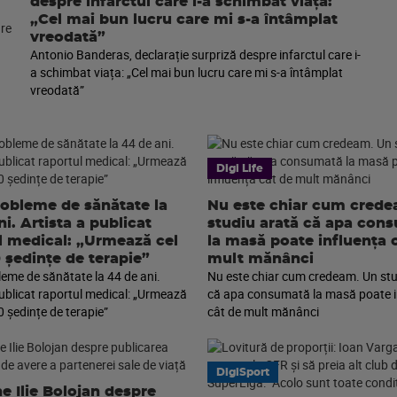
despre infarctul care i-a schimbat viața:
„Cel mai bun lucru care mi s-a întâmplat
vreodată”
Antonio Banderas, declarație surpriză despre infarctul care i-
a schimbat viața: „Cel mai bun lucru care mi s-a întâmplat
vreodată”
Digi Life
robleme de sănătate la
Nu este chiar cum cred
i. Artista a publicat
studiu arată că apa con
l medical: „Urmează cel
la masă poate influența 
0 ședințe de terapie”
mult mănânci
leme de sănătate la 44 de ani.
Nu este chiar cum credeam. Un stu
publicat raportul medical: „Urmează
că apa consumată la masă poate i
0 ședințe de terapie”
cât de mult mănânci
DigiSport
e Ilie Bolojan despre