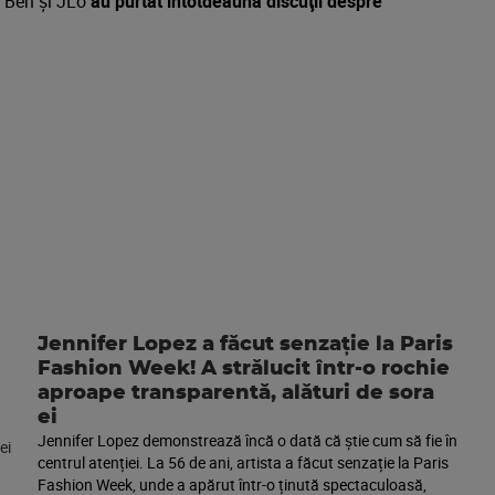
ă Ben și JLo
au purtat intotdeauna discuţii despre
.
Jennifer Lopez a făcut senzație la Paris
Fashion Week! A strălucit într-o rochie
aproape transparentă, alături de sora
ei
Jennifer Lopez demonstrează încă o dată că știe cum să fie în
centrul atenției. La 56 de ani, artista a făcut senzație la Paris
Fashion Week, unde a apărut într-o ținută spectaculoasă,