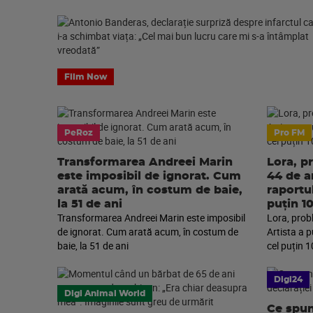
Film Now
PeRoz
Pro FM
Transformarea Andreei Marin
Lora, p
este imposibil de ignorat. Cum
44 de an
arată acum, în costum de baie,
raportu
la 51 de ani
puțin 1
Transformarea Andreei Marin este imposibil
Lora, prob
de ignorat. Cum arată acum, în costum de
Artista a 
baie, la 51 de ani
cel puțin 1
Digi24
Digi Animal World
Ce spun