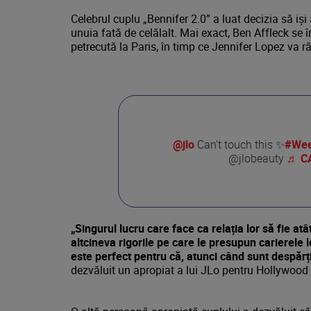
Celebrul cuplu „Bennifer 2.0” a luat decizia să iși
unuia fată de celălalt. Mai exact, Ben Affleck se
petrecută la Paris, în timp ce Jennifer Lopez va 
@jlo
Can’t touch this ✨
#Wee
@jlobeauty
♬ CA
„Singurul lucru care face ca relația lor să fie at
altcineva rigorile pe care le presupun carierele l
este perfect pentru că, atunci când sunt despărțiț
dezvăluit un apropiat a lui JLo pentru Hollywood 