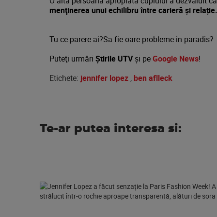
O altă persoană apropiată cuplului a dezvăluit c
menţinerea unui echilibru între carieră și relație
Tu ce parere ai?Sa fie oare probleme in paradis?
Puteţi urmări
Știrile UTV
şi pe
Google News
!
Etichete:
jennifer lopez
,
ben aflleck
Te-ar putea interesa si: