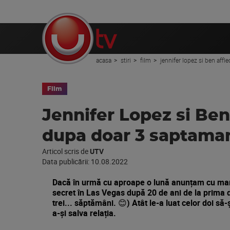
acasa
stiri
film
jennifer lopez si ben affl
Film
Jennifer Lopez si Ben
dupa doar 3 saptaman
Articol scris de
UTV
Data publicării:
10.08.2022
Dacă în urmă cu aproape o lună anunțam cu mare
secret în Las Vegas după 20 de ani de la prima d
trei... săptămâni. 😊) Atât le-a luat celor doi 
a-și salva relația.