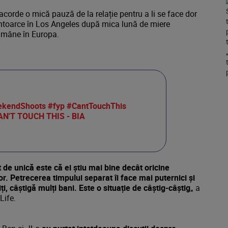
 acorde o mică pauză de la relație pentru a li se face dor
 întoarce în Los Angeles după mica lună de miere
rămâne în Europa.
kendShoots
#fyp
#CantTouchThis
N'T TOUCH THIS - BIA
ât de unică este că ei știu mai bine decât oricine
or. Petrecerea timpului separat îi face mai puternici și
i, câștigă mulți bani. Este o situație de câștig-câștig
„ a
Life.