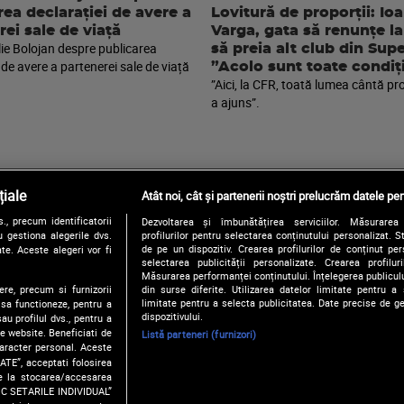
rea declarației de avere a
Lovitură de proporții: Io
rei sale de viață
Varga, gata să renunțe la
lie Bolojan despre publicarea
să preia alt club din Sup
 de avere a partenerei sale de viață
”Acolo sunt toate condiți
”Aici, la CFR, toată lumea cântă pr
a ajuns”.
iale
Atât noi, cât și partenerii noștri prelucrăm datele pen
, precum identificatorii
Dezvoltarea și îmbunătățirea serviciilor. Măsurarea 
Urmărește-ne și pe:
 gestiona alegerile dvs.
profilurilor pentru selectarea conținutului personalizat. 
de pe un dispozitiv. Crearea profilurilor de conținut pers
te. Aceste alegeri vor fi
selectarea publicității personalizate. Crearea profilur
Măsurarea performanței conținutului. Înțelegerea publiculu
ere, precum si furnizorii
din surse diferite. Utilizarea datelor limitate pentru a 
Copyright © 2026 / DIGI ROMANIA S.A.
limitate pentru a selecta publicitatea. Date precise de ge
 sa functioneze, pentru a
Politica de confidentialitate
Termeni si conditii
Gestionați preferințe
dispozitivului.
au profilul dvs., pentru a
 pe website. Beneficiati de
Listă parteneri (furnizori)
caracter personal. Aceste
ATE”, acceptati folosirea
ire la stocarea/accesarea
FIC SETARILE INDIVIDUAL”