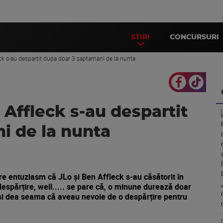
STIRI
CONCURSURI
eck s-au despartit dupa doar 3 saptamani de la nunta
 Affleck s-au despartit
i de la nunta
 entuziasm că JLo și Ben Affleck s-au căsătorit în
espărțire, well..... se pare că, o minune durează doar
să-și dea seama că aveau nevoie de o despărțire pentru