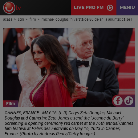
LIVE PRO FM
MENIU
acasa
stiri
film
michael douglas în vârstă de 80 de ani a anunțat că se retrage din activitate ca să se dedice soției, catherine zeta-jones.
Film
CANNES, FRANCE - MAY 16: (L-R) Carys Zeta Douglas, Michael
Douglas and Catherine Zeta-Jones attend the "Jeanne du Barry"
Screening & opening ceremony red carpet at the 76th annual Cannes
film festival at Palais des Festivals on May 16, 2023 in Cannes,
France. (Photo by Andreas Rentz/Getty Images)