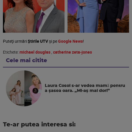
Puteţi urmări
Știrile UTV
şi pe
Google News
!
Etichete:
michael douglas
,
catherine zeta-jones
Cele mai citite
Laura Cosoi s-ar vedea mamǎ pentru
a şasea oara. „Mi-aș mai dori”
Te-ar putea interesa si: