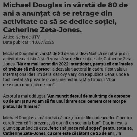
Michael Douglas în vârstă de 80 de
ani a anunțat că se retrage din
activitate ca să se dedice soției,
Catherine Zeta-Jones.
Articol scris de
UTV
Data publicării:
10.07.2025
Michael Douglas în vârstă de 80 de ani a dezvăluit că se retrage din
activitatea artistică şi că vrea să se dedice soției sale, Catherine Zeta-
Jones:
"Nu am mai lucrat din 2022 intenționat, pentru că am înțeles
că trebuie să mă opres
c", a dezvăluit actorul în cadrul Festivalului
Internațional de Film de la Karlovy Vary, din Republica Cehă, unde a
fost invitat să prezinte o versiune restaurată a filmului "Zbor
deasupra unui cuib de cuci".
Actorul a mai adăugat:
"Am muncit destul de mult timp de aproape
60 de ani și nu voiam să fiu unul dintre acei oameni care mor pe
platoul de filmare.”
Michael Douglas a mărturisit că are „un mic film independent” pentru
care încearcă în prezent „să obțină un scenariu bun”. Dar, în rest, a
glumit spunând că este „
fericit să joace rolul soției” pentru soția sa,
Catherine Zeta-Jones, cu care este căsătorit de 25 de ani, „în