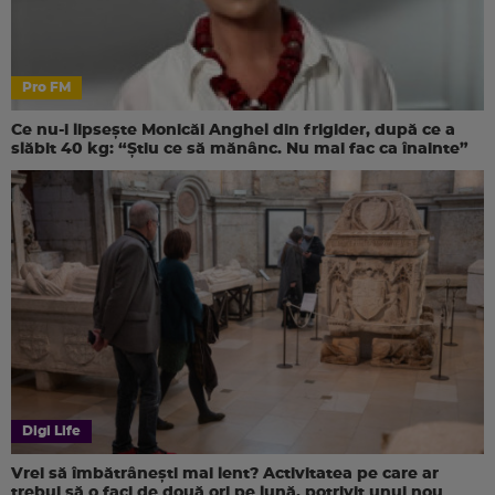
Pro FM
Ce nu-i lipsește Monicăi Anghel din frigider, după ce a
slăbit 40 kg: “Știu ce să mănânc. Nu mai fac ca înainte”
Digi Life
Vrei să îmbătrânești mai lent? Activitatea pe care ar
trebui să o faci de două ori pe lună, potrivit unui nou