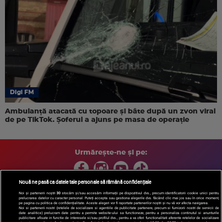
Digi FM
Ambulanță atacată cu topoare și bâte după un zvon viral
de pe TikTok. Șoferul a ajuns pe masa de operație
Urmărește-ne și pe:
Nouă ne pasă ca datele tale personale să rămână confidențiale
Noi și partenerii noștri
30
stocăm și/sau accesăm informații pe dispozitivul dvs., precum identificatorii cookie unici pentru
prelucrarea datelor cu caracter personal. Puteți accepta sau gestiona alegerile dvs. făcând clic mai jos sau în orice moment,
Copyright © 2026 / DIGI ROMANIA S.A.
pe pagina cu politica de confidențialitate. Aceste alegeri vor fi raportate partenerilor noștri și nu vă vor afecta navigarea.
Arhiva
Comunicate de presă
Politica de confidentialitate
Termeni
Noi si partenerii nostri (retelele de socializare si agentiile de publicitate partenere, precum si furnizorii nostri de servicii de
date analitice) prelucram date pentru a permite website-ului sa functioneze, pentru a personaliza continutul si anunturile
si conditii
Gestionați preferințele
|
Contact/Info
Codul etic
publicitare afisate in functie de interesele si/sau profilul dvs., pentru a va oferi functionalitati aferente retelelor de socializare