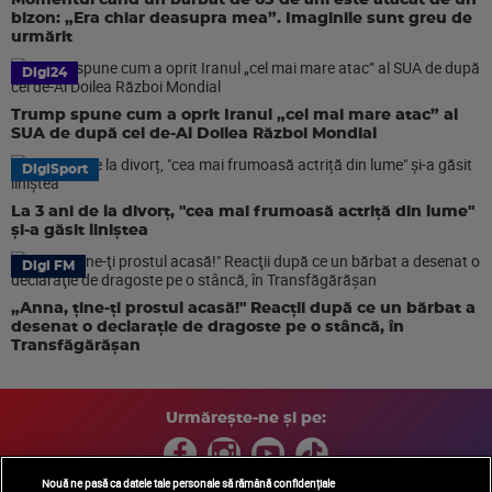
Momentul când un bărbat de 65 de ani este atacat de un
bizon: „Era chiar deasupra mea”. Imaginile sunt greu de
urmărit
Digi24
Trump spune cum a oprit Iranul „cel mai mare atac” al
SUA de după cel de-Al Doilea Război Mondial
DigiSport
La 3 ani de la divorț, "cea mai frumoasă actriță din lume"
și-a găsit liniștea
Digi FM
„Anna, ţine-ţi prostul acasă!" Reacţii după ce un bărbat a
desenat o declaraţie de dragoste pe o stâncă, în
Transfăgărăşan
Urmărește-ne și pe:
Nouă ne pasă ca datele tale personale să rămână confidențiale