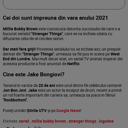
Cei doi sunt impreuna din vara anului 2021
Millie Bobby Brown
este cunoscuta datorita succesului de care s-a
bucurat serialul
"Stranger Things"
, care se va incheia odata cu
difuzarea celui de-al cincilea sezon.
Dar stati fara griji!
Povestea serialului nu se incheie aici, un prequel
derivat din
"Stranger Things"
, urmeaza sa fie pus in scena pe
West
End din Londra.
Mai mult decat atat, un serial TV animat inspirat din
aceasta productie a fost anuntat de
Netflix
.
Cine este Jake Bongiovi?
Tanarul in varsta de
20 de ani
este unul dintre fiii celebrului cantaret
Jon Bon Jovi
.
Jake
este un actor la inceput de drum, recent a primit
un rol foarte important din cariera sa, urmeaza sa joace in filmul
"Rockbottom".
Puteţi urmări
Știrile UTV
şi pe
Google News
!
Etichete:
serial
,
millie bobby brown
,
stranger things
,
logodna