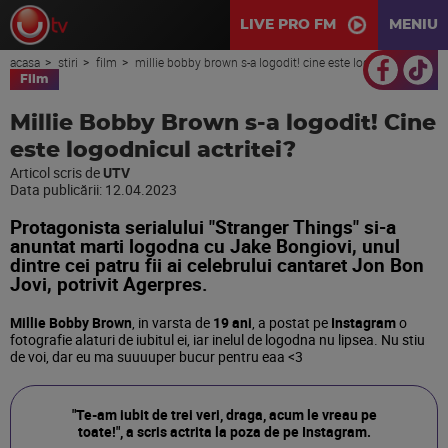
LIVE PRO FM
MENIU
acasa
stiri
film
millie bobby brown s-a logodit! cine este logodnicul actritei?
Film
Millie Bobby Brown s-a logodit! Cine
este logodnicul actritei?
Articol scris de
UTV
Data publicării:
12.04.2023
Protagonista serialului "Stranger Things" si-a
anuntat marti logodna cu Jake Bongiovi, unul
dintre cei patru fii ai celebrului cantaret Jon Bon
Jovi, potrivit Agerpres.
Millie Bobby Brown
, in varsta de
19 ani
, a postat pe
Instagram
o
fotografie alaturi de iubitul ei, iar inelul de logodna nu lipsea. Nu stiu
de voi, dar eu ma suuuuper bucur pentru eaa <3
"Te-am iubit de trei veri, draga, acum le vreau pe
toate!", a scris actrita la poza de pe Instagram.