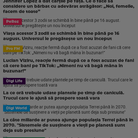
Jennifer Lopez a dat cărțile pe față. Ce o face să
considere un bărbat cu adevărat atrăgător: „Noi, femeile,
facem de toate”
PeRoz
Viața acestor 3 zodii se schimbă în bine până pe 16
august. Universul le pregătește un nou început
Pro FM
Lucian Viziru, reacție fermă după ce a fost acuzat de fani
că cere bani pe TikTok: „Nimeni nu vă bagă mâna în
buzunar!”
Digi Life
La ce oră trebuie udate plantele pe timp de caniculă.
Trucul care le ajută să prospere toată vara
Digi World
La câte miliarde ar putea ajunge populația Terrei până în
2070. "Sistemele de susținere a vieții pe planetă sunt
deja sub presiune"