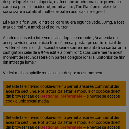
despre luptele ei cu alopecia, o afectiune autoimuna care provoaca
caderea parului. Incidentul, numit acum „The Slap" pe retelele de
socializare a catalizat multe dezbateri asupra cine a gresit.
Lil Nas X a fost unul dintre cei care nu era sigur ce vede. „Omg, a fost
atat de real?", a intrebat el pe Twitter.
Academia insasi a intervenit si ea dupa ceremonie. „Academia nu
accepta violenta sub nicio forma", mesaj postat pe contul oficial de
Twitter al premiilor. „In aceasta seara suntem incantati sa sarbatorim
castigatorii celei de a 94-a editie a premiilor Oscar, care merita acest
moment de recunoastere din partea colegilor lor si a iubitorilor de film
din intreaga lume."
Vedeti mai jos opiniile muzicienilor despre acest moment:
Setarile tale privind cookie-urile nu permit afisarea continutul din
aceasta sectiune. Poti actualiza setarile modulelor coookie direct
din browser sau de
Gestionați preferințele
– e nevoie sa accepti
cookie-urile social media
Setarile tale privind cookie-urile nu permit afisarea continutul din
aceasta sectiune. Poti actualiza setarile modulelor coookie direct
din browser sau de
Gestionați preferințele
– e nevoie sa accepti