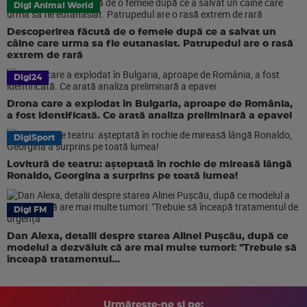
Digi Animal World
Descoperirea făcută de o femeie după ce a salvat un
câine care urma sa fie eutanasiat. Patrupedul are o rasă
extrem de rară
Digi24
Drona care a explodat în Bulgaria, aproape de România,
a fost identificată. Ce arată analiza preliminară a epavei
DigiSport
Lovitură de teatru: așteptată în rochie de mireasă lângă
Ronaldo, Georgina a surprins pe toată lumea!
Digi FM
Dan Alexa, detalii despre starea Alinei Pușcău, după ce
modelul a dezvăluit că are mai multe tumori: "Trebuie să
înceapă tratamentul...
Urmărește-ne și pe: