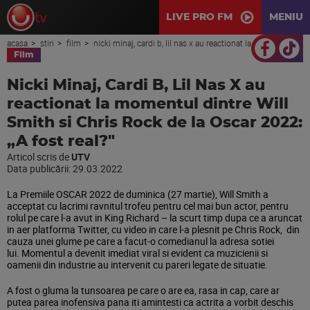
LIVE PRO FM
MENIU
acasa
stiri
film
nicki minaj, cardi b, lil nas x au reactionat la momentul dintre will smith si chris rock de la oscar 2022: „a fost real?"
Film
Nicki Minaj, Cardi B, Lil Nas X au
reactionat la momentul dintre Will
Smith si Chris Rock de la Oscar 2022:
„A fost real?"
Articol scris de
UTV
Data publicării:
29.03.2022
La Premiile OSCAR 2022 de duminica (27 martie), Will Smith a
acceptat cu lacrimi ravnitul trofeu pentru cel mai bun actor, pentru
rolul pe care l-a avut in King Richard – la scurt timp dupa ce a aruncat
in aer platforma Twitter, cu video in care l-a plesnit pe Chris Rock, din
cauza unei glume pe care a facut-o comedianul la adresa sotiei
lui.
Momentul a devenit imediat viral si evident ca muzicienii si
oamenii din industrie au intervenit cu pareri legate de situatie.
A fost o gluma la tunsoarea pe care o are ea, rasa in cap, care ar
putea parea inofensiva pana iti amintesti ca actrita a vorbit deschis