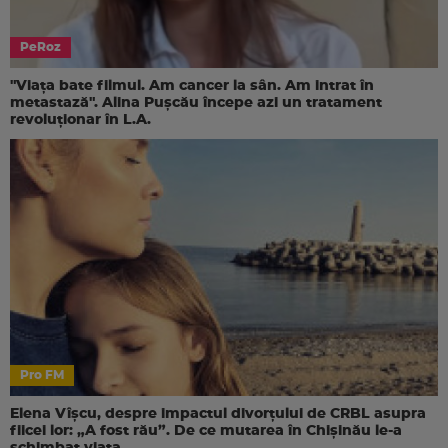
PeRoz
"Viața bate filmul. Am cancer la sân. Am intrat în
metastază". Alina Pușcău începe azi un tratament
revoluționar în L.A.
Pro FM
Elena Vîșcu, despre impactul divorțului de CRBL asupra
fiicei lor: „A fost rău”. De ce mutarea în Chișinău le-a
schimbat viața