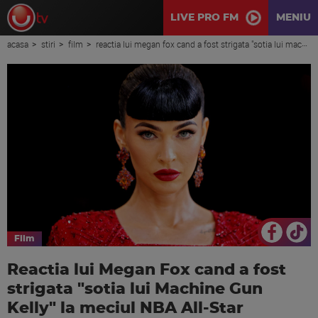
LIVE PRO FM
MENIU
acasa
stiri
film
reactia lui megan fox cand a fost strigata "sotia lui machine gun kelly" la meciul nba all-star
Film
Reactia lui Megan Fox cand a fost
strigata "sotia lui Machine Gun
Kelly" la meciul NBA All-Star