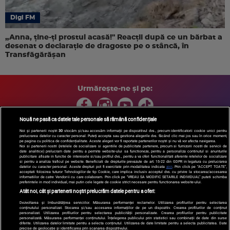
Digi FM
„Anna, ţine-ţi prostul acasă!" Reacţii după ce un bărbat a
desenat o declaraţie de dragoste pe o stâncă, în
Transfăgărăşan
Urmărește-ne și pe:
Nouă ne pasă ca datele tale personale să rămână confidențiale
Noi și partenerii noștri
30
stocăm și/sau accesăm informații pe dispozitivul dvs., precum identificatorii cookie unici pentru
Copyright © 2026 / DIGI ROMANIA S.A.
prelucrarea datelor cu caracter personal. Puteți accepta sau gestiona alegerile dvs. făcând clic mai jos sau în orice moment,
pe pagina cu politica de confidențialitate. Aceste alegeri vor fi raportate partenerilor noștri și nu vă vor afecta navigarea.
Arhiva
Comunicate de presă
Politica de confidentialitate
Termeni
Noi si partenerii nostri (retelele de socializare si agentiile de publicitate partenere, precum si furnizorii nostri de servicii de
date analitice) prelucram date pentru a permite website-ului sa functioneze, pentru a personaliza continutul si anunturile
si conditii
Gestionați preferințele
|
Contact/Info
Codul etic
publicitare afisate in functie de interesele si/sau profilul dvs., pentru a va oferi functionalitati aferente retelelor de socializare
si pentru a analiza traficul pe website. Beneficiati de drepturile prevazute de art. 15-22 din GDPR in legatura cu prelucrarea
datelor cu caracter personal. Aceste drepturi pot fi exercitate prin modalitatea indicata
aici
. Prin click pe “ACCEPT TOATE”,
acceptati folosirea tuturor Tehnologiilor de tip Cookie, care implica inclusiv acceptul dvs. cu privire la stocarea/accesarea
informatiilor de catre Vendor-ii cu care colaboram. Prin click pe “VREAU SA MODIFIC SETARILE INDIVIDUAL” puteti schimba
preferintele in mod individual, mai putin cele legate de cookie strict necesare pentru functionarea website-ului.
Atât noi, cât și partenerii noștri prelucrăm datele pentru a oferi:
Dezvoltarea și îmbunătățirea serviciilor. Măsurarea performanței reclamelor. Utilizarea profilurilor pentru selectarea
conținutului personalizat. Stocarea și/sau accesarea informațiilor de pe un dispozitiv. Crearea profilurilor de conținut
personalizat. Utilizarea profilurilor pentru selectarea publicității personalizate. Crearea profilurilor pentru publicitate
personalizată. Măsurarea performanței conținutului. Înțelegerea publicului prin statistici sau combinații de date din surse
diferite. Utilizarea datelor limitate pentru a selecta conținutul. Utilizarea de date limitate pentru a selecta publicitatea. Date
precise de geolocație și identificarea prin scanarea dispozitivului.