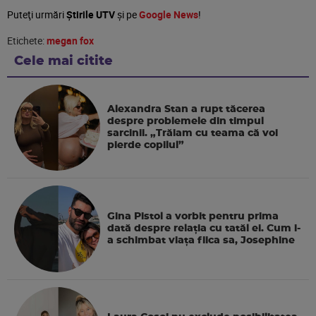
Puteţi urmări
Știrile UTV
şi pe
Google News
!
Etichete:
megan fox
Cele mai citite
Alexandra Stan a rupt tăcerea
despre problemele din timpul
sarcinii. „Trăiam cu teama că voi
pierde copilul”
Gina Pistol a vorbit pentru prima
dată despre relația cu tatăl ei. Cum i-
a schimbat viața fiica sa, Josephine