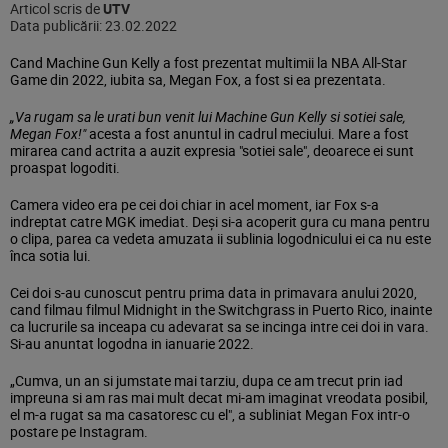
Articol scris de
UTV
Data publicării:
23.02.2022
Cand Machine Gun Kelly a fost prezentat multimii la NBA All-Star
Game din 2022, iubita sa, Megan Fox, a fost si ea prezentata.
„Va rugam sa le urati bun venit lui Machine Gun Kelly si sotiei sale,
Megan Fox!"
acesta a fost anuntul in cadrul meciului. Mare a fost
mirarea cand actrita a auzit expresia "sotiei sale", deoarece ei sunt
proaspat logoditi.
Camera video era pe cei doi chiar in acel moment, iar Fox s-a
indreptat catre MGK imediat. Deși si-a acoperit gura cu mana pentru
o clipa, parea ca vedeta amuzata ii sublinia logodnicului ei ca nu este
înca sotia lui.
Cei doi s-au cunoscut pentru prima data in primavara anului 2020,
cand filmau filmul Midnight in the Switchgrass in Puerto Rico, inainte
ca lucrurile sa inceapa cu adevarat sa se incinga intre cei doi in vara.
Si-au anuntat logodna in ianuarie 2022.
„Cumva, un an si jumstate mai tarziu, dupa ce am trecut prin iad
impreuna si am ras mai mult decat mi-am imaginat vreodata posibil,
el m-a rugat sa ma casatoresc cu el", a subliniat Megan Fox intr-o
postare pe Instagram.