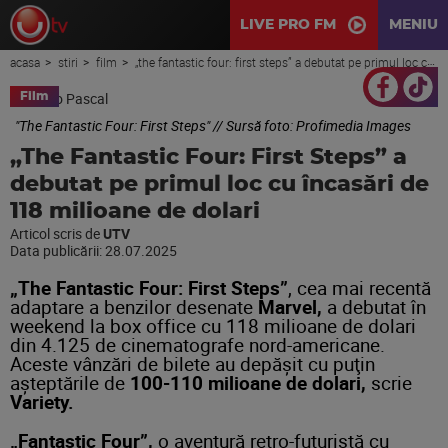
LIVE PRO FM
MENIU
acasa
stiri
film
„the fantastic four: first steps” a debutat pe primul loc cu încasări de 118 milioane de dolari
Film
"The Fantastic Four: First Steps" // Sursă foto: Profimedia Images
„The Fantastic Four: First Steps” a
debutat pe primul loc cu încasări de
118 milioane de dolari
Articol scris de
UTV
Data publicării:
28.07.2025
„The Fantastic Four: First Steps”
, cea mai recentă
adaptare a benzilor desenate
Marvel,
a debutat în
weekend la box office cu 118 milioane de dolari
din 4.125 de cinematografe nord-americane.
Aceste vânzări de bilete au depăşit cu puţin
aşteptările de
100-110 milioane de dolari,
scrie
Variety.
„Fantastic Four”,
o aventură retro-futuristă cu