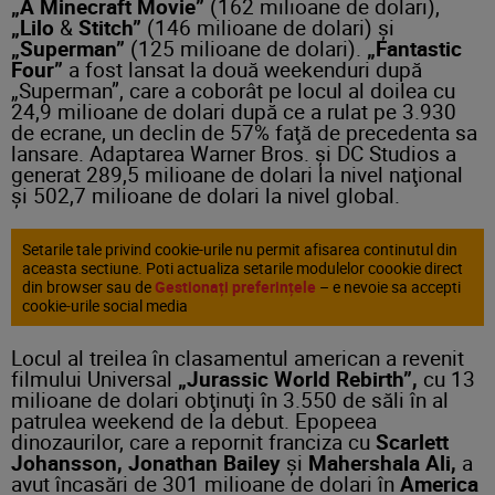
„A Minecraft Movie”
(162 milioane de dolari),
„Lilo
&
Stitch”
(146 milioane de dolari) şi
„Superman”
(125 milioane de dolari).
„Fantastic
Four”
a fost lansat la două weekenduri după
„Superman”, care a coborât pe locul al doilea cu
24,9 milioane de dolari după ce a rulat pe 3.930
de ecrane, un declin de 57% faţă de precedenta sa
lansare. Adaptarea Warner Bros. şi DC Studios a
generat 289,5 milioane de dolari la nivel naţional
şi 502,7 milioane de dolari la nivel global.
Setarile tale privind cookie-urile nu permit afisarea continutul din
aceasta sectiune. Poti actualiza setarile modulelor coookie direct
din browser sau de
Gestionați preferințele
– e nevoie sa accepti
cookie-urile social media
Locul al treilea în clasamentul american a revenit
filmului Universal
„Jurassic World Rebirth”,
cu 13
milioane de dolari obţinuţi în 3.550 de săli în al
patrulea weekend de la debut. Epopeea
dinozaurilor, care a repornit franciza cu
Scarlett
Johansson, Jonathan Bailey
şi
Mahershala Ali,
a
avut încasări de 301 milioane de dolari în
America