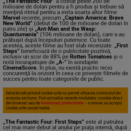
„The Fantastic Four”
a costat peste 200 de
milioane de dolari pentru a fi produs şi trebuie să
menţină ritmul pentru a evita soarta altor filme
Marvel
recente, precum
„Captain America: Brave
New World”
(debut de 100 de milioane de dolari în
patru zile) şi
„Ant-Man and the Wasp:
Quantumania”
(106 milioane de dolari), care s-au
prăbuşit după începuturi puternice. Cu toate
acestea, aceste filme au fost slab recenzate.
„First
Steps”
beneficiază de o publicitate pozitivă,
inclusiv un scor de 88% pe
Rotten Tomatoes
şi o
notă încurajatoare de
„A-”
în sondajele
CinemaScore.
În plus, nu există practic nicio
concurenţă la orizont în ceea ce priveşte filmele de
succes pentru toate categoriile de public.
Setarile tale privind cookie-urile nu permit afisarea continutul din
aceasta sectiune. Poti actualiza setarile modulelor coookie direct
din browser sau de
Gestionați preferințele
– e nevoie sa accepti
cookie-urile social media
„The Fantastic Four: First Steps”
este al patrulea
cel mai mare debut al anului pe piaţa internă, după