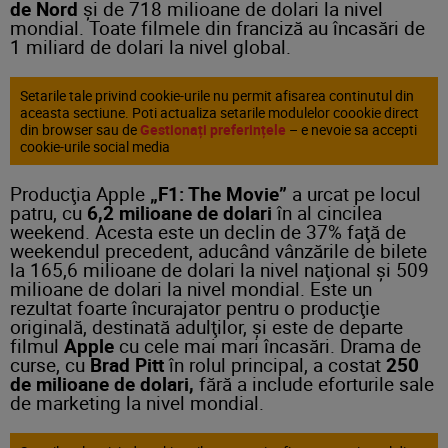
de Nord
şi de 718 milioane de dolari la nivel
mondial. Toate filmele din franciză au încasări de
1 miliard de dolari la nivel global.
Setarile tale privind cookie-urile nu permit afisarea continutul din
aceasta sectiune. Poti actualiza setarile modulelor coookie direct
din browser sau de
Gestionați preferințele
– e nevoie sa accepti
cookie-urile social media
Producţia Apple
„F1: The Movie”
a urcat pe locul
patru, cu
6,2 milioane de dolari
în al cincilea
weekend. Acesta este un declin de 37% faţă de
weekendul precedent, aducând vânzările de bilete
la 165,6 milioane de dolari la nivel naţional şi 509
milioane de dolari la nivel mondial. Este un
rezultat foarte încurajator pentru o producţie
originală, destinată adulţilor, şi este de departe
filmul
Apple
cu cele mai mari încasări. Drama de
curse, cu
Brad Pitt
în rolul principal, a costat
250
de milioane de dolari,
fără a include eforturile sale
de marketing la nivel mondial.