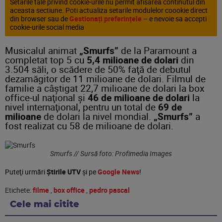
Setarile tale privind cookie-urile nu permit afisarea continutul din
aceasta sectiune. Poti actualiza setarile modulelor coookie direct
din browser sau de
Gestionați preferințele
– e nevoie sa accepti
cookie-urile social media
Musicalul animat
„Smurfs”
de la Paramount a
completat top 5 cu
5,4 milioane de dolari
din
3.504 săli, o scădere de 50% faţă de debutul
dezamăgitor de 11 milioane de dolari. Filmul de
familie a câştigat 22,7 milioane de dolari la box
office-ul naţional şi
46 de milioane de dolari
la
nivel internaţional, pentru un total de
69 de
milioane
de dolari la nivel mondial.
„Smurfs”
a
fost realizat cu 58 de milioane de dolari.
Smurfs // Sursă foto: Profimedia Images
Puteţi urmări
Știrile UTV
şi pe
Google News
!
Etichete:
filme
,
box office
,
pedro pascal
Cele mai citite