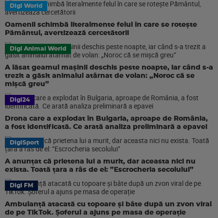
Digi World
Oamenii schimbă literalmente felul în care se rotește
Pământul, avertizează cercetătorii
Digi Animal World
A lăsat geamul mașinii deschis peste noapte, iar când s-a
trezit a găsit animalul atârnat de volan: „Noroc că se
mișcă greu”
Digi24
Drona care a explodat în Bulgaria, aproape de România,
a fost identificată. Ce arată analiza preliminară a epavei
DigiSport
A anunțat că prietena lui a murit, dar aceasta nici nu
exista. Toată țara a râs de el: ”Escrocheria secolului”
Digi FM
Ambulanță atacată cu topoare și bâte după un zvon viral
de pe TikTok. Șoferul a ajuns pe masa de operație