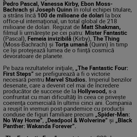
Pedro Pascal, Vanessa Kirby, Ebon Moss-
Bachrach şi Joseph Quinn
în rolul echipei titulare,
a strâns încă
100 de milioane de dolari
la box
office-ul internaţional, un total global de 218
milioane de dolari. Regizat de
Matt Shakman,
filmul îi urmăreşte pe cei patru:
Mister Fantastic
(Pascal),
Femeia invizibilă
(Kirby),
The Thing
(Moss-Bachrach) şi
Torţa umană
(Quinn) în timp
ce îşi protejează lumea de o fiinţă cosmică
devoratoare de planete.
Pe baza rezultatelor iniţiale,
„The Fantastic Four:
First Steps”
se prefigurează a fi o victorie
necesară pentru
Marvel Studios.
Imperiul benzilor
desenate, care a devenit cel mai de încredere
producător de succese de la
Hollywood,
s-a
confruntat cu mari dificultăţi în ceea ce priveşte
coerenţa comercială în ultimii cinci ani. Compania
a reuşit în vremuri post-pandemice cu producţii
conduse de figuri familiare precum
„Spider-Man:
No Way Home”
, „
Deadpool & Wolverine”
şi
„Black
Panther: Wakanda Forever”.