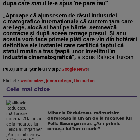
dupa care statul le-a spus 'ne pare rau'"
.
„Aproape că ajunsesem de râsul industriei
cimatografice internaționale că suntem țara care
are lege, alocă și bani pe hârtie, semnează
contracte și după aceea retrage preșul. Și anul
acesta vom face primele plăți care vin din hotărâri
definitive ale instanței care certifică faptul că
statul român a tras țeapă unor invetitori în
industria cinematografică”,
a spus Raluca Turcan.
Puteţi urmări
Știrile UTV
şi pe
Google News
!
Etichete:
wednesday
,
jenna ortega
,
tim burton
Cele mai citite
Mihaela Rădulescu, mărturisire
dureroasă la un an de la moartea lui
Felix Baumgartner. „Am primit
cenușa lui într-o cutie”