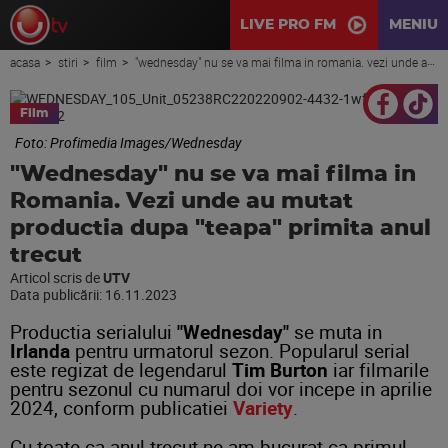
LIVE PRO FM
MENIU
acasa
stiri
film
"wednesday" nu se va mai filma in romania. vezi unde au mutat productia dupa "teapa" primita anul trecut
Film
Foto: Profimedia Images/Wednesday
"Wednesday" nu se va mai filma in
Romania. Vezi unde au mutat
productia dupa "teapa" primita anul
trecut
Articol scris de
UTV
Data publicării:
16.11.2023
Productia serialului
"Wednesday"
se muta in
Irlanda
pentru urmatorul sezon. Popularul serial
este regizat de legendarul
Tim Burton
iar filmarile
pentru sezonul cu numarul doi vor incepe in aprilie
2024, conform publicatiei
Variety
.
Cu toate ca anul trecut ne-am bucurat ca primul