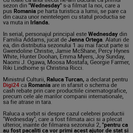
sezon din
"Wednesday"
s-a filmat la noi, care a
pus
Romania
pe harta turistica a lumii, se pare ca
din cauza unor neintelegeri cu statul productia se
va muta in
Irlanda.
In serial, personajul principal este
Wednesday
din
Familia Addams, jucat de
Jenna Ortega
. Alaturi de
ea, din distributia sezonului 1 au mai facut parte si
Gwendoline Christie, Jamie McShane, Percy Hynes
White, Hunter Doohan, Emma Myers, Joy Sunday,
Naomi J. Ogawa, Moosa Mostafa, Georgie Farmer,
Riki Lindhome şi Christina Ricci.
Ministrul Culturii,
Raluca Turcan,
a declarat pentru
Digi24
ca
Romania
are in sfarsit o schema de
cash rebate prin care productiile cinematografice,
precum cele ale marilor companii internationale,
sa fie atrase in tara.
Raluca a vorbit si despre cazul celebrei productii
"Wednesday", care a fost filmata aici si a plecat
ulterior, inainte de filmarea sezonului 2,
"pentru ca
au fost pacaliti ca vor primi acest ajutor de stat si