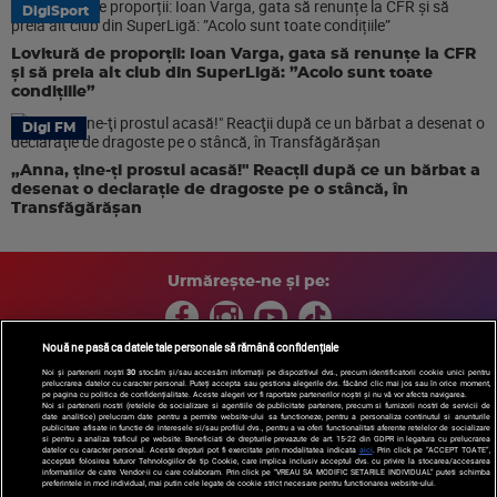
DigiSport
Lovitură de proporții: Ioan Varga, gata să renunțe la CFR
și să preia alt club din SuperLigă: ”Acolo sunt toate
condițiile”
Digi FM
„Anna, ţine-ţi prostul acasă!" Reacţii după ce un bărbat a
desenat o declaraţie de dragoste pe o stâncă, în
Transfăgărăşan
Urmărește-ne și pe:
Nouă ne pasă ca datele tale personale să rămână confidențiale
Noi și partenerii noștri
30
stocăm și/sau accesăm informații pe dispozitivul dvs., precum identificatorii cookie unici pentru
prelucrarea datelor cu caracter personal. Puteți accepta sau gestiona alegerile dvs. făcând clic mai jos sau în orice moment,
Copyright © 2026 / DIGI ROMANIA S.A.
pe pagina cu politica de confidențialitate. Aceste alegeri vor fi raportate partenerilor noștri și nu vă vor afecta navigarea.
Arhiva
Comunicate de presă
Politica de confidentialitate
Termeni
Noi si partenerii nostri (retelele de socializare si agentiile de publicitate partenere, precum si furnizorii nostri de servicii de
date analitice) prelucram date pentru a permite website-ului sa functioneze, pentru a personaliza continutul si anunturile
si conditii
Gestionați preferințele
|
Contact/Info
Codul etic
publicitare afisate in functie de interesele si/sau profilul dvs., pentru a va oferi functionalitati aferente retelelor de socializare
si pentru a analiza traficul pe website. Beneficiati de drepturile prevazute de art. 15-22 din GDPR in legatura cu prelucrarea
datelor cu caracter personal. Aceste drepturi pot fi exercitate prin modalitatea indicata
aici
. Prin click pe “ACCEPT TOATE”,
acceptati folosirea tuturor Tehnologiilor de tip Cookie, care implica inclusiv acceptul dvs. cu privire la stocarea/accesarea
informatiilor de catre Vendor-ii cu care colaboram. Prin click pe “VREAU SA MODIFIC SETARILE INDIVIDUAL” puteti schimba
preferintele in mod individual, mai putin cele legate de cookie strict necesare pentru functionarea website-ului.