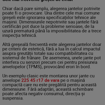
Chiar dacă pare simplu, alegerea jantelor potrivite
poate fi o provocare. Una dintre cele mai comune
greșeli este ignorarea specificațiilor tehnice ale
mașinii. Dimensiunile nepotrivite sau jantele fără
certificări pot duce la probleme serioase, de la
uzură prematură până la imposibilitatea de a trece
inspecția tehnică.
Altă greșeală frecventă este alegerea jantelor doar
pe criterii de estetică, fără a lua în calcul impactul
asupra greutății totale sau compatibilitatea cu
sistemul de frânare. De asemenea, unele jante pot
interfera cu senzori precum cei pentru presiunea
anvelopelor (TPMS), provocând erori în bord.
Un exemplu clasic este montarea unor jante cu
anvelope
225 45 r17 de vara
pe o mașină
compactă care nu este pregătită pentru această
dimensiune. Fără adaptări, această schimbare
poate afecta negativ consumul, direcția și
suspensia.