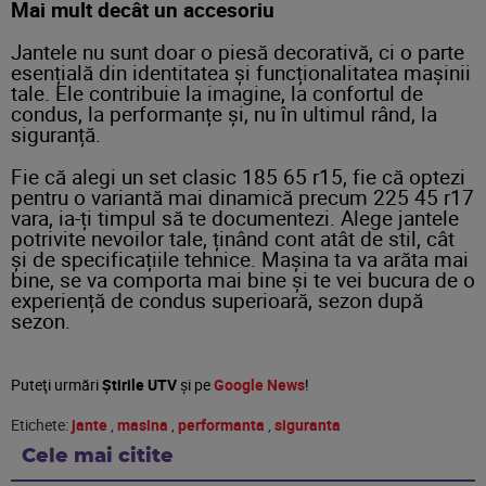
Mai mult decât un accesoriu
Jantele nu sunt doar o piesă decorativă, ci o parte
esențială din identitatea și funcționalitatea mașinii
tale. Ele contribuie la imagine, la confortul de
condus, la performanțe și, nu în ultimul rând, la
siguranță.
Fie că alegi un set clasic 185 65 r15, fie că optezi
pentru o variantă mai dinamică precum 225 45 r17
vara, ia-ți timpul să te documentezi. Alege jantele
potrivite nevoilor tale, ținând cont atât de stil, cât
și de specificațiile tehnice. Mașina ta va arăta mai
bine, se va comporta mai bine și te vei bucura de o
experiență de condus superioară, sezon după
sezon.
Puteţi urmări
Știrile UTV
şi pe
Google News
!
Etichete:
jante
,
masina
,
performanta
,
siguranta
Cele mai citite