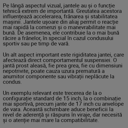
Pe lângă aspectul vizual, jantele au și o funcție
tehnică extrem de importantă. Greutatea acestora
influențează accelerarea, frânarea și stabilitatea
mașinii. Jantele ușoare din aliaj permit o reacție
mai rapidă la comenzi și o manevrabilitate mai
bună. De asemenea, ele contribuie la o mai bună
răcire a frânelor, în special în cazul condusului
sportiv sau pe timp de vară.
Un alt aspect important este rigiditatea jantei, care
afectează direct comportamentul suspensiei. O
jantă prost aleasă, fie prea grea, fie cu dimensiuni
nepotrivite, poate cauza uzura prematură a
anumitor componente sau vibrații neplăcute la
condus.
Un exemplu relevant este trecerea de la o
configurație standard de 15 inch, la o combinație
mai sportivă, precum jante de 17 inch cu anvelope
de vara. Această schimbare aduce beneficii la
nivel de aderență și răspuns în viraje, dar necesită
și o atenție mai mare la compatibilitate.