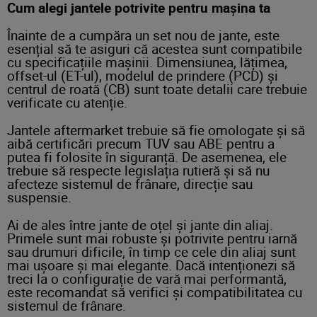
Cum alegi jantele potrivite pentru mașina ta
Înainte de a cumpăra un set nou de jante, este
esențial să te asiguri că acestea sunt compatibile
cu specificațiile mașinii. Dimensiunea, lățimea,
offset-ul (ET-ul), modelul de prindere (PCD) și
centrul de roată (CB) sunt toate detalii care trebuie
verificate cu atenție.
Jantele aftermarket trebuie să fie omologate și să
aibă certificări precum TUV sau ABE pentru a
putea fi folosite în siguranță. De asemenea, ele
trebuie să respecte legislația rutieră și să nu
afecteze sistemul de frânare, direcție sau
suspensie.
Ai de ales între jante de oțel și jante din aliaj.
Primele sunt mai robuste și potrivite pentru iarnă
sau drumuri dificile, în timp ce cele din aliaj sunt
mai ușoare și mai elegante. Dacă intenționezi să
treci la o configurație de vară mai performantă,
este recomandat să verifici și compatibilitatea cu
sistemul de frânare.