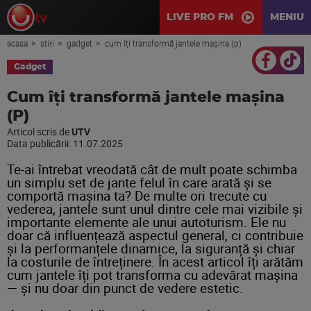
LIVE PRO FM
MENIU
acasa
stiri
gadget
cum îți transformă jantele mașina (p)
Gadget
Cum îți transformă jantele mașina
(P)
Articol scris de
UTV
Data publicării:
11.07.2025
Te-ai întrebat vreodată cât de mult poate schimba
un simplu set de jante felul în care arată și se
comportă mașina ta? De multe ori trecute cu
vederea, jantele sunt unul dintre cele mai vizibile și
importante elemente ale unui autoturism. Ele nu
doar că influențează aspectul general, ci contribuie
și la performanțele dinamice, la siguranță și chiar
la costurile de întreținere. În acest articol îți arătăm
cum jantele îți pot transforma cu adevărat mașina
— și nu doar din punct de vedere estetic.