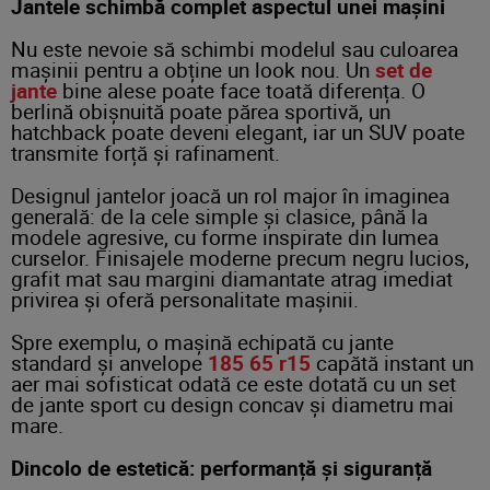
Jantele schimbă complet aspectul unei mașini
Nu este nevoie să schimbi modelul sau culoarea
mașinii pentru a obține un look nou. Un
set de
jante
bine alese poate face toată diferența. O
berlină obișnuită poate părea sportivă, un
hatchback poate deveni elegant, iar un SUV poate
transmite forță și rafinament.
Designul jantelor joacă un rol major în imaginea
generală: de la cele simple și clasice, până la
modele agresive, cu forme inspirate din lumea
curselor. Finisajele moderne precum negru lucios,
grafit mat sau margini diamantate atrag imediat
privirea și oferă personalitate mașinii.
Spre exemplu, o mașină echipată cu jante
standard și anvelope
185 65 r15
capătă instant un
aer mai sofisticat odată ce este dotată cu un set
de jante sport cu design concav și diametru mai
mare.
Dincolo de estetică: performanță și siguranță