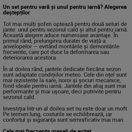
Un set pentru vară și unul pentru iarnă? Alegerea
deștepților
Tot mai mulți șoferi optează pentru două seturi de
jante: unul pentru sezonul cald și altul pentru iarnă.
Această alegere aduce numeroase avantaje. În
primul rând, prelungirea duratei de viață a
anvelopelor — evitând montările și demontările
frecvente, care pot duce la deformarea sau
deteriorarea acestora.
În al doilea rând, jantele dedicate fiecărui sezon
sunt adaptate condițiilor meteo. Cele din oțel sunt
mai rezistente la sare, noroi și șocuri mecanice,
fiind ideale pentru iarnă. Jantele din aliaj sunt mai
performante și mai ușoare, deci potrivite pentru
sezonul cald.
Investiția într-un al doilea set nu este doar un moft.
Pe termen lung, costurile se echilibrează, iar
confortul și siguranța sunt semnificativ mai mari.
Cele mai frecvente greșeli de evitat