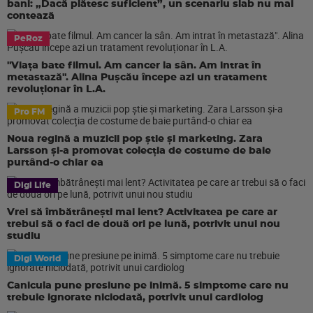
bani: „Dacă plătesc suficient”, un scenariu slab nu mai
contează
PeRoz
"Viața bate filmul. Am cancer la sân. Am intrat în
metastază". Alina Pușcău începe azi un tratament
revoluționar în L.A.
Pro FM
Noua regină a muzicii pop știe și marketing. Zara
Larsson și-a promovat colecția de costume de baie
purtând-o chiar ea
Digi Life
Vrei să îmbătrânești mai lent? Activitatea pe care ar
trebui să o faci de două ori pe lună, potrivit unui nou
studiu
Digi World
Canicula pune presiune pe inimă. 5 simptome care nu
trebuie ignorate niciodată, potrivit unui cardiolog