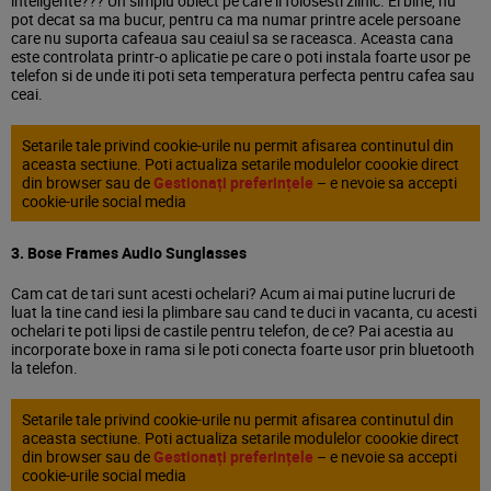
inteligente??? Un simplu obiect pe care il folosesti zilnic. Ei bine, nu
pot decat sa ma bucur, pentru ca ma numar printre acele persoane
care nu suporta cafeaua sau ceaiul sa se raceasca. Aceasta cana
este controlata printr-o aplicatie pe care o poti instala foarte usor pe
telefon si de unde iti poti seta temperatura perfecta pentru cafea sau
ceai.
Setarile tale privind cookie-urile nu permit afisarea continutul din
aceasta sectiune. Poti actualiza setarile modulelor coookie direct
din browser sau de
Gestionați preferințele
– e nevoie sa accepti
cookie-urile social media
3. Bose Frames Audio Sunglasses
Cam cat de tari sunt acesti ochelari? Acum ai mai putine lucruri de
luat la tine cand iesi la plimbare sau cand te duci in vacanta, cu acesti
ochelari te poti lipsi de castile pentru telefon, de ce? Pai acestia au
incorporate boxe in rama si le poti conecta foarte usor prin bluetooth
la telefon.
Setarile tale privind cookie-urile nu permit afisarea continutul din
aceasta sectiune. Poti actualiza setarile modulelor coookie direct
din browser sau de
Gestionați preferințele
– e nevoie sa accepti
cookie-urile social media