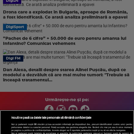
Digi24
Drona care a explodat în Bulgaria, aproape de România,
a fost identificată. Ce arată analiza preliminară a epavei
DigiSport
”Pachet de 6 cifre” + 50.000 de euro pentru amanta lui
Infantino? Comunicat vehement
Digi FM
Dan Alexa, detalii despre starea Alinei Pușcău, după ce
modelul a dezvăluit că are mai multe tumori: "Trebuie să
înceapă tratamentul...
Urmărește-ne și pe:
Nouă ne pasă ca datele tale personale să rămână confidențiale
Noi și partenerii noștri
30
stocăm și/sau accesăm informații pe dispozitivul dvs., precum identificatorii cookie unici pentru
prelucrarea datelor cu caracter personal. Puteți accepta sau gestiona alegerile dvs. făcând clic mai jos sau în orice moment,
Copyright © 2026 / DIGI ROMANIA S.A.
pe pagina cu politica de confidențialitate. Aceste alegeri vor fi raportate partenerilor noștri și nu vă vor afecta navigarea.
Arhiva
Comunicate de presă
Politica de confidentialitate
Termeni
Noi si partenerii nostri (retelele de socializare si agentiile de publicitate partenere, precum si furnizorii nostri de servicii de