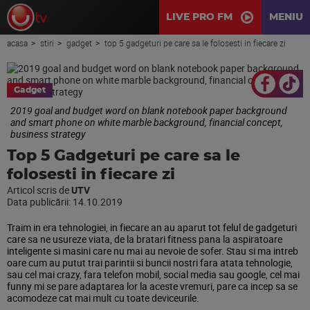
LIVE PRO FM
MENIU
acasa
stiri
gadget
top 5 gadgeturi pe care sa le folosesti in fiecare zi
Gadget
2019 goal and budget word on blank notebook paper background
and smart phone on white marble background, financial concept,
business strategy
Top 5 Gadgeturi pe care sa le
folosesti in fiecare zi
Articol scris de
UTV
Data publicării:
14.10.2019
Traim in era tehnologiei, in fiecare an au aparut tot felul de gadgeturi
care sa ne usureze viata, de la bratari fitness pana la aspiratoare
inteligente si masini care nu mai au nevoie de sofer. Stau si ma intreb
oare cum au putut trai parintii si buncii nostri fara atata tehnologie,
sau cel mai crazy, fara telefon mobil, social media sau google, cel mai
funny mi se pare adaptarea lor la aceste vremuri, pare ca incep sa se
acomodeze cat mai mult cu toate deviceurile.