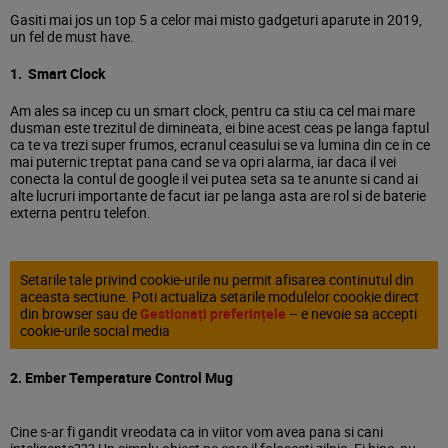
Gasiti mai jos un top 5 a celor mai misto gadgeturi aparute in 2019,
un fel de must have.
1. Smart Clock
Am ales sa incep cu un smart clock, pentru ca stiu ca cel mai mare
dusman este trezitul de dimineata, ei bine acest ceas pe langa faptul
ca te va trezi super frumos, ecranul ceasului se va lumina din ce in ce
mai puternic treptat pana cand se va opri alarma, iar daca il vei
conecta la contul de google il vei putea seta sa te anunte si cand ai
alte lucruri importante de facut iar pe langa asta are rol si de baterie
externa pentru telefon.
Setarile tale privind cookie-urile nu permit afisarea continutul din
aceasta sectiune. Poti actualiza setarile modulelor coookie direct
din browser sau de
Gestionați preferințele
– e nevoie sa accepti
cookie-urile social media
2. Ember Temperature Control Mug
Cine s-ar fi gandit vreodata ca in viitor vom avea pana si cani