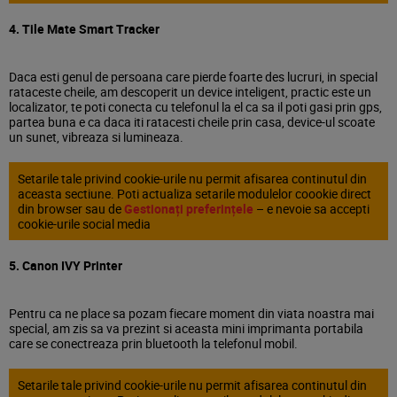
4. Tile Mate Smart Tracker
Daca esti genul de persoana care pierde foarte des lucruri, in special
rataceste cheile, am descoperit un device inteligent, practic este un
localizator, te poti conecta cu telefonul la el ca sa il poti gasi prin gps,
partea buna e ca daca iti ratacesti cheile prin casa, device-ul scoate
un sunet, vibreaza si lumineaza.
Setarile tale privind cookie-urile nu permit afisarea continutul din
aceasta sectiune. Poti actualiza setarile modulelor coookie direct
din browser sau de
Gestionați preferințele
– e nevoie sa accepti
cookie-urile social media
5. Canon IVY Printer
Pentru ca ne place sa pozam fiecare moment din viata noastra mai
special, am zis sa va prezint si aceasta mini imprimanta portabila
care se conectreaza prin bluetooth la telefonul mobil.
Setarile tale privind cookie-urile nu permit afisarea continutul din