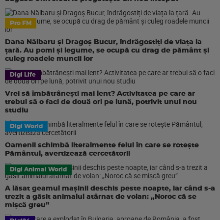
Pro FM
Dana Nălbaru și Dragoș Bucur, îndrăgostiți de viața la
țară. Au pomi și legume, se ocupă cu drag de pământ și
culeg roadele muncii lor
Digi Life
Vrei să îmbătrânești mai lent? Activitatea pe care ar
trebui să o faci de două ori pe lună, potrivit unui nou
studiu
Digi World
Oamenii schimbă literalmente felul în care se rotește
Pământul, avertizează cercetătorii
Digi Animal World
A lăsat geamul mașinii deschis peste noapte, iar când s-a
trezit a găsit animalul atârnat de volan: „Noroc că se
mișcă greu”