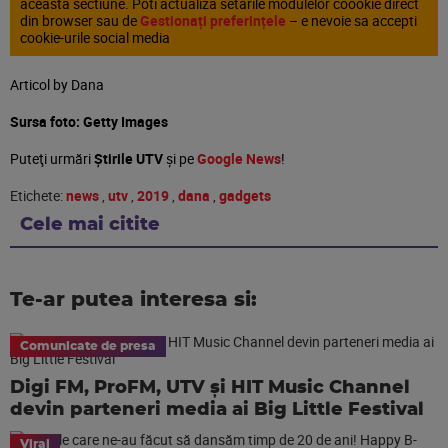
aceasta sectiune. Poti actualiza setarile modulelor coookie direct
din browser sau de
Gestionați preferințele
– e nevoie sa accepti
cookie-urile social media
Articol by Dana
Sursa foto: Getty Images
Puteţi urmări
Știrile UTV
şi pe
Google News
!
Etichete:
news
,
utv
,
2019
,
dana
,
gadgets
Cele mai citite
Te-ar putea interesa si:
Comunicate de presa
Digi FM, ProFM, UTV și HIT Music Channel
devin parteneri media ai Big Little Festival
Viral