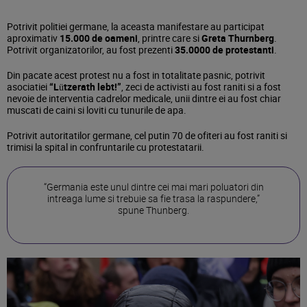
Potrivit politiei germane, la aceasta manifestare au participat
aproximativ
15.000 de oameni
, printre care si
Greta Thurnberg
.
Potrivit organizatorilor, au fost prezenti
35.0000 de protestanti
.
Din pacate acest protest nu a fost in totalitate pasnic, potrivit
asociatiei
“Lützerath lebt!”
, zeci de activisti au fost raniti si a fost
nevoie de interventia cadrelor medicale, unii dintre ei au fost chiar
muscati de caini si loviti cu tunurile de apa.
Potrivit autoritatilor germane, cel putin 70 de ofiteri au fost raniti si
trimisi la spital in confruntarile cu protestatarii.
“Germania este unul dintre cei mai mari poluatori din
intreaga lume si trebuie sa fie trasa la raspundere,”
spune Thunberg.