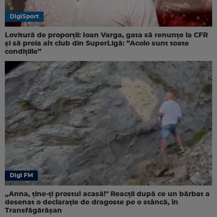
DigiSport
Lovitură de proporții: Ioan Varga, gata să renunțe la CFR
și să preia alt club din SuperLigă: ”Acolo sunt toate
condițiile”
Digi FM
„Anna, ţine-ţi prostul acasă!" Reacţii după ce un bărbat a
desenat o declaraţie de dragoste pe o stâncă, în
Transfăgărăşan