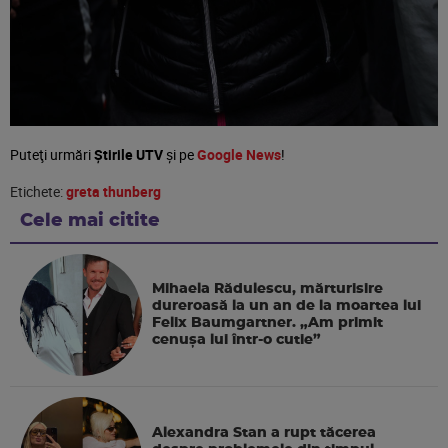
Puteţi urmări
Știrile UTV
şi pe
Google News
!
Etichete:
greta thunberg
Cele mai citite
Mihaela Rădulescu, mărturisire
dureroasă la un an de la moartea lui
Felix Baumgartner. „Am primit
cenușa lui într-o cutie”
Alexandra Stan a rupt tăcerea