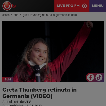
LIVE PRO FM
MENIU
acasa
stiri
greta thunberg retinuta in germania (video)
Stiri
Greta Thunberg retinuta in
Germania (VIDEO)
Articol scris de
UTV
Data publicării:
18.01.2023