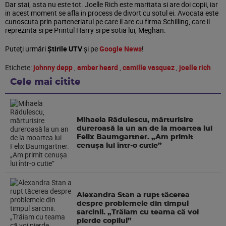
Dar stai, asta nu este tot. Joelle Rich este maritata si are doi copii, iar
in acest moment se afla in process de divort cu sotul ei. Avocata este
cunoscuta prin parteneriatul pe care il are cu firma Schilling, care ii
reprezinta si pe Printul Harry si pe sotia lui, Meghan.
Puteţi urmări
Știrile UTV
şi pe
Google News
!
Etichete:
johnny depp
,
amber heard
,
camille vasquez
,
joelle rich
Cele mai citite
Mihaela Rădulescu, mărturisire
dureroasă la un an de la moartea lui
Felix Baumgartner. „Am primit
cenușa lui într-o cutie”
Alexandra Stan a rupt tăcerea
despre problemele din timpul
sarcinii. „Trăiam cu teama că voi
pierde copilul”