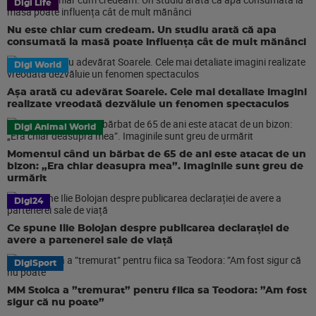
Digi Life
Nu este chiar cum credeam. Un studiu arată că apa
consumată la masă poate influența cât de mult mănânci
Digi World
Așa arată cu adevărat Soarele. Cele mai detaliate imagini
realizate vreodată dezvăluie un fenomen spectaculos
Digi Animal World
Momentul când un bărbat de 65 de ani este atacat de un
bizon: „Era chiar deasupra mea”. Imaginile sunt greu de
urmărit
Digi24
Ce spune Ilie Bolojan despre publicarea declarației de
avere a partenerei sale de viață
DigiSport
MM Stoica a ”tremurat” pentru fiica sa Teodora: ”Am fost
sigur că nu poate”