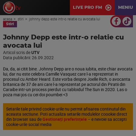
LIVE PRO FM
MENIU
acasa
stiri
johnny depp este intr-o relatie cu avocata lui
Stiri
Johnny Depp este intr-o relatie cu
avocata lui
Articol scris de
UTV
Data publicării:
26.09.2022
Da, da, ai citit bine. Johnny Depp are o noua iubita, este chiar avocata
lui, dar nu este celebra Camille Vasquez care l-a reprezentat in
procesul cu Amber Heard. Este vorba despre Joelle Rich, o avocanta
britanica de 37 de ani care l-a reprezentat pe actorul din Piratii din
Caraibe intr-un process pierdut cu tabloidul The Sun in 2020. Las o
poza mai jos cu cei doi poumbei <3
Setarile tale privind cookie-urile nu permit afisarea continutul din
aceasta sectiune. Poti actualiza setarile modulelor coookie direct
din browser sau de
Gestionați preferințele
– e nevoie sa accepti
cookie-urile social media