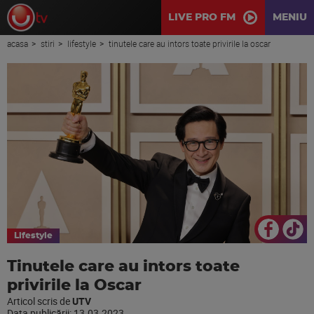
LIVE PRO FM
MENIU
acasa
stiri
lifestyle
tinutele care au intors toate privirile la oscar
Lifestyle
Tinutele care au intors toate
privirile la Oscar
Articol scris de
UTV
Data publicării:
13.03.2023