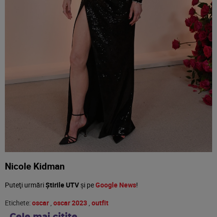
Nicole Kidman
Puteţi urmări
Știrile UTV
şi pe
Google News
!
Etichete:
oscar
,
oscar 2023
,
outfit