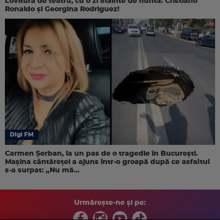
Lovitură de teatru, cu o zi înainte de nuntă: Cristiano
Ronaldo și Georgina Rodriguez!
Digi FM
Carmen Șerban, la un pas de o tragedie în București.
Mașina cântăreței a ajuns într-o groapă după ce asfaltul
s-a surpat: „Nu mă...
Urmărește-ne și pe: