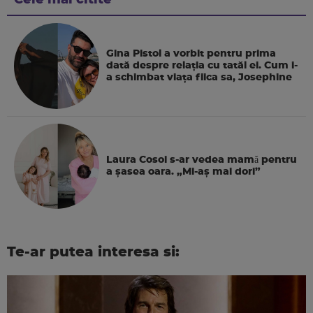
Cele mai citite
Gina Pistol a vorbit pentru prima
dată despre relația cu tatăl ei. Cum i-
a schimbat viața fiica sa, Josephine
Laura Cosoi s-ar vedea mamǎ pentru
a şasea oara. „Mi-aș mai dori”
Te-ar putea interesa si: