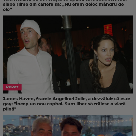
slabe filme din cariera sa: „Nu eram deloc mândru de
ele”
PeRoz
James Haven, fratele Angelinei Jolie, a dezvăluit că este
gay: "Încep un nou capitol. Sunt liber să trăiesc o viață
plină"