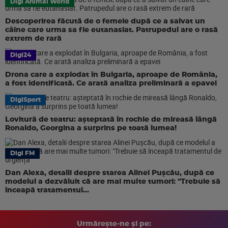
Digi Animal World
Descoperirea făcută de o femeie după ce a salvat un
câine care urma sa fie eutanasiat. Patrupedul are o rasă
extrem de rară
Digi24
Drona care a explodat în Bulgaria, aproape de România,
a fost identificată. Ce arată analiza preliminară a epavei
DigiSport
Lovitură de teatru: așteptată în rochie de mireasă lângă
Ronaldo, Georgina a surprins pe toată lumea!
Digi FM
Dan Alexa, detalii despre starea Alinei Pușcău, după ce
modelul a dezvăluit că are mai multe tumori: "Trebuie să
înceapă tratamentul...
Urmărește-ne și pe: