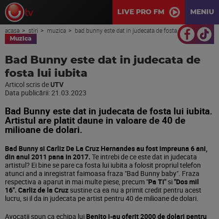
LIVE PRO FM
MENIU
acasa
stiri
muzica
bad bunny este dat in judecata de fosta lui iubita
Muzica
Bad Bunny este dat in judecata de
fosta lui iubita
Articol scris de
UTV
Data publicării:
21.03.2023
Bad Bunny este dat in judecata de fosta lui iubita.
Artistul are platit daune in valoare de 40 de
milioane de dolari.
Bad Bunny si Carliz De La Cruz Hernandes au fost impreuna 6 ani,
din anul 2011 pana in 2017.
Te intrebi de ce este dat in judecata
artistul? Ei bine se pare ca fosta lui iubita a folosit propriul telefon
atunci and a inregistrat faimoasa fraza "Bad Bunny baby". Fraza
respectiva a aparut in mai multe piese, precum "
Pa Ti"
si
"Dos mil
16".
Carliz de la Cruz
sustine ca ea nu a primit credit pentru acest
lucru, si il da in judecata pe artist pentru 40 de milioane de dolari.
Avocatii spun ca echipa lui
Benito i-au oferit 2000 de dolari pentru