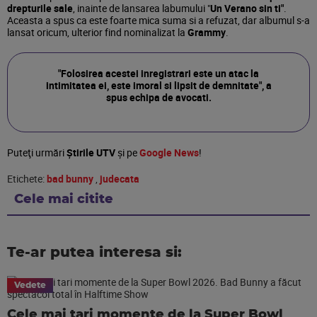
drepturile sale
, inainte de lansarea labumului "
Un Verano sin ti"
.
Aceasta a spus ca este foarte mica suma si a refuzat, dar albumul s-a
lansat oricum, ulterior find nominalizat la
Grammy
.
"Folosirea acestei inregistrari este un atac la
intimitatea ei, este imoral si lipsit de demnitate", a
spus echipa de avocati.
Puteţi urmări
Știrile UTV
şi pe
Google News
!
Etichete:
bad bunny
,
judecata
Cele mai citite
Te-ar putea interesa si:
Vedete
Cele mai tari momente de la Super Bowl