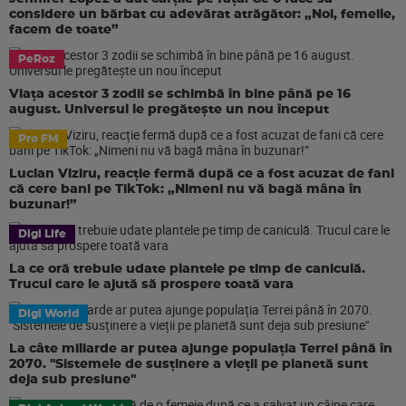
considere un bărbat cu adevărat atrăgător: „Noi, femeile,
facem de toate”
PeRoz
Viața acestor 3 zodii se schimbă în bine până pe 16
august. Universul le pregătește un nou început
Pro FM
Lucian Viziru, reacție fermă după ce a fost acuzat de fani
că cere bani pe TikTok: „Nimeni nu vă bagă mâna în
buzunar!”
Digi Life
La ce oră trebuie udate plantele pe timp de caniculă.
Trucul care le ajută să prospere toată vara
Digi World
La câte miliarde ar putea ajunge populația Terrei până în
2070. "Sistemele de susținere a vieții pe planetă sunt
deja sub presiune"