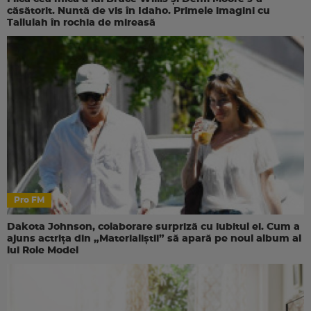
căsătorit. Nuntă de vis în Idaho. Primele imagini cu
Tallulah în rochia de mireasă
Pro FM
Dakota Johnson, colaborare surpriză cu iubitul ei. Cum a
ajuns actrița din „Materialiștii” să apară pe noul album al
lui Role Model