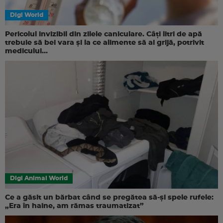
Digi World
Pericolul invizibil din zilele caniculare. Câți litri de apă
trebuie să bei vara și la ce alimente să ai grijă, potrivit
medicului...
Digi Animal World
Ce a găsit un bărbat când se pregătea să-și spele rufele:
„Era în haine, am rămas traumatizat”