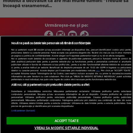
modelul a dezvăluit că are mai multe tumori: "Trebuie să
înceapă tratamentul...
Urmărește-ne și pe:
Nouă ne pasă ca datele tale personale să rămână confidențiale
Noi și partenerii noștri
30
stocăm și/sau accesăm informații pe dispozitivul dvs., precum identificatorii cookie unici pentru
Copyright © 2026 / DIGI ROMANIA S.A.
prelucrarea datelor cu caracter personal. Puteți accepta sau gestiona alegerile dvs. făcând clic mai jos sau în orice moment,
pe pagina cu politica de confidențialitate. Aceste alegeri vor fi raportate partenerilor noștri și nu vă vor afecta navigarea.
Arhiva
Comunicate de presă
Politica de confidentialitate
Termeni
Noi si partenerii nostri (retelele de socializare si agentiile de publicitate partenere, precum si furnizorii nostri de servicii de
date analitice) prelucram date pentru a permite website-ului sa functioneze, pentru a personaliza continutul si anunturile
si conditii
Gestionați preferințele
|
Contact/Info
Codul etic
publicitare afisate in functie de interesele si/sau profilul dvs., pentru a va oferi functionalitati aferente retelelor de socializare
si pentru a analiza traficul pe website. Beneficiati de drepturile prevazute de art. 15-22 din GDPR in legatura cu prelucrarea
datelor cu caracter personal. Aceste drepturi pot fi exercitate prin modalitatea indicata
aici
. Prin click pe “ACCEPT TOATE”,
acceptati folosirea tuturor Tehnologiilor de tip Cookie, care implica inclusiv acceptul dvs. cu privire la stocarea/accesarea
informatiilor de catre Vendor-ii cu care colaboram. Prin click pe “VREAU SA MODIFIC SETARILE INDIVIDUAL” puteti schimba
preferintele in mod individual, mai putin cele legate de cookie strict necesare pentru functionarea website-ului.
Atât noi, cât și partenerii noștri prelucrăm datele pentru a oferi:
Dezvoltarea și îmbunătățirea serviciilor. Măsurarea performanței reclamelor. Utilizarea profilurilor pentru selectarea
conținutului personalizat. Stocarea și/sau accesarea informațiilor de pe un dispozitiv. Crearea profilurilor de conținut
personalizat. Utilizarea profilurilor pentru selectarea publicității personalizate. Crearea profilurilor pentru publicitate
personalizată. Măsurarea performanței conținutului. Înțelegerea publicului prin statistici sau combinații de date din surse
diferite. Utilizarea datelor limitate pentru a selecta conținutul. Utilizarea de date limitate pentru a selecta publicitatea. Date
precise de geolocație și identificarea prin scanarea dispozitivului.
Listă parteneri (furnizori)
ACCEPT TOATE
VREAU SA MODIFIC SETARILE INDIVIDUAL