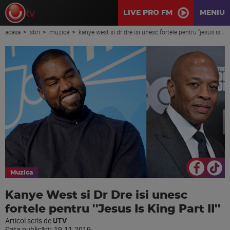
LIVE PRO FM
MENIU
acasa
stiri
muzica
kanye west si dr dre isi unesc fortele pentru ''jesus is king part ii''
Muzica
Kanye West si Dr Dre isi unesc
fortele pentru ''Jesus Is King Part II''
Articol scris de
UTV
Data publicării:
19.11.2019