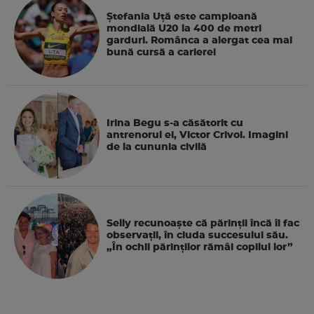
Ștefania Uță este campioană
mondială U20 la 400 de metri
garduri. Românca a alergat cea mai
bună cursă a carierei
Irina Begu s-a căsătorit cu
antrenorul ei, Victor Crivoi. Imagini
de la cununia civilă
Selly recunoaște că părinții încă îi fac
observații, în ciuda succesului său.
„În ochii părinților rămâi copilul lor”