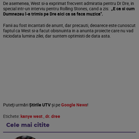
De asemenea, West si-a exprimat frecvent admiratia pentru Dr Dre, in
special intr-un interviu pentru Rolling Stones, cand a zis:
„E ca si cum
Dumnezeu l-a trimis pe Dre aici ca sa faca muzica''.
Fanii au fost incantati de anunt, dar precauti, deoarece este cunoscut
faptul ca West si-a facut obisnuinta in a anunta proiecte care nu vad
niciodata lumina zilei, dar suntem optimisti de data asta.
Puteţi urmări
Știrile UTV
şi pe
Google News
!
Etichete:
kanye west
,
dr. dree
Cele mai citite