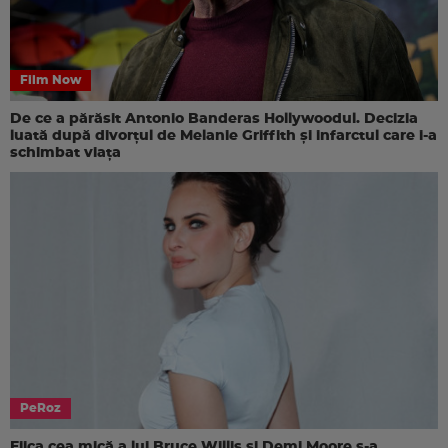
Film Now
De ce a părăsit Antonio Banderas Hollywoodul. Decizia
luată după divorțul de Melanie Griffith și infarctul care i-a
schimbat viața
PeRoz
Fiica cea mică a lui Bruce Willis și Demi Moore s-a