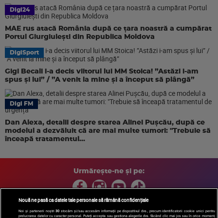
Digi24
MAE rus atacă România după ce țara noastră a cumpărat
Portul Giurgiulești din Republica Moldova
DigiSport
Gigi Becali i-a decis viitorul lui MM Stoica! ”Astăzi i-am
spus și lui” / ”A venit la mine și a început să plângă”
Digi FM
Dan Alexa, detalii despre starea Alinei Pușcău, după ce
modelul a dezvăluit că are mai multe tumori: "Trebuie să
înceapă tratamentul...
Urmărește-ne și pe:
Nouă ne pasă ca datele tale personale să rămână confidențiale
Noi și partenerii noștri
30
stocăm și/sau accesăm informații pe dispozitivul dvs., precum identificatorii cookie unici pentru
prelucrarea datelor cu caracter personal. Puteți accepta sau gestiona alegerile dvs. făcând clic mai jos sau în orice moment,
Copyright © 2026 / DIGI ROMANIA S.A.