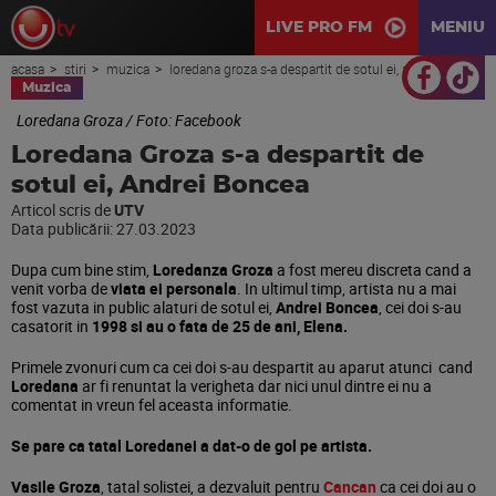
LIVE PRO FM
MENIU
acasa
stiri
muzica
loredana groza s-a despartit de sotul ei, andrei boncea
Muzica
Loredana Groza / Foto: Facebook
Loredana Groza s-a despartit de
sotul ei, Andrei Boncea
Articol scris de
UTV
Data publicării:
27.03.2023
Dupa cum bine stim,
Loredanza Groza
a fost mereu discreta cand a
venit vorba de
viata ei personala
. In ultimul timp, artista nu a mai
fost vazuta in public alaturi de sotul ei,
Andrei Boncea
, cei doi s-au
casatorit in
1998 si au o fata de 25 de ani, Elena.
Primele zvonuri cum ca cei doi s-au despartit au aparut atunci cand
Loredana
ar fi renuntat la verigheta dar nici unul dintre ei nu a
comentat in vreun fel aceasta informatie.
Se pare ca tatal Loredanei a dat-o de gol pe artista.
Vasile Groza
, tatal solistei, a dezvaluit pentru
Cancan
ca cei doi au o