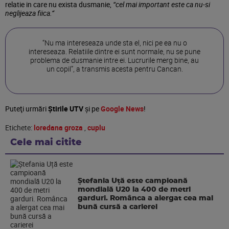
relatie in care nu exista dusmanie,
“cel mai important este ca nu-si
neglijeaza fiica.”
“Nu ma intereseaza unde sta el, nici pe ea nu o
intereseaza. Relatiile dintre ei sunt normale, nu se pune
problema de dusmanie intre ei. Lucrurile merg bine, au
un copil”, a transmis acesta pentru Cancan.
Puteţi urmări
Știrile UTV
şi pe
Google News
!
Etichete:
loredana groza
,
cuplu
Cele mai citite
Ștefania Uță este campioană
mondială U20 la 400 de metri
garduri. Românca a alergat cea mai
bună cursă a carierei