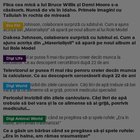
Fiica cea mică a lui Bruce Willis și Demi Moore s-a
căsătorit. Nuntă de vis în Idaho. Primele imagini cu
Tallulah în rochia de mireasă
Pro FM
Dakota Johnson, colaborare surpriză cu iubitul ei. Cum a
ajuns actrița din „Materialiștii” să apară pe noul album al
lui Role Model
Digi Life
Televizorul ar putea fi mai rău pentru creier decât munca
la calculator. Ce au descoperit cercetătorii după 22 de ani
Digi World
Pericolul invizibil din zilele caniculare. Câți litri de apă
trebuie să bei vara și la ce alimente să ai grijă, potrivit
medicului...
Digi Animal World
Ce a găsit un bărbat când se pregătea să-și spele rufele:
„Era în haine, am rămas traumatizat”