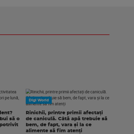
Digi World
lent?
Rinichii, printre primii afectați
ebui să o
de caniculă. Câtă apă trebuie să
potrivit
bem, de fapt, vara și la ce
alimente să fim atenți