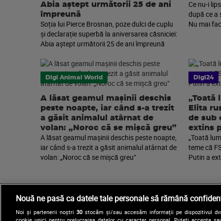
Ce nu-i lip
Abia aștept următorii 25 de ani
după ce a 
împreună
Soția lui Pierce Brosnan, poze dulci de cuplu
Nu mai fac
și declarație superbă la aniversarea căsniciei:
Abia aștept următorii 25 de ani împreună
Digi Animal World
Digi24
A lăsat geamul mașinii deschis
„Toată 
peste noapte, iar când s-a trezit
Elita r
a găsit animalul atârnat de
de sub 
volan: „Noroc că se mișcă greu”
extins 
A lăsat geamul mașinii deschis peste noapte,
„Toată lume
iar când s-a trezit a găsit animalul atârnat de
teme că FS
volan: „Noroc că se mișcă greu”
Putin a ext
Nouă ne pasă ca datele tale personale să rămână confidenț
Noi și partenerii noștri
30
stocăm și/sau accesăm informații pe dispozitivul dvs.
cookie unici pentru prelucrarea datelor cu caracter personal. Puteți accepta sau