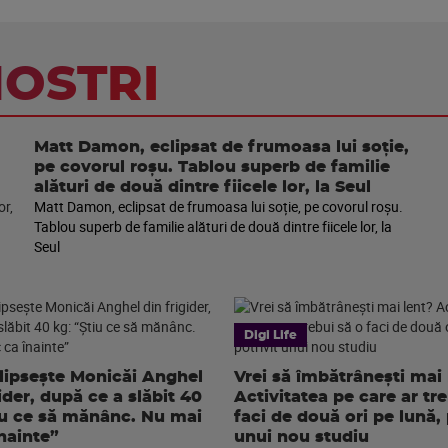
NOSTRI
Matt Damon, eclipsat de frumoasa lui soție,
pe covorul roșu. Tablou superb de familie
alături de două dintre fiicele lor, la Seul
Matt Damon, eclipsat de frumoasa lui soție, pe covorul roșu.
Tablou superb de familie alături de două dintre fiicele lor, la
Seul
Digi Life
 lipsește Monicăi Anghel
Vrei să îmbătrânești mai 
ider, după ce a slăbit 40
Activitatea pe care ar tr
iu ce să mănânc. Nu mai
faci de două ori pe lună, 
înainte”
unui nou studiu