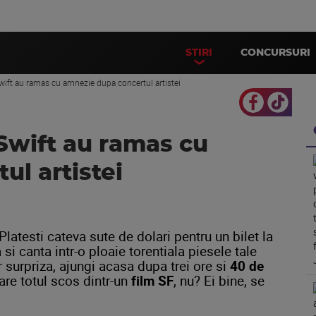
STIRI
CONCURSURI
swift au ramas cu amnezie dupa concertul artistei
 Swift au ramas cu
l artistei
latesti cateva sute de dolari pentru un bilet la
 si canta intr-o ploaie torentiala piesele tale
ar surpriza, ajungi acasa dupa trei ore si
40 de
are totul scos dintr-un
film SF
, nu? Ei bine, se