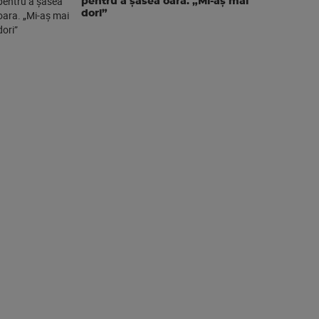
pentru a şasea oara. „Mi-aș mai
dori”