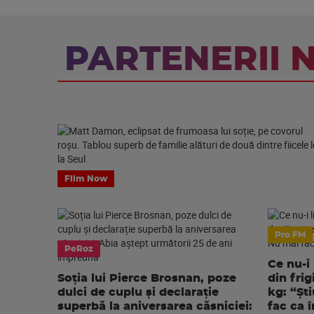
PARTENERII 
Film Now
Pro FM
PeRoz
Ce nu-i
Soția lui Pierce Brosnan, poze
din frig
dulci de cuplu și declarație
kg: “Șt
superbă la aniversarea căsniciei:
fac ca 