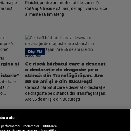
vitatea pe
Rinichii, printre primii afectați de caniculă.
pe lună,
Câtă apă trebuie să bem, de fapt, vara și la ce
alimente să fim atenți
Digi FM
ru
rgina și
Ce riscă bărbatul care a desenat
!
o declarație de dragoste pe o
istorie”
stâncă din Transfăgărășan. Are
catedralei
55 de ani și e din București
tă, în
Ce riscă bărbatul care a desenat o declarație
o...
de dragoste pe o stâncă din Transfăgărășan.
Are 55 de ani și e din București
tru a oferi:
performanței reclamelor. Utilizarea
Stocarea și/sau accesarea informațiilor