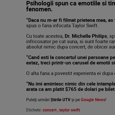
Psihologii spun ca emotiile si ti
fenomen.
“Daca nu m-ar fi filmat prietena mea, as 
spus o fana infocata Taylor Swift.
Cu toate acestea,
Dr. Michelle Philips
, s
infricosator pe cat suna, si sunt foarte ra
absolut nimic dupa concert, de obicei su
“Cand esti la concertul unei persoane pe 
extaz, treci printr-un carusel de emotii s
O alta fana a povestit experienta ei dupa 
“Nu imi amintesc nimic din cele intampla
arata ca am platit $765 de dolari pe bilet
Puteţi urmări
Știrile UTV
şi pe
Google News
!
Etichete:
concert
,
taylor swift