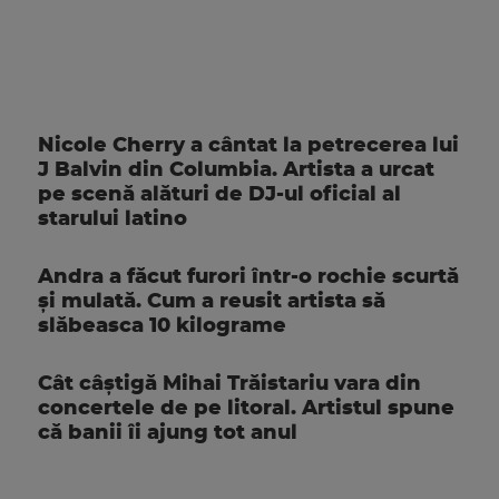
Nicole Cherry a cântat la petrecerea lui
J Balvin din Columbia. Artista a urcat
pe scenă alături de DJ-ul oficial al
starului latino
Andra a făcut furori într-o rochie scurtă
și mulată. Cum a reusit artista să
slăbeasca 10 kilograme
Cât câștigă Mihai Trăistariu vara din
concertele de pe litoral. Artistul spune
că banii îi ajung tot anul