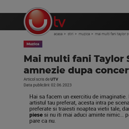
acasa
stiri
muzica
mai multi fani taylor 
Muzica
Mai multi fani Taylor
amnezie dupa concertu
Articol scris de
UTV
Data publicării:
02.06.2023
Hai sa facem un exercitiu de imaginatie. P
artistul tau preferat, acesta intra pe scena
preferate si traiesti noaptea vietii tale, d
piese
si nu iti mai aduci aminte nimic… p
pare ca nu.