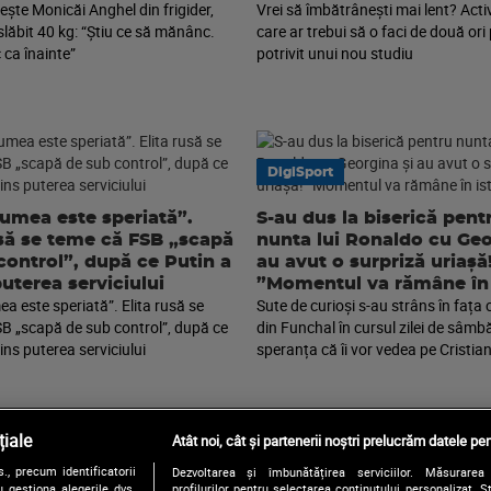
sește Monicăi Anghel din frigider,
Vrei să îmbătrânești mai lent? Acti
slăbit 40 kg: “Știu ce să mănânc.
care ar trebui să o faci de două ori 
 ca înainte”
potrivit unui nou studiu
DigiSport
lumea este speriată”.
S-au dus la biserică pent
usă se teme că FSB „scapă
nunta lui Ronaldo cu Geo
control”, după ce Putin a
au avut o surpriză uriașă
puterea serviciului
”Momentul va rămâne în 
a este speriată”. Elita rusă se
Sute de curioși s-au strâns în fața 
B „scapă de sub control”, după ce
din Funchal în cursul zilei de sâmbă
ins puterea serviciului
speranța că îi vor vedea pe Cristian
iale
Atât noi, cât și partenerii noștri prelucrăm datele pen
, precum identificatorii
Dezvoltarea și îmbunătățirea serviciilor. Măsurarea 
Urmărește-ne și pe:
 gestiona alegerile dvs.
profilurilor pentru selectarea conținutului personalizat. 