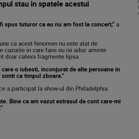
mpul stau in spatele acestui
fi spus tuturor ca eu nu am fost la concert,”
a
pune ca acest fenomen nu este atat de
re cazurile in care fanii nu isi aduc aminte
nt doar cateva fragmente lipsa.
care o iubesti, inconjurat de alte persoane in
i simti ca timpul zboara.”
ce a participat la show-ul din Philadelphia.
te. Bine ca am vazut extrasul de cont care-mi
.”