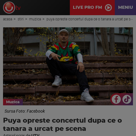
LIVE PRO FM
MENIU
acasa
stiri
muzica
puya opreste concertul dupa ce o tanara a urcat pe scena
Muzica
Sursa Foto: Facebook
Puya opreste concertul dupa ce o
tanara a urcat pe scena
Articol scris de
UTV