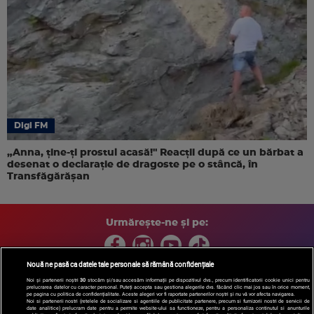
Digi FM
„Anna, ţine-ţi prostul acasă!" Reacţii după ce un bărbat a
desenat o declaraţie de dragoste pe o stâncă, în
Transfăgărăşan
Urmărește-ne și pe:
Nouă ne pasă ca datele tale personale să rămână confidențiale
Noi și partenerii noștri
30
stocăm și/sau accesăm informații pe dispozitivul dvs., precum identificatorii cookie unici pentru
prelucrarea datelor cu caracter personal. Puteți accepta sau gestiona alegerile dvs. făcând clic mai jos sau în orice moment,
Copyright © 2026 / DIGI ROMANIA S.A.
pe pagina cu politica de confidențialitate. Aceste alegeri vor fi raportate partenerilor noștri și nu vă vor afecta navigarea.
Arhiva
Comunicate de presă
Politica de confidentialitate
Termeni
Noi si partenerii nostri (retelele de socializare si agentiile de publicitate partenere, precum si furnizorii nostri de servicii de
date analitice) prelucram date pentru a permite website-ului sa functioneze, pentru a personaliza continutul si anunturile