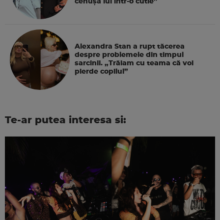
cenușa lui într-o cutie”
Alexandra Stan a rupt tăcerea
despre problemele din timpul
sarcinii. „Trăiam cu teama că voi
pierde copilul”
Te-ar putea interesa si: