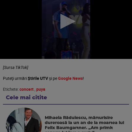
[Sursa TikTok]
Puteţi urmări
Știrile UTV
şi pe
Google News
!
Etichete:
concert
,
puya
Cele mai citite
Mihaela Rădulescu, mărturisire
dureroasă la un an de la moartea lui
Felix Baumgartner. „Am primit