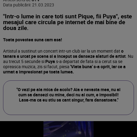
Data publicării:
21.03.2023
"Intr-o lume in care toti sunt Pique, fii Puya", este
mesajul care circula pe internet de mai bine de
doua zile.
Toata povestea suna cam asa!
Artistul a sustinut un concert intr-un club iar la un moment dat
o
tanara a urcat pe scena si a inceput sa danseze alaturi de artist
. Nu
au trecut 5 secunde si
Puya
s-a departat de fata si a cerut sa se
opreasca muzica, zis si facut, piesa
'Viata buna' s-a oprit, iar ce a
urmat a impresionat pe toata lumea.
"O vezi pe aia mica de acolo? Aia e nevasta mea, nu ai
cum sa dansezi cu mine, deci nu ai cum, e imposibil!
Lasa-ma ca eu stiu sa cant singur, fara dansatoare."