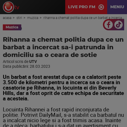
LIVE PRO FM
MENIU
acasa
stiri
muzica
rihanna a chemat politia dupa ce un barbat a incercat sa-i patrunda in domiciliu sa o ceara de sotie
Muzica
Rihanna a chemat politia dupa ce un
barbat a incercat sa-i patrunda in
domiciliu sa o ceara de sotie
Articol scris de
UTV
Data publicării:
28.03.2023
Un barbat a fost arestat dupa ce a calatorit peste
3.500 de kilometri pentru a incerca sa o ceara in
casatorie pe Rihanna, in locuinta ei din Beverly
Hills, dar a fost oprit de catre echipa de securitate
a acesteia.
Locuinta Rihannei a fost rapid inconjurata de
politie. Potrivit DailyMail, s-a stabilit ca barbatul nu
a incalcat nicio lege si a fost trimis acasa. Inainte
de a pleca, barbatului i s-a dat un avertisment cu