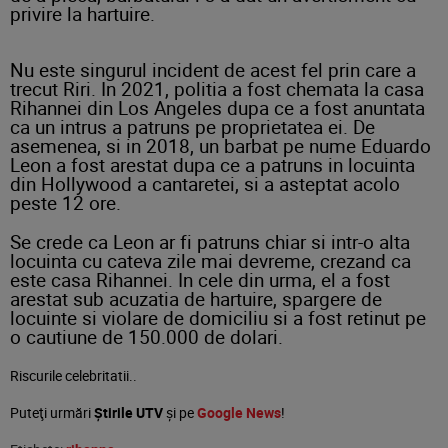
privire la hartuire.
Nu este singurul incident de acest fel prin care a
trecut Riri. In 2021, politia a fost chemata la casa
Rihannei din Los Angeles dupa ce a fost anuntata
ca un intrus a patruns pe proprietatea ei. De
asemenea, si in 2018, un barbat pe nume Eduardo
Leon a fost arestat dupa ce a patruns in locuinta
din Hollywood a cantaretei, si a asteptat acolo
peste 12 ore.
Se crede ca Leon ar fi patruns chiar si intr-o alta
locuinta cu cateva zile mai devreme, crezand ca
este casa Rihannei. In cele din urma, el a fost
arestat sub acuzatia de hartuire, spargere de
locuinte si violare de domiciliu si a fost retinut pe
o cautiune de 150.000 de dolari.
Riscurile celebritatii..
Puteţi urmări
Știrile UTV
şi pe
Google News
!