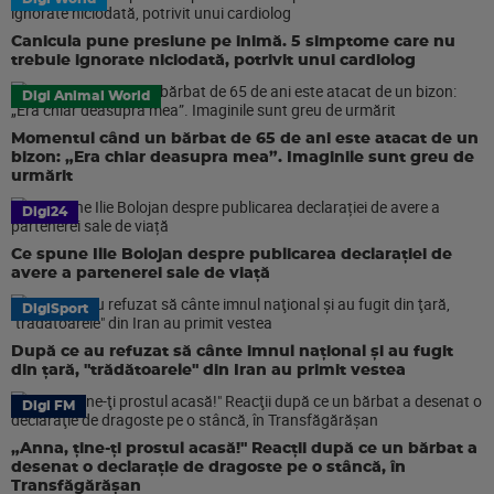
Canicula pune presiune pe inimă. 5 simptome care nu
trebuie ignorate niciodată, potrivit unui cardiolog
Digi Animal World
Momentul când un bărbat de 65 de ani este atacat de un
bizon: „Era chiar deasupra mea”. Imaginile sunt greu de
urmărit
Digi24
Ce spune Ilie Bolojan despre publicarea declarației de
avere a partenerei sale de viață
DigiSport
După ce au refuzat să cânte imnul naţional şi au fugit
din ţară, "trădătoarele" din Iran au primit vestea
Digi FM
„Anna, ţine-ţi prostul acasă!" Reacţii după ce un bărbat a
desenat o declaraţie de dragoste pe o stâncă, în
Transfăgărăşan