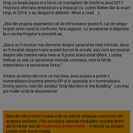
timp cu boala lupus si a facut un transplant de rinichi in anul 2017.
Find inca afectata emotional s-a impacat cu Justin Bieber dar la scurt
timp, in 2018, s-au despartit definitiv. What a road… :(
„Stiu din propria experienta cat de infricosator paote fi, cat de singur
te poti simti cand te confrunti, fara support, cu anxietarea si depresia
la o varsta frageta”a povestit ea.
„Daca as fi invatat mai devreme despre sanatatea mea mintala, daca
as fi invatat despre toate aceste lucruri la scoala, asa cum am invatat
despre alte materii viata mea ar fi putut arata total diferit. Lumea
trebuie sa stie ca sanatatea mintala conteaza, este la fel de
importanta ca sanatatea fizica.”
Artista se simte din ce in ce mai bine, anul acesta a primit o
nominalizare Grammy pentru EP-ul in spaniola si o nominalizare
Emmy pentru rolul din serialul “Only Murders in the Building”. Las mai
jos trailer-ul de la documentar.
Setarile tale privind cookie-urile nu permit afisarea continutul din
aceasta sectiune. Poti actualiza setarile modulelor coookie direct
din browser sau de
Gestionați preferințele
– e nevoie sa accepti
cookie-urile social media