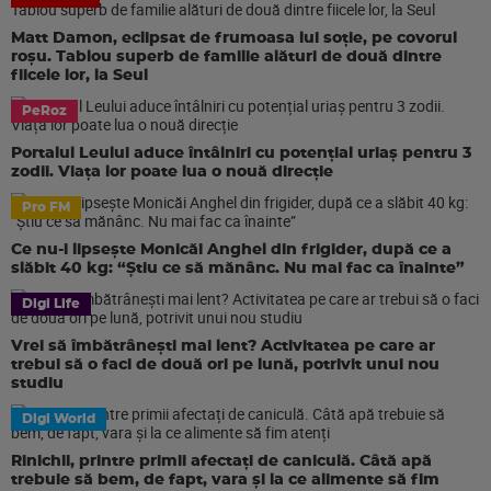
Matt Damon, eclipsat de frumoasa lui soție, pe covorul
roșu. Tablou superb de familie alături de două dintre
fiicele lor, la Seul
PeRoz
Portalul Leului aduce întâlniri cu potențial uriaș pentru 3
zodii. Viața lor poate lua o nouă direcție
Pro FM
Ce nu-i lipsește Monicăi Anghel din frigider, după ce a
slăbit 40 kg: “Știu ce să mănânc. Nu mai fac ca înainte”
Digi Life
Vrei să îmbătrânești mai lent? Activitatea pe care ar
trebui să o faci de două ori pe lună, potrivit unui nou
studiu
Digi World
Rinichii, printre primii afectați de caniculă. Câtă apă
trebuie să bem, de fapt, vara și la ce alimente să fim