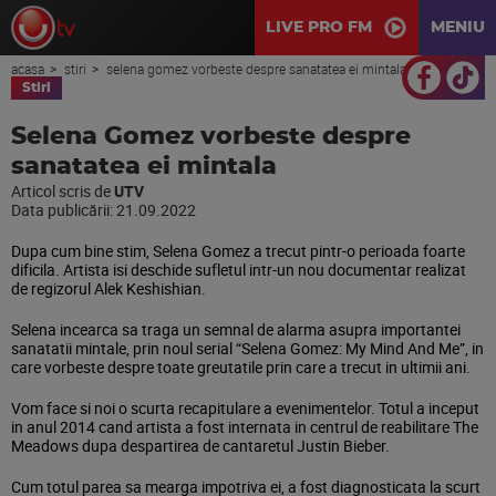
LIVE PRO FM
MENIU
acasa
stiri
selena gomez vorbeste despre sanatatea ei mintala
Stiri
Selena Gomez vorbeste despre
sanatatea ei mintala
Articol scris de
UTV
Data publicării:
21.09.2022
Dupa cum bine stim, Selena Gomez a trecut pintr-o perioada foarte
dificila. Artista isi deschide sufletul intr-un nou documentar realizat
de regizorul Alek Keshishian.
Selena incearca sa traga un semnal de alarma asupra importantei
sanatatii mintale, prin noul serial “Selena Gomez: My Mind And Me”, in
care vorbeste despre toate greutatile prin care a trecut in ultimii ani.
Vom face si noi o scurta recapitulare a evenimentelor. Totul a inceput
in anul 2014 cand artista a fost internata in centrul de reabilitare The
Meadows dupa despartirea de cantaretul Justin Bieber.
Cum totul parea sa mearga impotriva ei, a fost diagnosticata la scurt