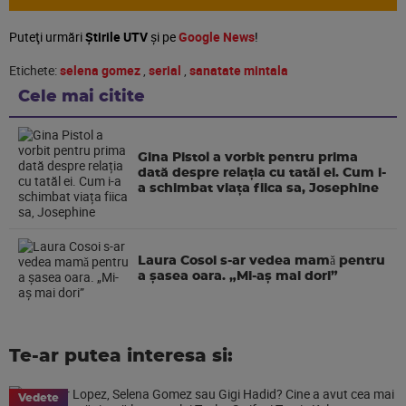
Puteţi urmări
Știrile UTV
şi pe
Google News
!
Etichete:
selena gomez
,
serial
,
sanatate mintala
Cele mai citite
Gina Pistol a vorbit pentru prima
dată despre relația cu tatăl ei. Cum i-
a schimbat viața fiica sa, Josephine
Laura Cosoi s-ar vedea mamǎ pentru
a şasea oara. „Mi-aș mai dori”
Te-ar putea interesa si:
Vedete