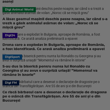
atenți
Digi Animal World
A lăsat geamul mașinii deschis peste noapte, iar când s-a
trezit a găsit animalul atârnat de volan: „Noroc că se
mișcă greu”
Digi24
Drona care a explodat în Bulgaria, aproape de România,
a fost identificată. Ce arată analiza preliminară a epavei
DigiSport
S-au dus la biserică pentru nunta lui Ronaldo cu
Georgina și au avut o surpriză uriașă! ”Momentul va
rămâne în istorie”
Digi FM
Ce riscă bărbatul care a desenat o declarație de dragoste
pe o stâncă din Transfăgărășan. Are 55 de ani și e din
București