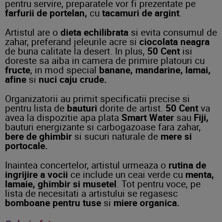
pentru servire, preparatele vor fi prezentate pe
farfurii de portelan,
cu
tacamuri de argint
.
Artistul are o
dieta echilibrata
si evita consumul de
zahar, preferand jeleurile acre si
ciocolata neagra
de buna calitate la desert. In plus,
50 Cent
isi
doreste sa aiba in camera de primire platouri cu
fructe
, in mod special
banane, mandarine, lamai,
afine
si
nuci caju crude.
Organizatorii au primit specificatii precise si
pentru lista de
bauturi
dorite de artist.
50 Cent
va
avea la dispozitie apa plata
Smart Water
sau
Fiji,
bauturi energizante si carbogazoase fara zahar,
bere de ghimbir
si sucuri naturale de
mere si
portocale.
Inaintea concertelor, artistul urmeaza o
rutina de
ingrijire a vocii
ce include un ceai verde cu
menta,
lamaie, ghimbir si musetel
. Tot pentru voce, pe
lista de necesitati a artistului se regasesc
bomboane pentru tuse
si
miere organica.