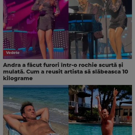
Vedete
Andra a făcut furori într-o rochie scurtă și
mulată. Cum a reusit artista să slăbeasca 10
kilograme