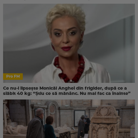
Pro FM
Ce nu-i lipsește Monicăi Anghel din frigider, după ce a
slăbit 40 kg: “Știu ce să mănânc. Nu mai fac ca înainte”