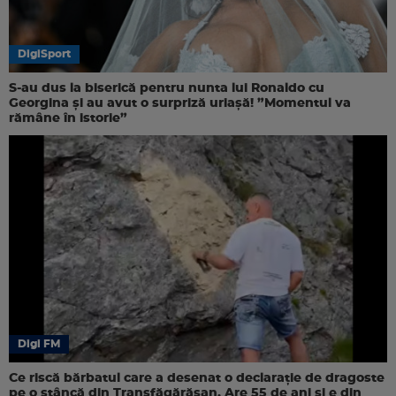
DigiSport
S-au dus la biserică pentru nunta lui Ronaldo cu
Georgina și au avut o surpriză uriașă! ”Momentul va
rămâne în istorie”
Digi FM
Ce riscă bărbatul care a desenat o declarație de dragoste
pe o stâncă din Transfăgărășan. Are 55 de ani și e din