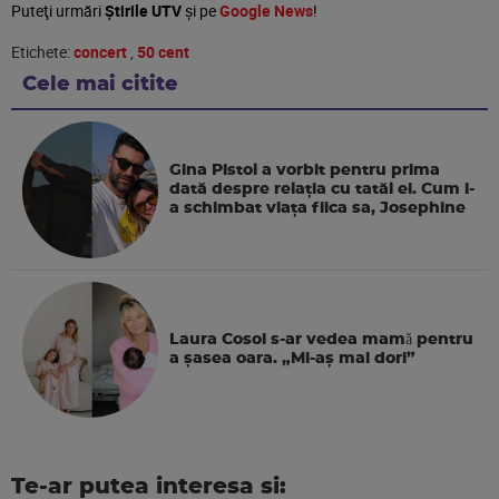
Puteţi urmări
Știrile UTV
şi pe
Google News
!
Etichete:
concert
,
50 cent
Cele mai citite
Gina Pistol a vorbit pentru prima
dată despre relația cu tatăl ei. Cum i-
a schimbat viața fiica sa, Josephine
Laura Cosoi s-ar vedea mamǎ pentru
a şasea oara. „Mi-aș mai dori”
Te-ar putea interesa si: