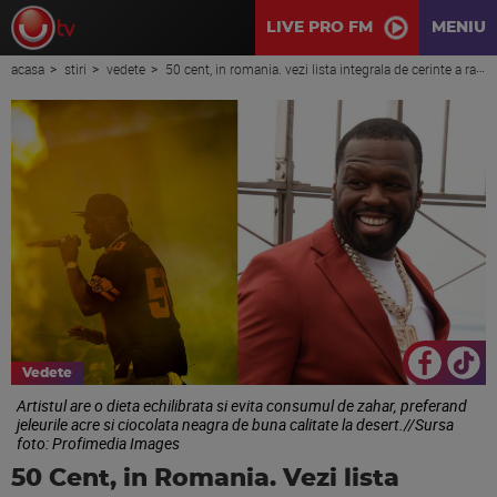
LIVE PRO FM
MENIU
acasa
stiri
vedete
50 cent, in romania. vezi lista integrala de cerinte a rapperului: de la mac n cheese si ceai verde la crispy strips si bere de ghimbir
Vedete
Artistul are o dieta echilibrata si evita consumul de zahar, preferand
jeleurile acre si ciocolata neagra de buna calitate la desert.//Sursa
foto: Profimedia Images
50 Cent, in Romania. Vezi lista