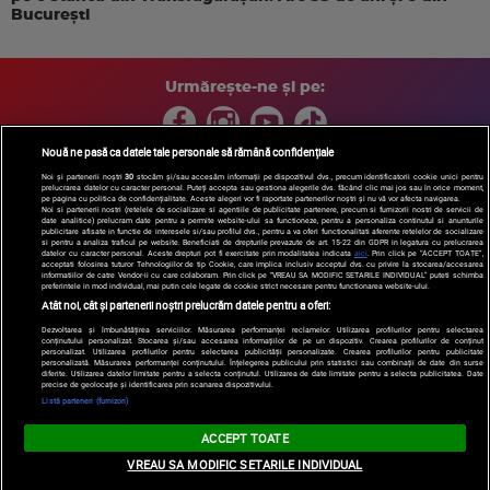
București
Urmărește-ne și pe:
Nouă ne pasă ca datele tale personale să rămână confidențiale
Noi și partenerii noștri
30
stocăm și/sau accesăm informații pe dispozitivul dvs., precum identificatorii cookie unici pentru
Copyright © 2026 / DIGI ROMANIA S.A.
prelucrarea datelor cu caracter personal. Puteți accepta sau gestiona alegerile dvs. făcând clic mai jos sau în orice moment,
pe pagina cu politica de confidențialitate. Aceste alegeri vor fi raportate partenerilor noștri și nu vă vor afecta navigarea.
Arhiva
Comunicate de presă
Politica de confidentialitate
Termeni
Noi si partenerii nostri (retelele de socializare si agentiile de publicitate partenere, precum si furnizorii nostri de servicii de
date analitice) prelucram date pentru a permite website-ului sa functioneze, pentru a personaliza continutul si anunturile
si conditii
Gestionați preferințele
|
Contact/Info
Codul etic
publicitare afisate in functie de interesele si/sau profilul dvs., pentru a va oferi functionalitati aferente retelelor de socializare
si pentru a analiza traficul pe website. Beneficiati de drepturile prevazute de art. 15-22 din GDPR in legatura cu prelucrarea
datelor cu caracter personal. Aceste drepturi pot fi exercitate prin modalitatea indicata
aici
. Prin click pe “ACCEPT TOATE”,
acceptati folosirea tuturor Tehnologiilor de tip Cookie, care implica inclusiv acceptul dvs. cu privire la stocarea/accesarea
informatiilor de catre Vendor-ii cu care colaboram. Prin click pe “VREAU SA MODIFIC SETARILE INDIVIDUAL” puteti schimba
preferintele in mod individual, mai putin cele legate de cookie strict necesare pentru functionarea website-ului.
Atât noi, cât și partenerii noștri prelucrăm datele pentru a oferi:
Dezvoltarea și îmbunătățirea serviciilor. Măsurarea performanței reclamelor. Utilizarea profilurilor pentru selectarea
conținutului personalizat. Stocarea și/sau accesarea informațiilor de pe un dispozitiv. Crearea profilurilor de conținut
personalizat. Utilizarea profilurilor pentru selectarea publicității personalizate. Crearea profilurilor pentru publicitate
personalizată. Măsurarea performanței conținutului. Înțelegerea publicului prin statistici sau combinații de date din surse
diferite. Utilizarea datelor limitate pentru a selecta conținutul. Utilizarea de date limitate pentru a selecta publicitatea. Date
precise de geolocație și identificarea prin scanarea dispozitivului.
Listă parteneri (furnizori)
ACCEPT TOATE
VREAU SA MODIFIC SETARILE INDIVIDUAL