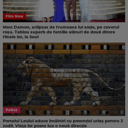
Film Now
Matt Damon, eclipsat de frumoasa lui soție, pe covorul
roșu. Tablou superb de familie alături de două dintre
fiicele lor, la Seul
PeRoz
Portalul Leului aduce întâlniri cu potențial uriaș pentru 3
zodii. Viața lor poate lua o nouă direcție