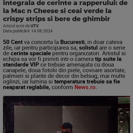
integrala de cerinte a rapperului: de
la Mac n Cheese si ceai verde la
crispy strips si bere de ghimbir
Articol scris de
UTV
Data publicării:
14.08.2024
50 Cent
va concerta la
Bucuresti
, in doar cateva
zile, iar pentru participarea sa,
solistul
are o serie
de
cerinte speciale
pentru organizatori. Artistul si
echipa sa vor fi primiti intr-o camera
tip suite la
standarde VIP
ce trebuie amenajata cu doua
canapele, doua fotolii din piele, covoare asortate,
palmieri si plante de decor din belsug, mai multe
oglinzi, iar lumina si
temperatura trebuie sa fie
neaparat reglabile,
conform
News.ro.