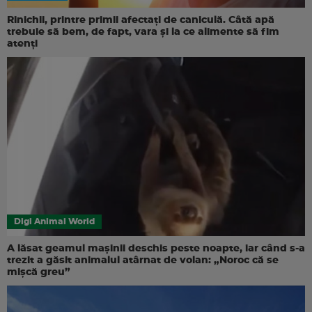
Rinichii, printre primii afectați de caniculă. Câtă apă
trebuie să bem, de fapt, vara și la ce alimente să fim
atenți
Digi Animal World
A lăsat geamul mașinii deschis peste noapte, iar când s-a
trezit a găsit animalul atârnat de volan: „Noroc că se
mișcă greu”