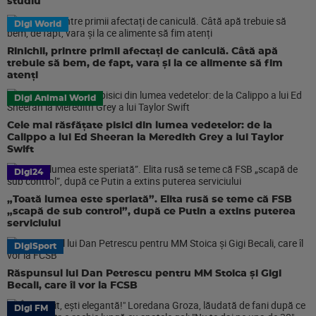
studiu
Digi World
Rinichii, printre primii afectați de caniculă. Câtă apă
trebuie să bem, de fapt, vara și la ce alimente să fim
atenți
Digi Animal World
Cele mai răsfățate pisici din lumea vedetelor: de la
Calippo a lui Ed Sheeran la Meredith Grey a lui Taylor
Swift
Digi24
„Toată lumea este speriată”. Elita rusă se teme că FSB
„scapă de sub control”, după ce Putin a extins puterea
serviciului
DigiSport
Răspunsul lui Dan Petrescu pentru MM Stoica și Gigi
Becali, care îl vor la FCSB
Digi FM