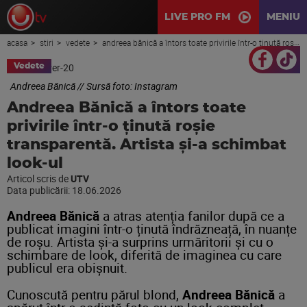
LIVE PRO FM
MENIU
acasa
stiri
vedete
andreea bănică a întors toate privirile într-o ținută roșie transparentă. artista și-a schimbat look-ul
Vedete
Andreea Bănică // Sursă foto: Instagram
Andreea Bănică a întors toate
privirile într-o ținută roșie
transparentă. Artista și-a schimbat
look-ul
Articol scris de
UTV
Data publicării:
18.06.2026
Andreea Bănică
a atras atenția fanilor după ce a
publicat imagini într-o ținută îndrăzneață, în nuanțe
de roșu. Artista și-a surprins urmăritorii și cu o
schimbare de look, diferită de imaginea cu care
publicul era obișnuit.
Cunoscută pentru părul blond,
Andreea Bănică
a