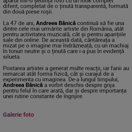
apărut într-o ședință foto cu un look complet
diferit, completat de o ținută transparentă, formată
din două piese roșii.
La 47 de ani,
Andreea Bănică
continuă să fie una
dintre cele mai urmărite artiste din România, atât
pentru activitatea muzicală, cât și pentru aparițiile
sale din online. De această dată, cântăreața a
mizat pe o imagine mai îndrăzneață, cu un machiaj
în tonuri neutre și o ținută care i-a pus în evidență
silueta.
Postarea artistei a generat multe reacții, iar fanii au
remarcat atât forma fizică, cât și curajul de a
experimenta cu imaginea. De-a lungul timpului,
Andreea Bănică
a vorbit deschis despre grija
pentru felul în care arată, dar și despre importanța
unei rutine constante de îngrijire.
Galerie foto