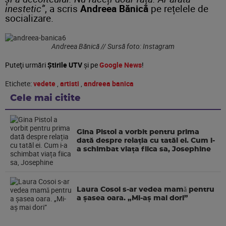
inestetic”
, a scris
Andreea Bănică
pe rețelele de
socializare.
Andreea Bănică // Sursă foto: Instagram
Puteţi urmări
Știrile UTV
şi pe
Google News
!
Etichete:
vedete
,
artisti
,
andreea banica
Cele mai citite
Gina Pistol a vorbit pentru prima
dată despre relația cu tatăl ei. Cum i-
a schimbat viața fiica sa, Josephine
Laura Cosoi s-ar vedea mamǎ pentru
a şasea oara. „Mi-aș mai dori”