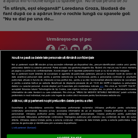
"În sfârșit, ești elegantă!" Loredana Groza, lăudată de
fani după ce a apărut într-o rochie lungă cu spatele gol:
"Nu te dai pe una de...
Urmărește-ne și pe:
Nouă ne pasă ca datele tale personale să rămână confidențiale
Noi și partenerii noștri
30
stocăm și/sau accesăm informații pe dispozitivul dvs., precum identificatorii cookie unici pentru
prelucrarea datelor cu caracter personal. Puteți accepta sau gestiona alegerile dvs. făcând clic mai jos sau în orice moment,
Copyright © 2026 / DIGI ROMANIA S.A.
pe pagina cu politica de confidențialitate. Aceste alegeri vor fi raportate partenerilor noștri și nu vă vor afecta navigarea.
Arhiva
Comunicate de presă
Politica de confidentialitate
Termeni
Noi si partenerii nostri (retelele de socializare si agentiile de publicitate partenere, precum si furnizorii nostri de servicii de
date analitice) prelucram date pentru a permite website-ului sa functioneze, pentru a personaliza continutul si anunturile
si conditii
Gestionați preferințele
|
Contact/Info
Codul etic
publicitare afisate in functie de interesele si/sau profilul dvs., pentru a va oferi functionalitati aferente retelelor de socializare
si pentru a analiza traficul pe website. Beneficiati de drepturile prevazute de art. 15-22 din GDPR in legatura cu prelucrarea
datelor cu caracter personal. Aceste drepturi pot fi exercitate prin modalitatea indicata
aici
. Prin click pe “ACCEPT TOATE”,
acceptati folosirea tuturor Tehnologiilor de tip Cookie, care implica inclusiv acceptul dvs. cu privire la stocarea/accesarea
informatiilor de catre Vendor-ii cu care colaboram. Prin click pe “VREAU SA MODIFIC SETARILE INDIVIDUAL” puteti schimba
preferintele in mod individual, mai putin cele legate de cookie strict necesare pentru functionarea website-ului.
Atât noi, cât și partenerii noștri prelucrăm datele pentru a oferi:
Dezvoltarea și îmbunătățirea serviciilor. Măsurarea performanței reclamelor. Utilizarea profilurilor pentru selectarea
conținutului personalizat. Stocarea și/sau accesarea informațiilor de pe un dispozitiv. Crearea profilurilor de conținut
personalizat. Utilizarea profilurilor pentru selectarea publicității personalizate. Crearea profilurilor pentru publicitate
personalizată. Măsurarea performanței conținutului. Înțelegerea publicului prin statistici sau combinații de date din surse
diferite. Utilizarea datelor limitate pentru a selecta conținutul. Utilizarea de date limitate pentru a selecta publicitatea. Date
precise de geolocație și identificarea prin scanarea dispozitivului.
Listă parteneri (furnizori)