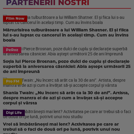
PARTENERII NOSTRI
Film Now
Mărturisirea tulburătoare a lui William Shatner. El și fiica
lui s-au luptat cu cancerul în același timp. Cum au învins
boala
PeRoz
Soția lui Pierce Brosnan, poze dulci de cuplu și declarație
superbă la aniversarea căsniciei: Abia aștept următorii 25
de ani împreună
Pro FM
Shania Twain: „Nu încerc să arăt ca la 30 de ani”. Artista,
despre mantra ei de azi și cum a învățat să-și accepte
corpul și vârsta
Digi Life
Vrei să îmbătrânești mai lent? Activitatea pe care ar
trebui să o faci de două ori pe lună, potrivit unui nou