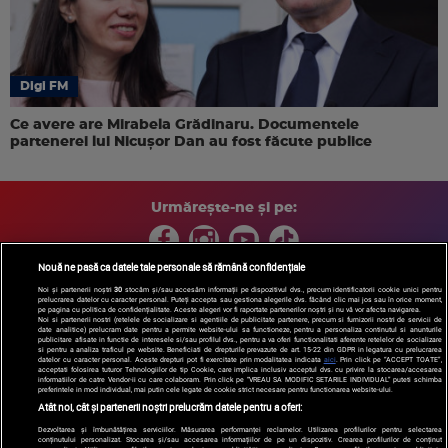
Digi FM
Ce avere are Mirabela Grădinaru. Documentele
partenerei lui Nicușor Dan au fost făcute publice
Urmărește-ne și pe:
Nouă ne pasă ca datele tale personale să rămână confidențiale
Noi și partenerii noștri
30
stocăm și/sau accesăm informații pe dispozitivul dvs., precum identificatorii cookie unici pentru
prelucrarea datelor cu caracter personal. Puteți accepta sau gestiona alegerile dvs. făcând clic mai jos sau în orice moment,
Copyright © 2026 / DIGI ROMANIA S.A.
pe pagina cu politica de confidențialitate. Aceste alegeri vor fi raportate partenerilor noștri și nu vă vor afecta navigarea.
Arhiva
Comunicate de presă
Politica de confidentialitate
Termeni
Noi si partenerii nostri (retelele de socializare si agentiile de publicitate partenere, precum si furnizorii nostri de servicii de
date analitice) prelucram date pentru a permite website-ului sa functioneze, pentru a personaliza continutul si anunturile
si conditii
Gestionați preferințele
|
Contact/Info
Codul etic
publicitare afisate in functie de interesele si/sau profilul dvs., pentru a va oferi functionalitati aferente retelelor de socializare
si pentru a analiza traficul pe website. Beneficiati de drepturile prevazute de art. 15-22 din GDPR in legatura cu prelucrarea
datelor cu caracter personal. Aceste drepturi pot fi exercitate prin modalitatea indicata
aici
. Prin click pe “ACCEPT TOATE”,
acceptati folosirea tuturor Tehnologiilor de tip Cookie, care implica inclusiv acceptul dvs. cu privire la stocarea/accesarea
informatiilor de catre Vendor-ii cu care colaboram. Prin click pe “VREAU SA MODIFIC SETARILE INDIVIDUAL” puteti schimba
preferintele in mod individual, mai putin cele legate de cookie strict necesare pentru functionarea website-ului.
Atât noi, cât și partenerii noștri prelucrăm datele pentru a oferi:
Dezvoltarea și îmbunătățirea serviciilor. Măsurarea performanței reclamelor. Utilizarea profilurilor pentru selectarea
conținutului personalizat. Stocarea și/sau accesarea informațiilor de pe un dispozitiv. Crearea profilurilor de conținut