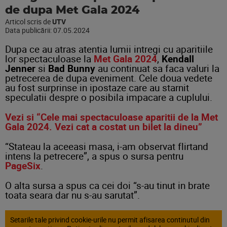
de dupa Met Gala 2024
Articol scris de
UTV
Data publicării:
07.05.2024
Dupa ce au atras atentia lumii intregi cu aparitiile
lor spectaculoase la
Met Gala 2024
,
Kendall
Jenner
si
Bad
Bunny
au continuat sa faca valuri la
petrecerea de dupa eveniment. Cele doua vedete
au fost surprinse in ipostaze care au starnit
speculatii despre o posibila impacare a cuplului.
Vezi si “Cele mai spectaculoase aparitii de la Met
Gala 2024. Vezi cat a costat un bilet la dineu”
“Stateau la aceeasi masa, i-am observat flirtand
intens la petrecere”, a spus o sursa pentru
PageSix
.
O alta sursa a spus ca cei doi “s-au tinut in brate
toata seara dar nu s-au sarutat”.
Setarile tale privind cookie-urile nu permit afisarea continutul din