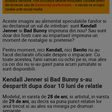
aceasta sectiune. Poti actualiza setarile modulelor coookie direct
din browser sau de
Gestionați preferințele
– e nevoie sa accepti
cookie-urile social media
Aceste imagini au alimentat speculatiile fanilor si
au declansat un val de intrebari: sunt
Kendall
Jenner
si
Bad
Bunny
impreuna din nou? Sau sunt
doar doi fosti care au impartasit impreuna un
moment de nostalgie si prietenie?
Pentru moment, nici
Kendall,
nici
Benito
nu au
facut declaratii oficiale despre o impacare. Cu
toate acestea, fanii raman cu ochii pe ei, mai ales
ca cei doi nu si-au gasit pana acum jumatate si
sunt disponibili.
Kendall Jenner si Bad Bunny s-au
despartit dupa doar 10 luni de relatie
Modelul, in varsta de
28 de ani
, si artistul, in varsta
de
29 de ani
, au decis sa puna punct relatiei lor
anul trecut si au ales sa mearga pe drumuri
separate.