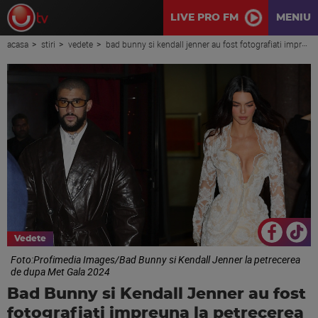
LIVE PRO FM
MENIU
acasa
stiri
vedete
bad bunny si kendall jenner au fost fotografiati impreuna la petrecerea de dupa met gala 2024
Vedete
Foto:Profimedia Images/Bad Bunny si Kendall Jenner la petrecerea
de dupa Met Gala 2024
Bad Bunny si Kendall Jenner au fost
fotografiati impreuna la petrecerea