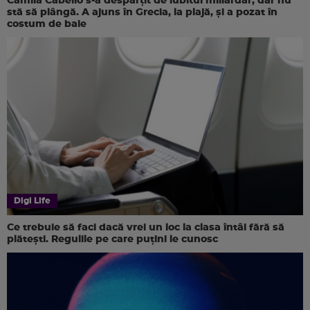
Camila Cabello s-a despărțit de iubitul miliardar, dar nu
stă să plângă. A ajuns în Grecia, la plajă, și a pozat în
costum de baie
Digi Life
Ce trebuie să faci dacă vrei un loc la clasa întâi fără să
plătești. Regulile pe care puțini le cunosc