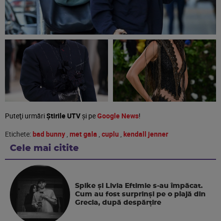
Puteţi urmări
Știrile UTV
şi pe
Google News
!
Etichete:
bad bunny
,
met gala
,
cuplu
,
kendall jenner
Cele mai citite
Spike și Livia Eftimie s-au împăcat.
Cum au fost surprinși pe o plajă din
Grecia, după despărțire