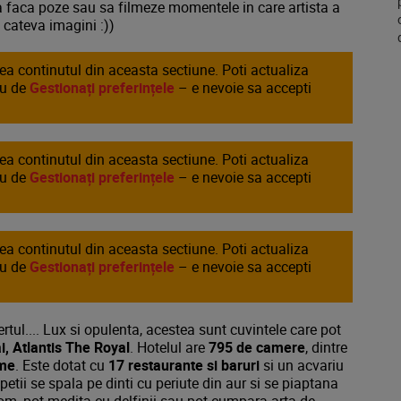
e sa faca poze sau sa filmeze momentele in care artista a
 cateva imagini :))
area continutul din aceasta sectiune. Poti actualiza
au de
Gestionați preferințele
– e nevoie sa accepti
area continutul din aceasta sectiune. Poti actualiza
au de
Gestionați preferințele
– e nevoie sa accepti
area continutul din aceasta sectiune. Poti actualiza
au de
Gestionați preferințele
– e nevoie sa accepti
ertul.... Lux si opulenta, acestea sunt cuvintele care pot
i, Atlantis The Royal
. Hotelul are
795 de camere
, dintre
ime
. Este dotat cu
17 restaurante si baruri
si un acvariu
petii se spala pe dinti cu periute din aur si se piaptana