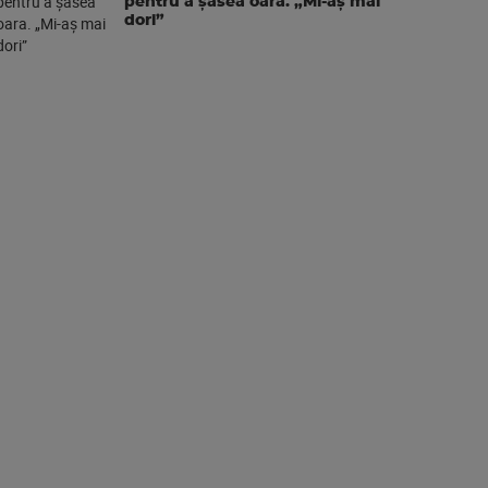
pentru a şasea oara. „Mi-aș mai
dori”