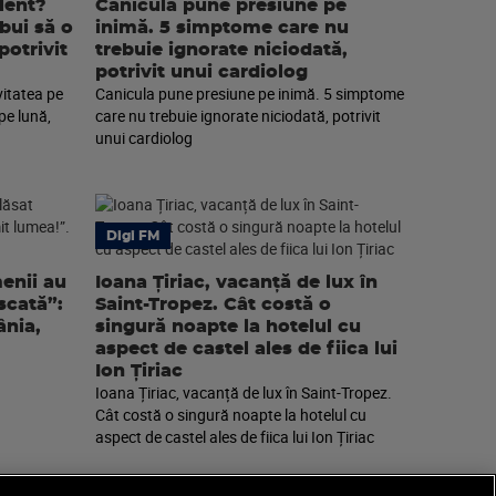
lent?
Canicula pune presiune pe
ebui să o
inimă. 5 simptome care nu
potrivit
trebuie ignorate niciodată,
potrivit unui cardiolog
vitatea pe
Canicula pune presiune pe inimă. 5 simptome
pe lună,
care nu trebuie ignorate niciodată, potrivit
unui cardiolog
Digi FM
enii au
Ioana Țiriac, vacanță de lux în
scată”:
Saint-Tropez. Cât costă o
nia,
singură noapte la hotelul cu
aspect de castel ales de fiica lui
Ion Țiriac
Ioana Țiriac, vacanță de lux în Saint-Tropez.
Cât costă o singură noapte la hotelul cu
aspect de castel ales de fiica lui Ion Țiriac