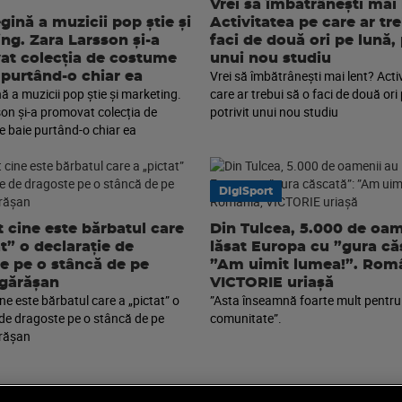
Vrei să îmbătrânești mai 
gină a muzicii pop știe și
Activitatea pe care ar tr
ng. Zara Larsson și-a
faci de două ori pe lună, 
t colecția de costume
unui nou studiu
Vrei să îmbătrânești mai lent? Acti
 purtând-o chiar ea
ă a muzicii pop știe și marketing.
care ar trebui să o faci de două ori 
on și-a promovat colecția de
potrivit unui nou studiu
 baie purtând-o chiar ea
DigiSport
t cine este bărbatul care
Din Tulcea, 5.000 de oam
at” o declarație de
lăsat Europa cu ”gura că
e pe o stâncă de pe
”Am uimit lumea!”. Româ
gărășan
VICTORIE uriașă
ine este bărbatul care a „pictat” o
”Asta înseamnă foarte mult pentru
 de dragoste pe o stâncă de pe
comunitate”.
rășan