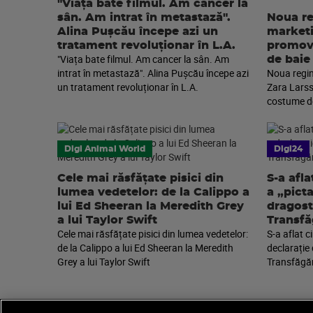
"Viața bate filmul. Am cancer la
sân. Am intrat în metastază".
Noua re
Alina Pușcău începe azi un
marketi
tratament revoluționar în L.A.
promova
"Viața bate filmul. Am cancer la sân. Am
de baie
intrat în metastază". Alina Pușcău începe azi
Noua regin
un tratament revoluționar în L.A.
Zara Larss
costume de
Digi Animal World
Digi24
Cele mai răsfățate pisici din
S-a afla
lumea vedetelor: de la Calippo a
a „pict
lui Ed Sheeran la Meredith Grey
dragost
a lui Taylor Swift
Transfă
Cele mai răsfățate pisici din lumea vedetelor:
S-a aflat c
de la Calippo a lui Ed Sheeran la Meredith
declarație
Grey a lui Taylor Swift
Transfăgă