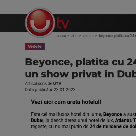
acasa
stiri
vedete
beyonce, platita cu 24 
Vedete
Beyonce, platita cu 2
un show privat in Du
Articol scris de
UTV
Data publicării:
23.01.2023
Vezi aici cum arata hotelul!
Este cel mai luxos hotel din lume,
Beyonce
a sust
Dubai
, la deschiderea unui hotel de lux,
Atlantis 
regeste, cu nu mai putin de
24 de milioane de dol