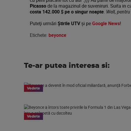
cu perii placate tot cu aur :))) Au parte de major
Picasso
de la magazinul de suveniruri. Suita in c
costa 142.000 $ pe o singur noapte
.
Well, pentru
Puteţi urmări
Știrile UTV
şi pe
Google News
!
Etichete:
beyonce
Te-ar putea interesa si:
Vedete
Vedete