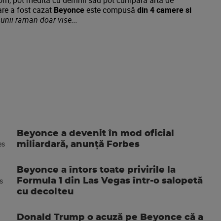
dom, pot medita cu delfinii sau pot cumpara arta de
are a fost cazat
Beyonce
este compusă
din 4 camere si
 unii raman doar vise...
Beyonce a devenit în mod oficial
miliardară, anunţă Forbes
Beyonce a întors toate privirile la
Formula 1 din Las Vegas într-o salopetă
cu decolteu
Donald Trump o acuză pe Beyonce că a