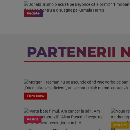
Vedete
PARTENERII 
Film Now
PeRoz
Pro FM