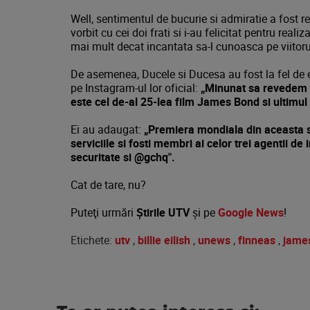
Well, sentimentul de bucurie si admiratie a fost
vorbit cu cei doi frati si i-au felicitat pentru realiz
mai mult decat incantata sa-l cunoasca pe viitorul
De asemenea, Ducele si Ducesa au fost la fel de e
pe Instagram-ul lor oficial:
„Minunat sa revedem a
este cel de-al 25-lea film James Bond si ultimul a
Ei au adaugat:
„Premiera mondiala din aceasta se
serviciile si fosti membri ai celor trei agentii de 
securitate si @gchq".
Cat de tare, nu?
Puteţi urmări
Știrile UTV
şi pe
Google News
!
Etichete:
utv
,
billie eilish
,
unews
,
finneas
,
jame