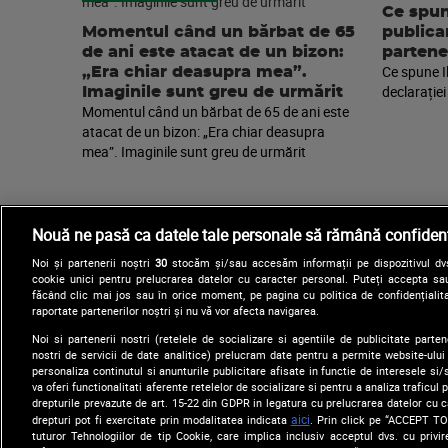
Ce spun
Momentul când un bărbat de 65
publica
de ani este atacat de un bizon:
partene
Ce spune I
„Era chiar deasupra mea”.
declarației
Imaginile sunt greu de urmărit
Momentul când un bărbat de 65 de ani este
atacat de un bizon: „Era chiar deasupra
mea”. Imaginile sunt greu de urmărit
Nouă ne pasă ca datele tale personale să rămână confidenț
Noi și partenerii noștri
30
stocăm și/sau accesăm informații pe dispozitivul dvs.
cookie unici pentru prelucrarea datelor cu caracter personal. Puteți accepta sau
făcând clic mai jos sau în orice moment, pe pagina cu politica de confidențialita
raportate partenerilor noștri și nu vă vor afecta navigarea.
Noi si partenerii nostri (retelele de socializare si agentiile de publicitate parten
nostri de servicii de date analitice) prelucram date pentru a permite website-ului
Arhiva
Comunicate de presă
personaliza continutul si anunturile publicitare afisate in functie de interesele si/s
va oferi functionalitati aferente retelelor de socializare si pentru a analiza traficul
drepturile prevazute de art. 15-22 din GDPR in legatura cu prelucrarea datelor cu 
aici
drepturi pot fi exercitate prin modalitatea indicata
. Prin click pe “ACCEPT TO
tuturor Tehnologiilor de tip Cookie, care implica inclusiv acceptul dvs. cu priv