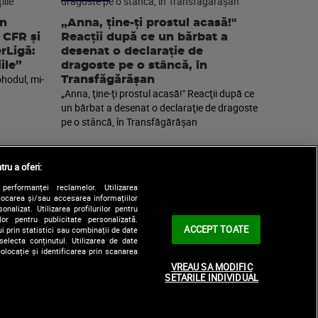
an
„Anna, ţine-ţi prostul acasă!"
 CFR și
Reacţii după ce un bărbat a
erLigă:
desenat o declaraţie de
ile”
dragoste pe o stâncă, în
ohodul, mi-
Transfăgărăşan
„Anna, ţine-ţi prostul acasă!" Reacţii după ce
un bărbat a desenat o declaraţie de dragoste
pe o stâncă, în Transfăgărăşan
tru a oferi:
performanței reclamelor. Utilizarea
Stocarea și/sau accesarea informațiilor
onalizat. Utilizarea profilurilor pentru
ilor pentru publicitate personalizată.
ACCEPT TOATE
i prin statistici sau combinații de date
selecta conținutul. Utilizarea de date
olocație și identificarea prin scanarea
|
le
Contact/Info
Codul etic
VREAU SA MODIFIC
SETARILE INDIVIDUAL