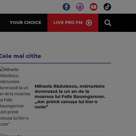
LIVE PRO FM
YOUR CHOICE
Cele mai citite
Mihaela Rădulescu, mărturisire
dureroasă la un an de la
moartea lui Felix Baumgartner.
„Am primit cenușa lui într-o
cutie”