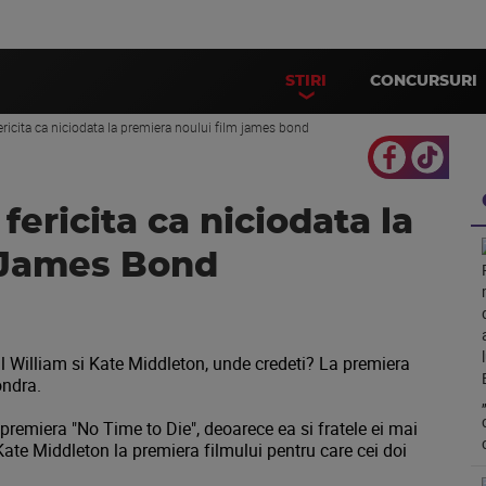
STIRI
CONCURSURI
 fericita ca niciodata la premiera noului film james bond
 fericita ca niciodata la
 James Bond
tul William si Kate Middleton, unde credeti? La premiera
ondra.
 premiera "No Time to Die", deoarece ea si fratele ei mai
 Kate Middleton la premiera filmului pentru care cei doi