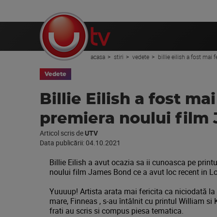
acasa
stiri
vedete
billie eilish a fost mai
Vedete
Billie Eilish a fost mai
premiera noului film
Articol scris de
UTV
Data publicării:
04.10.2021
Billie Eilish a avut ocazia sa ii cunoasca pe prin
noului film James Bond ce a avut loc recent in L
Yuuuup! Artista arata mai fericita ca niciodată la
mare, Finneas , s-au întâlnit cu printul William si
frati au scris si compus piesa tematica.