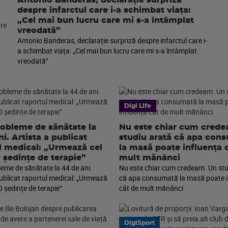
Antonio Banderas, declarație surpriză
despre infarctul care i-a schimbat viața:
„Cel mai bun lucru care mi s-a întâmplat
vreodată”
Antonio Banderas, declarație surpriză despre infarctul care i-
a schimbat viața: „Cel mai bun lucru care mi s-a întâmplat
vreodată”
Digi Life
robleme de sănătate la
Nu este chiar cum cred
i. Artista a publicat
studiu arată că apa con
l medical: „Urmează cel
la masă poate influența 
0 ședințe de terapie”
mult mănânci
leme de sănătate la 44 de ani.
Nu este chiar cum credeam. Un stu
publicat raportul medical: „Urmează
că apa consumată la masă poate i
0 ședințe de terapie”
cât de mult mănânci
DigiSport