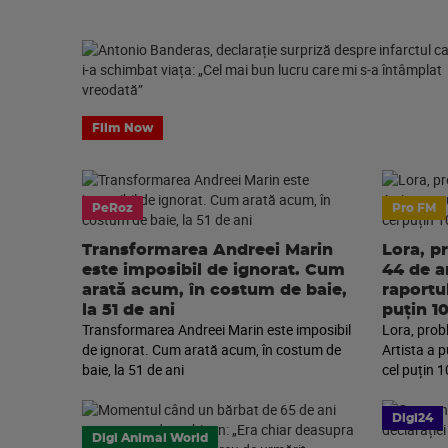
Film Now
PeRoz
Pro FM
Transformarea Andreei Marin
Lora, p
este imposibil de ignorat. Cum
44 de an
arată acum, în costum de baie,
raportu
la 51 de ani
puțin 1
Transformarea Andreei Marin este imposibil
Lora, prob
de ignorat. Cum arată acum, în costum de
Artista a 
baie, la 51 de ani
cel puțin 1
Digi24
Digi Animal World