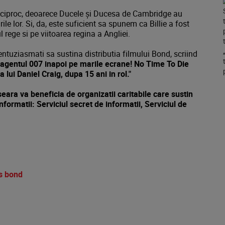
 reciproc, deoarece Ducele și Ducesa de Cambridge au
arile lor. Si, da, este suficient sa spunem ca Billie a fost
 rege si pe viitoarea regina a Angliei.
ntuziasmati sa sustina distributia filmului Bond, scriind
gentul 007 inapoi pe marile ecrane! No Time To Die
 lui Daniel Craig, dupa 15 ani in rol."
ara va beneficia de organizatii caritabile care sustin
informatii: Serviciul secret de informatii, Serviciul de
s bond