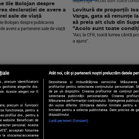
e Ilie Bolojan despre
rea declarației de avere a
Lovitură de proporții: Io
rei sale de viață
Varga, gata să renunțe la
lie Bolojan despre publicarea
să preia alt club din Sup
 de avere a partenerei sale de viață
”Acolo sunt toate condiți
”Aici, la CFR, toată lumea cântă pr
a ajuns”.
iale
Atât noi, cât și partenerii noștri prelucrăm datele pen
, precum identificatorii
Dezvoltarea și îmbunătățirea serviciilor. Măsurarea 
Urmărește-ne și pe:
 gestiona alegerile dvs.
profilurilor pentru selectarea conținutului personalizat. 
de pe un dispozitiv. Crearea profilurilor de conținut pers
te. Aceste alegeri vor fi
selectarea publicității personalizate. Crearea profilur
Măsurarea performanței conținutului. Înțelegerea publiculu
ere, precum si furnizorii
din surse diferite. Utilizarea datelor limitate pentru a 
Copyright © 2026 / DIGI ROMANIA S.A.
limitate pentru a selecta publicitatea. Date precise de ge
 sa functioneze, pentru a
Politica de confidentialitate
Termeni si conditii
Gestionați preferințe
dispozitivului.
au profilul dvs., pentru a
 pe website. Beneficiati de
Listă parteneri (furnizori)
caracter personal. Aceste
ATE”, acceptati folosirea
ire la stocarea/accesarea