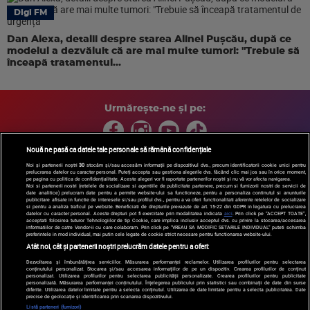
Digi FM
Dan Alexa, detalii despre starea Alinei Pușcău, după ce
modelul a dezvăluit că are mai multe tumori: "Trebuie să
înceapă tratamentul...
Urmărește-ne și pe:
Nouă ne pasă ca datele tale personale să rămână confidențiale
Noi și partenerii noștri
30
stocăm și/sau accesăm informații pe dispozitivul dvs., precum identificatorii cookie unici pentru
prelucrarea datelor cu caracter personal. Puteți accepta sau gestiona alegerile dvs. făcând clic mai jos sau în orice moment,
Copyright © 2026 / DIGI ROMANIA S.A.
pe pagina cu politica de confidențialitate. Aceste alegeri vor fi raportate partenerilor noștri și nu vă vor afecta navigarea.
Arhiva
Comunicate de presă
Politica de confidentialitate
Termeni
Noi si partenerii nostri (retelele de socializare si agentiile de publicitate partenere, precum si furnizorii nostri de servicii de
date analitice) prelucram date pentru a permite website-ului sa functioneze, pentru a personaliza continutul si anunturile
si conditii
Gestionați preferințele
|
Contact/Info
Codul etic
publicitare afisate in functie de interesele si/sau profilul dvs., pentru a va oferi functionalitati aferente retelelor de socializare
si pentru a analiza traficul pe website. Beneficiati de drepturile prevazute de art. 15-22 din GDPR in legatura cu prelucrarea
datelor cu caracter personal. Aceste drepturi pot fi exercitate prin modalitatea indicata
aici
. Prin click pe “ACCEPT TOATE”,
acceptati folosirea tuturor Tehnologiilor de tip Cookie, care implica inclusiv acceptul dvs. cu privire la stocarea/accesarea
informatiilor de catre Vendor-ii cu care colaboram. Prin click pe “VREAU SA MODIFIC SETARILE INDIVIDUAL” puteti schimba
preferintele in mod individual, mai putin cele legate de cookie strict necesare pentru functionarea website-ului.
Atât noi, cât și partenerii noștri prelucrăm datele pentru a oferi:
Dezvoltarea și îmbunătățirea serviciilor. Măsurarea performanței reclamelor. Utilizarea profilurilor pentru selectarea
conținutului personalizat. Stocarea și/sau accesarea informațiilor de pe un dispozitiv. Crearea profilurilor de conținut
personalizat. Utilizarea profilurilor pentru selectarea publicității personalizate. Crearea profilurilor pentru publicitate
personalizată. Măsurarea performanței conținutului. Înțelegerea publicului prin statistici sau combinații de date din surse
diferite. Utilizarea datelor limitate pentru a selecta conținutul. Utilizarea de date limitate pentru a selecta publicitatea. Date
precise de geolocație și identificarea prin scanarea dispozitivului.
Listă parteneri (furnizori)