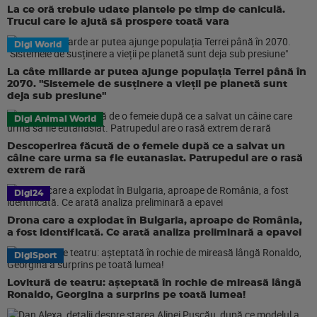
La ce oră trebuie udate plantele pe timp de caniculă.
Trucul care le ajută să prospere toată vara
Digi World
La câte miliarde ar putea ajunge populația Terrei până în
2070. "Sistemele de susținere a vieții pe planetă sunt
deja sub presiune"
Digi Animal World
Descoperirea făcută de o femeie după ce a salvat un
câine care urma sa fie eutanasiat. Patrupedul are o rasă
extrem de rară
Digi24
Drona care a explodat în Bulgaria, aproape de România,
a fost identificată. Ce arată analiza preliminară a epavei
DigiSport
Lovitură de teatru: așteptată în rochie de mireasă lângă
Ronaldo, Georgina a surprins pe toată lumea!