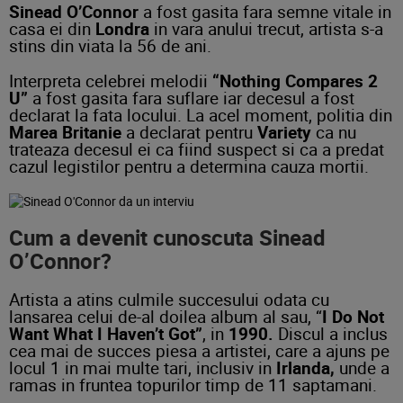
Sinead O’Connor
a fost gasita fara semne vitale in
casa ei din
Londra
in vara anului trecut, artista s-a
stins din viata la 56 de ani.
Interpreta celebrei melodii
“Nothing Compares
2
U”
a fost gasita fara suflare iar decesul a fost
declarat la fata locului. La acel moment, politia din
Marea Britanie
a declarat pentru
Variety
ca nu
trateaza decesul ei ca fiind suspect si ca a predat
cazul legistilor pentru a determina cauza mortii.
Cum a devenit cunoscuta Sinead
O’Connor?
Artista a atins culmile succesului odata cu
lansarea celui de-al doilea album al sau, “
I Do Not
Want What I Haven’t Got”
, in
1990.
Discul a inclus
cea mai de succes piesa a artistei, care a ajuns pe
locul 1 in mai multe tari, inclusiv in
Irlanda,
unde a
ramas in fruntea topurilor timp de 11 saptamani.