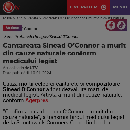
LIVE PRO FM
MENIU
acasa
stiri
vedete
cantareata sinead o’connor a murit din cauze naturale conform medicului legist
Vedete
Foto: Profimedia Images/Sinead O'Connor
Cantareata Sinead O’Connor a murit
din cauze naturale conform
medicului legist
Articol scris de
UTV
Data publicării:
10.01.2024
Cauza mortii celebrei cantarete si compozitoare
Sinead O’Connor
a fost dezvaluita marti de
medicul legist. Artista a murit din cauze naturale,
conform
Agerpres
.
“Confirmam ca doamna O’Connor a murit din
cauze naturale”, a transmis biroul medicului legist
de la Soouthwark Coroners Court din Londra.