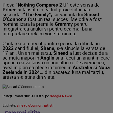
Piesa
“Nothing Compares 2 U”
este scrisa de
Prince
si lansata in cadrul proiectului sau
secundar
“The Family”,
iar varianta lui
Sinead
O’Connor
a fost un real succes. Melodia a fost
nominalizata la premiile
Grammy
pentru
inregistrarea anului si pentru cea mai buna
interpretare rock cu voce feminina.
Cantareata a trecut printr-o perioada dificila in
2022
cand fiul ei,
Shane,
s-a sinucis la varsta de
17 ani. Un an mai tarzu,
Sinead
a luat decizia de a
se muta inapoi in
Anglia
si a facut un anunt in care
spunea ca va lansa un nou album. De asemenea,
avea in plan sa plece in turneu in
Australia
si
Noua
Zeelanda
in
2024…
din pacate,o luna mai tarziu,
artista s-a stins din viata.
Puteţi urmări
Știrile UTV
şi pe
Google News
!
Etichete:
sinead o'connor
,
artisti
Cele mai citite