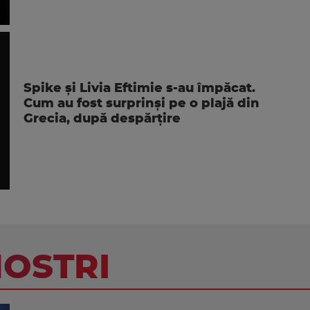
Spike și Livia Eftimie s-au împăcat.
Cum au fost surprinși pe o plajă din
Grecia, după despărțire
NOSTRI