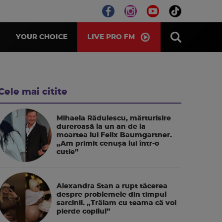
LIVE PRO FM
YOUR CHOICE
Cele mai citite
Mihaela Rădulescu, mărturisire
dureroasă la un an de la
moartea lui Felix Baumgartner.
„Am primit cenușa lui într-o
cutie”
Alexandra Stan a rupt tăcerea
despre problemele din timpul
sarcinii. „Trăiam cu teama că voi
pierde copilul”