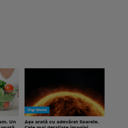
Digi World
eam. Un
Așa arată cu adevărat Soarele.
sumată
Cele mai detaliate imagini