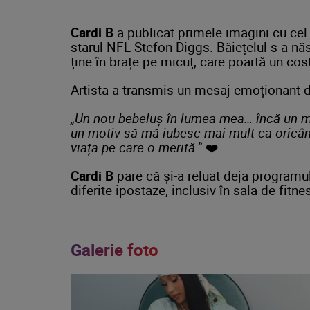
Cardi B
a publicat primele imagini cu cel d
starul NFL Stefon Diggs. Băiețelul s-a n
ține în brațe pe micuț, care poartă un cos
Artista a transmis un mesaj emoționant de
„Un nou bebeluș în lumea mea… încă un mo
un motiv să mă iubesc mai mult ca oricând
viața pe care o merită.” ❤️
Cardi B
pare că și-a reluat deja programul
diferite ipostaze, inclusiv în sala de fitne
Galerie foto