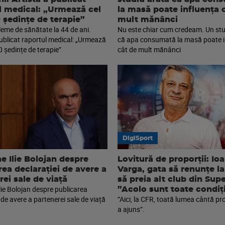
l medical: „Urmează cel
la masă poate influența 
0 ședințe de terapie”
mult mănânci
leme de sănătate la 44 de ani.
Nu este chiar cum credeam. Un stu
publicat raportul medical: „Urmează
că apa consumată la masă poate i
0 ședințe de terapie”
cât de mult mănânci
DigiSport
e Ilie Bolojan despre
Lovitură de proporții: Io
rea declarației de avere a
Varga, gata să renunțe la
rei sale de viață
să preia alt club din Sup
lie Bolojan despre publicarea
”Acolo sunt toate condiți
 de avere a partenerei sale de viață
”Aici, la CFR, toată lumea cântă pr
a ajuns”.