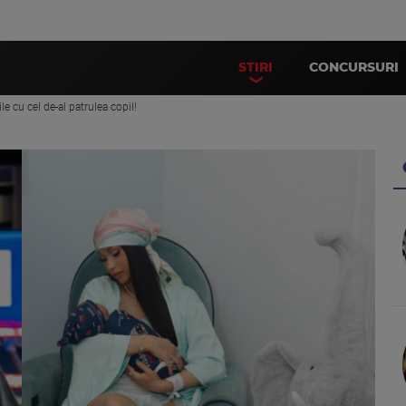
STIRI
CONCURSURI
ile cu cel de-al patrulea copil!