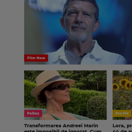
Film Now
PeRoz
Pro FM
Transformarea Andreei Marin
Lora, p
este imposibil de ignorat. Cum
44 de an