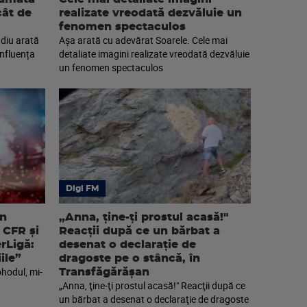
cât de
realizate vreodată dezvăluie un
fenomen spectaculos
diu arată
Așa arată cu adevărat Soarele. Cele mai
nfluența
detaliate imagini realizate vreodată dezvăluie
un fenomen spectaculos
Digi FM
an
„Anna, ţine-ţi prostul acasă!"
 CFR și
Reacţii după ce un bărbat a
erLigă:
desenat o declaraţie de
ile”
dragoste pe o stâncă, în
ohodul, mi-
Transfăgărăşan
„Anna, ţine-ţi prostul acasă!" Reacţii după ce
un bărbat a desenat o declaraţie de dragoste