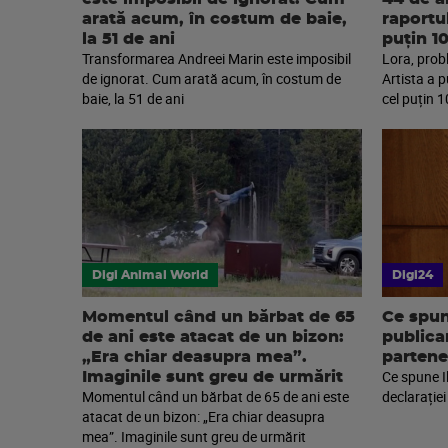
arată acum, în costum de baie,
raportu
la 51 de ani
puțin 1
Transformarea Andreei Marin este imposibil
Lora, prob
de ignorat. Cum arată acum, în costum de
Artista a 
baie, la 51 de ani
cel puțin 1
Digi Animal World
Digi24
Momentul când un bărbat de 65
Ce spun
de ani este atacat de un bizon:
publica
„Era chiar deasupra mea”.
partene
Ce spune I
Imaginile sunt greu de urmărit
Momentul când un bărbat de 65 de ani este
declarației
atacat de un bizon: „Era chiar deasupra
mea”. Imaginile sunt greu de urmărit