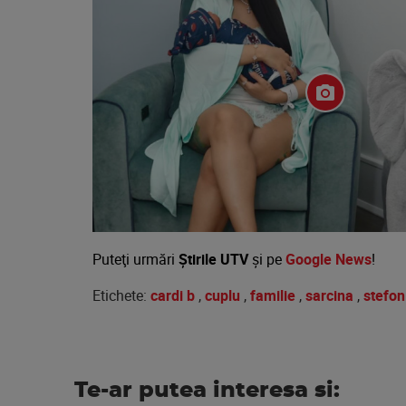
Puteţi urmări
Știrile UTV
şi pe
Google News
!
Etichete:
cardi b
,
cuplu
,
familie
,
sarcina
,
stefon
Te-ar putea interesa si: