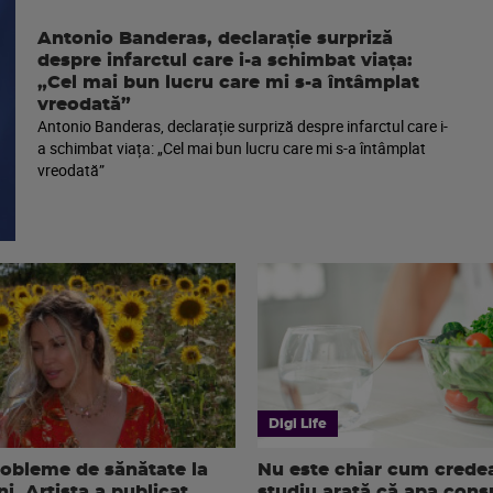
Antonio Banderas, declarație surpriză
despre infarctul care i-a schimbat viața:
„Cel mai bun lucru care mi s-a întâmplat
vreodată”
Antonio Banderas, declarație surpriză despre infarctul care i-
a schimbat viața: „Cel mai bun lucru care mi s-a întâmplat
vreodată”
Digi Life
robleme de sănătate la
Nu este chiar cum cred
i. Artista a publicat
studiu arată că apa con