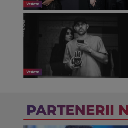
Vedete
Vedete
PARTENERII 