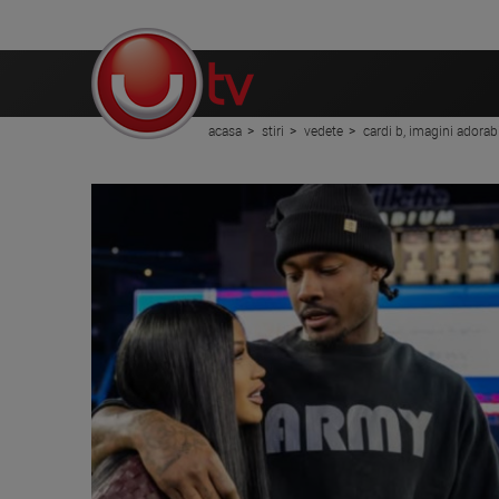
acasa
stiri
vedete
cardi b, imagini adorab