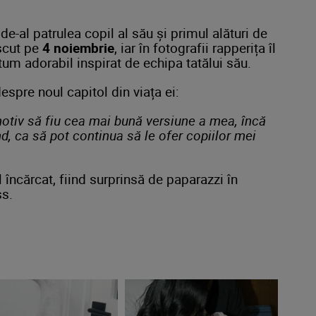
e-al patrulea copil al său și primul alături de
ăscut pe
4 noiembrie
, iar în fotografii rapperița îl
tum adorabil inspirat de echipa tatălui său.
spre noul capitol din viața ei:
tiv să fiu cea mai bună versiune a mea, încă
, ca să pot continua să le ofer copiilor mei
 încărcat, fiind surprinsă de paparazzi în
ss.