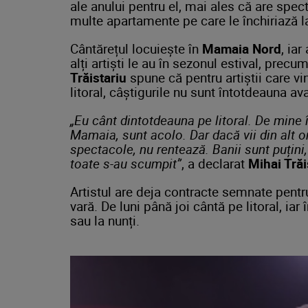
ale anului pentru el, mai ales că are spec
multe apartamente pe care le închiriază l
Cântărețul locuiește în
Mamaia Nord
, iar
alți artiști le au în sezonul estival, pre
Trăistariu
spune că pentru artiștii care vi
litoral, câștigurile nu sunt întotdeauna av
„Eu cânt dintotdeauna pe litoral. De mine î
Mamaia, sunt acolo. Dar dacă vii din alt 
spectacole, nu rentează. Banii sunt puțini
toate s-au scumpit”
, a declarat
Mihai Trăi
Artistul are deja contracte semnate pentru 
vară. De luni până joi cântă pe litoral, iar
sau la nunți.