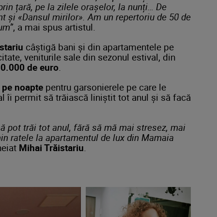
rin țară, pe la zilele orașelor, la nunți… De
ânt și «Dansul mirilor». Am un repertoriu de 50 de
bum”
, a mai spus artistul.
stariu
câștigă bani și din apartamentele pe
citate, veniturile sale din sezonul estival, din
0.000 de euro
.
i pe noapte
pentru garsonierele pe care le
l îi permit să trăiască liniștit tot anul și să facă
ă pot trăi tot anul, fără să mă mai stresez, mai
min ratele la apartamentul de lux din Mamaia
heiat
Mihai Trăistariu
.