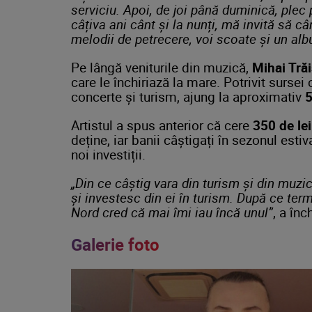
serviciu. Apoi, de joi până duminică, plec p
câțiva ani cânt și la nunți, mă invită să c
melodii de petrecere, voi scoate și un al
Pe lângă veniturile din muzică,
Mihai Trăi
care le închiriază la mare. Potrivit sursei 
concerte și turism, ajung la aproximativ
5
Artistul a spus anterior că cere
350 de le
deține, iar banii câștigați în sezonul estiva
noi investiții.
„Din ce câștig vara din turism și din muzic
și investesc din ei în turism. După ce ter
Nord cred că mai îmi iau încă unul”
, a înc
Galerie foto