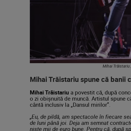
Mihai Trăistariu
Mihai Trăistariu spune că banii c
Mihai Trăistariu
a povestit că, după conce
o zi obișnuită de muncă. Artistul spune că
cântă inclusiv la „Dansul mirilor”.
„Eu, de pildă, am spectacole în fiecare sear
de luni până joi. Deja am semnat contract
niște mii de euro bune. Pentru că, după s