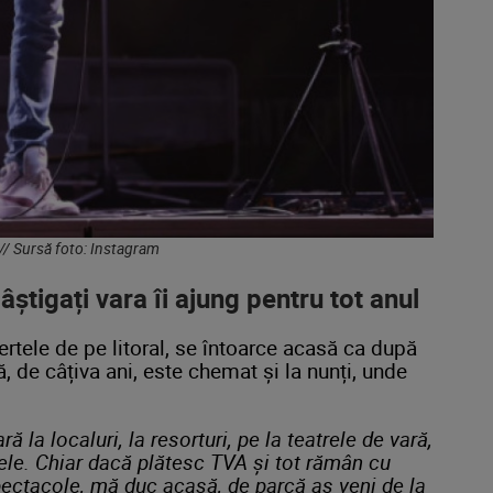
 // Sursă foto: Instagram
âștigați vara îi ajung pentru tot anul
rtele de pe litoral, se întoarce acasă ca după
, de câțiva ani, este chemat și la nunți, unde
ă la localuri, la resorturi, pe la teatrele de vară,
ele. Chiar dacă plătesc TVA și tot rămân cu
pectacole, mă duc acasă, de parcă aș veni de la