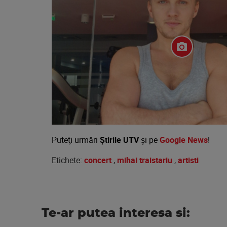
Puteţi urmări
Știrile UTV
şi pe
Google News
!
Etichete:
concert
,
mihai traistariu
,
artisti
Te-ar putea interesa si: