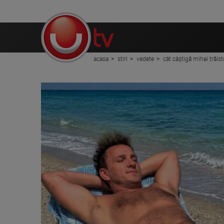
acasa
stiri
vedete
cât câștigă mihai trăist