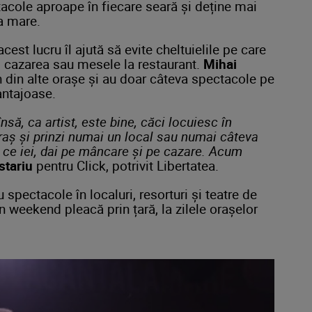
tacole aproape în fiecare seară și deține mai
a mare.
 acest lucru îl ajută să evite cheltuielile pe care
cum cazarea sau mesele la restaurant.
Mihai
n din alte orașe și au doar câteva spectacole pe
antajoase.
nsă, ca artist, este bine, căci locuiesc în
oraș și prinzi numai un local sau numai câteva
, ce iei, dai pe mâncare și pe cazare. Acum
stariu
pentru Click, potrivit Libertatea.
spectacole în localuri, resorturi și teatre de
 în weekend pleacă prin țară, la zilele orașelor