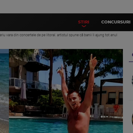
STIRI
CONCURSURI
ariu vara din concertele de pe litoral. artistul spune că banii îi ajung tot anul