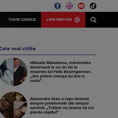
LIVE PRO FM
YOUR CHOICE
Cele mai citite
Mihaela Rădulescu, mărturisire
dureroasă la un an de la
moartea lui Felix Baumgartner.
„Am primit cenușa lui într-o
cutie”
Alexandra Stan a rupt tăcerea
despre problemele din timpul
sarcinii. „Trăiam cu teama că voi
pierde copilul”