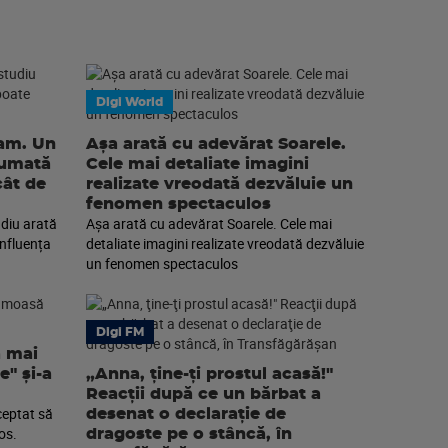
Digi World
eam. Un
Așa arată cu adevărat Soarele.
sumată
Cele mai detaliate imagini
cât de
realizate vreodată dezvăluie un
fenomen spectaculos
diu arată
Așa arată cu adevărat Soarele. Cele mai
nfluența
detaliate imagini realizate vreodată dezvăluie
un fenomen spectaculos
Digi FM
a mai
e" și-a
„Anna, ţine-ţi prostul acasă!"
Reacţii după ce un bărbat a
ceptat să
desenat o declaraţie de
os.
dragoste pe o stâncă, în