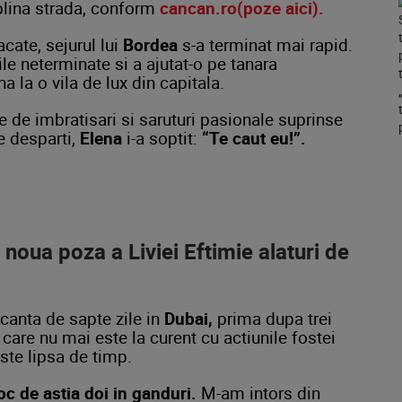
 plina strada, conform
cancan.ro(poze aici).
acate, sejurul lui
Bordea
s-a terminat mai rapid.
ile neterminate si a ajutat-o pe tanara
a la o vila de lux din capitala.
te de imbratisari si saruturi pasionale suprinse
se desparti,
Elena
i-a soptit:
“Te caut eu!”.
oua poza a Liviei Eftimie alaturi de
acanta de sapte zile in
Dubai,
prima dupa trei
 care nu mai este la curent cu actiunile fostei
este lipsa de timp.
c de astia doi in ganduri.
M-am intors din