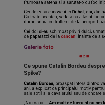
frumoasa satena si a sarutat-o cu foc in
Cei doi s-au cunoscut in
Dubai,
dar, din p
Cu toate acestea, vedeta nu a lasat lucrur
domnisoara cu trollerul de la aeroport pan
Cei doi si-au schimbat priviri dulci, urma
de paparazzi de la
cancan
. Inainte de a 
Galerie foto
Ce spune Catalin Bordea despre n
Spike?
Catalin Bordea,
proaspat intors dintr-o v
ani, a explicat ca principalul motiv pentru
sale sotii si a cavalerului sau de onoare 
„Nu ma uit…
Am mult de lucru si nu am lo