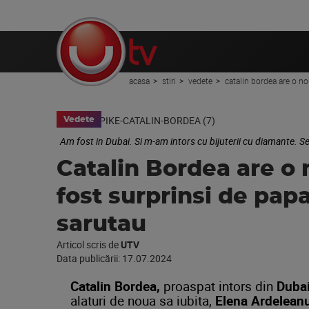
acasa
stiri
vedete
catalin bordea are o no
Vedete
Am fost in Dubai. Si m-am intors cu bijuterii cu diamante. 
Catalin Bordea are o n
fost surprinsi de papa
sarutau
Articol scris de
UTV
Data publicării:
17.07.2024
Catalin Bordea,
proaspat intors din
Dubai
alaturi de noua sa iubita,
Elena Ardelean