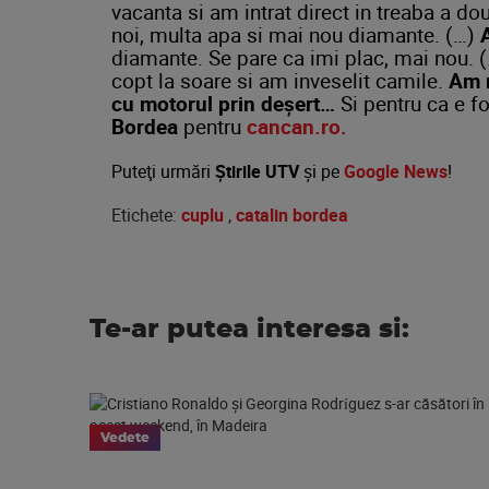
vacanta si am intrat direct in treaba a doua
noi, multa apa si mai nou diamante. (…)
diamante. Se pare ca imi plac, mai nou. 
copt la soare si am inveselit camile.
Am m
cu motorul prin deșert…
Si pentru ca e fo
Bordea
pentru
cancan.ro.
Puteţi urmări
Știrile UTV
şi pe
Google News
!
Etichete:
cuplu
,
catalin bordea
Te-ar putea interesa si:
Vedete