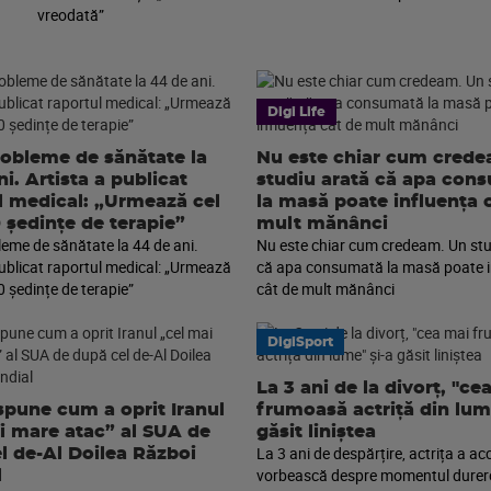
vreodată”
Digi Life
robleme de sănătate la
Nu este chiar cum cred
i. Artista a publicat
studiu arată că apa con
l medical: „Urmează cel
la masă poate influența 
0 ședințe de terapie”
mult mănânci
leme de sănătate la 44 de ani.
Nu este chiar cum credeam. Un stu
publicat raportul medical: „Urmează
că apa consumată la masă poate i
0 ședințe de terapie”
cât de mult mănânci
DigiSport
La 3 ani de la divorț, "ce
pune cum a oprit Iranul
frumoasă actriță din lum
i mare atac” al SUA de
găsit liniștea
La 3 ani de despărțire, actrița a ac
l de-Al Doilea Război
vorbească despre momentul durer
l