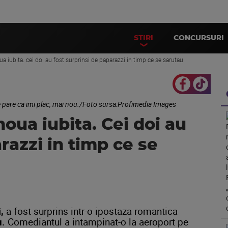
STIRI
CONCURSURI
ua iubita. cei doi au fost surprinsi de paparazzi in timp ce se sarutau
Se pare ca imi plac, mai nou./Foto sursa:Profimedia Images
oua iubita. Cei doi au
razzi in timp ce se
,
a fost surprins intr-o ipostaza romantica
u.
Comediantul a intampinat-o la aeroport pe