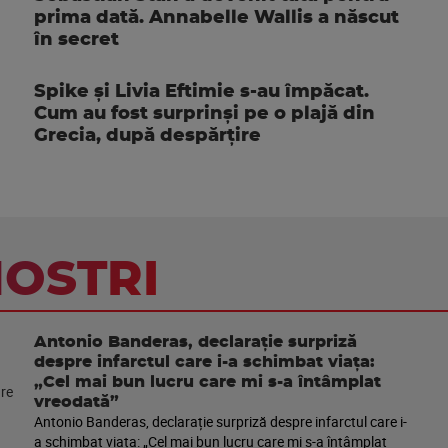
prima dată. Annabelle Wallis a născut
în secret
Spike și Livia Eftimie s-au împăcat.
Cum au fost surprinși pe o plajă din
Grecia, după despărțire
NOSTRI
Antonio Banderas, declarație surpriză
despre infarctul care i-a schimbat viața:
„Cel mai bun lucru care mi s-a întâmplat
vreodată”
Antonio Banderas, declarație surpriză despre infarctul care i-
a schimbat viața: „Cel mai bun lucru care mi s-a întâmplat