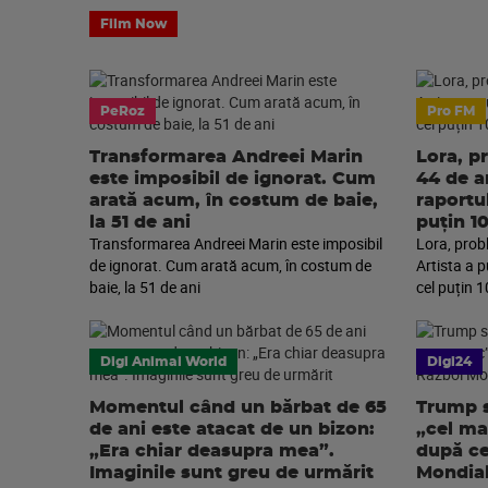
Film Now
PeRoz
Pro FM
Transformarea Andreei Marin
Lora, p
este imposibil de ignorat. Cum
44 de an
arată acum, în costum de baie,
raportu
la 51 de ani
puțin 1
Transformarea Andreei Marin este imposibil
Lora, prob
de ignorat. Cum arată acum, în costum de
Artista a 
baie, la 51 de ani
cel puțin 1
Digi Animal World
Digi24
Momentul când un bărbat de 65
Trump s
de ani este atacat de un bizon:
„cel ma
„Era chiar deasupra mea”.
după ce
Imaginile sunt greu de urmărit
Mondia