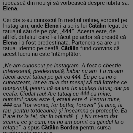
iubească din nou și să vorbească despre iubita sa,
Elena.
Cei doi s-au cunoscut în mediul online, vorbind pe
Instagram, unde
Elena
i-a scris lui
Cătălin
legat de
tatuajul său de pe gât,
„444”.
Acesta este, de
altfel, detaliul care l-a făcut pe actor să creadă că
Elena
i-a fost predestinată. Partenera sa are un
tatuaj identic pe ceafă,
Cătălin
fiind convins că
acest lucru nu este întâmplător.
„Ne-am cunoscut pe Instagram. A fost o chestie
interesantă, predestinată, habar nu am. Eu mi-am
făcut acest tatuaj pe gât cu 444. Eu pe ea nu o
cunoșteam, iar ea mi-a dat mesaj să mă întrebe ce
reprezintă, pentru că ea are fix același tatuaj, dar pe
ceafă. Ciudat rău! Are tatuaj cu 444 ca mine,
numărul casei este 4, etajul este 4. Pentru mine,
444 era ”for worse, for better, forever” (la bine, la
rău, pentru totdeauna) și înseamnă și protecție. Ea
îl are fix la fel, dar în oglindă. (…) Nu mi-am dat
seama ce și cum, noi nu am pornit cu gândul la o
relație”
, a spus
Cătălin Bordea
pentru sursa
menționata mai sus.