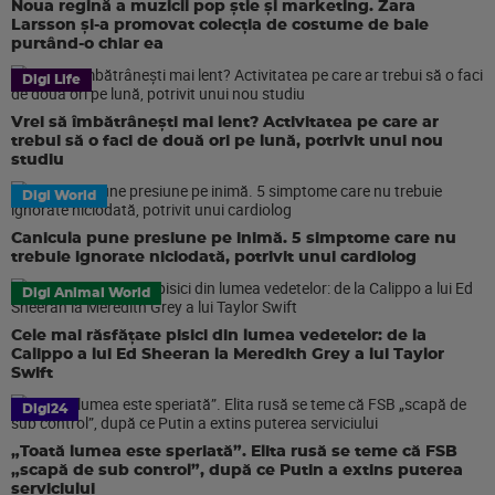
Noua regină a muzicii pop știe și marketing. Zara
Larsson și-a promovat colecția de costume de baie
purtând-o chiar ea
Digi Life
Vrei să îmbătrânești mai lent? Activitatea pe care ar
trebui să o faci de două ori pe lună, potrivit unui nou
studiu
Digi World
Canicula pune presiune pe inimă. 5 simptome care nu
trebuie ignorate niciodată, potrivit unui cardiolog
Digi Animal World
Cele mai răsfățate pisici din lumea vedetelor: de la
Calippo a lui Ed Sheeran la Meredith Grey a lui Taylor
Swift
Digi24
„Toată lumea este speriată”. Elita rusă se teme că FSB
„scapă de sub control”, după ce Putin a extins puterea
serviciului