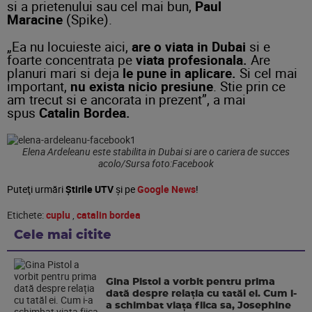
si a prietenului sau cel mai bun,
Paul
Maracine
(Spike).
„Ea nu locuieste aici,
are o viata in Dubai
si e
foarte concentrata pe
viata profesionala.
Are
planuri mari si deja
le pune in aplicare.
Si cel mai
important,
nu exista nicio presiune
. Stie prin ce
am trecut si e ancorata in prezent”, a mai
spus
Catalin Bordea.
Elena Ardeleanu este stabilita in Dubai si are o cariera de succes
acolo/Sursa foto:Facebook
Puteţi urmări
Știrile UTV
şi pe
Google News
!
Etichete:
cuplu
,
catalin bordea
Cele mai citite
Gina Pistol a vorbit pentru prima
dată despre relația cu tatăl ei. Cum i-
a schimbat viața fiica sa, Josephine