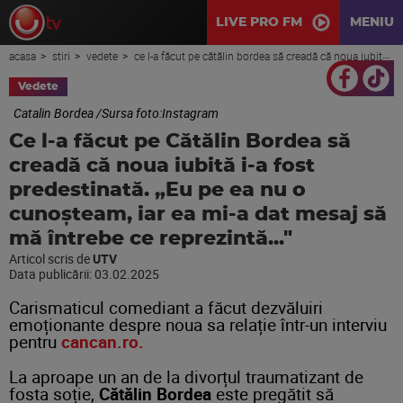
LIVE PRO FM
MENIU
acasa
stiri
vedete
ce l-a făcut pe cătălin bordea să creadă că noua iubită i-a fost predestinată. „eu pe ea nu o cunoșteam, iar ea mi-a dat mesaj să mă întrebe ce reprezintă..."
Vedete
Catalin Bordea /Sursa foto:Instagram
Ce l-a făcut pe Cătălin Bordea să
creadă că noua iubită i-a fost
predestinată. „Eu pe ea nu o
cunoșteam, iar ea mi-a dat mesaj să
mă întrebe ce reprezintă..."
Articol scris de
UTV
Data publicării:
03.02.2025
Carismaticul comediant a făcut dezvăluiri
emoționante despre noua sa relație într-un interviu
pentru
cancan.ro.
La aproape un an de la divorțul traumatizant de
fosta soție,
Cătălin Bordea
este pregătit să