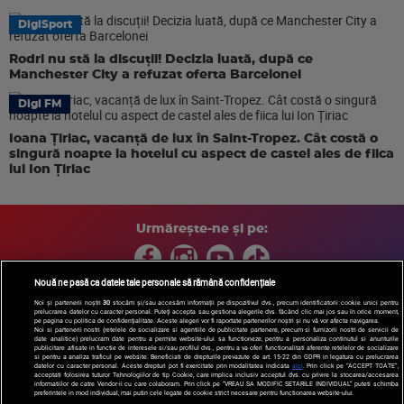
DigiSport
Rodri nu stă la discuții! Decizia luată, după ce
Manchester City a refuzat oferta Barcelonei
Digi FM
Ioana Țiriac, vacanță de lux în Saint-Tropez. Cât costă o
singură noapte la hotelul cu aspect de castel ales de fiica
lui Ion Țiriac
Urmărește-ne și pe:
Nouă ne pasă ca datele tale personale să rămână confidențiale
Noi și partenerii noștri
30
stocăm și/sau accesăm informații pe dispozitivul dvs., precum identificatorii cookie unici pentru
prelucrarea datelor cu caracter personal. Puteți accepta sau gestiona alegerile dvs. făcând clic mai jos sau în orice moment,
Copyright © 2026 / DIGI ROMANIA S.A.
pe pagina cu politica de confidențialitate. Aceste alegeri vor fi raportate partenerilor noștri și nu vă vor afecta navigarea.
Arhiva
Comunicate de presă
Politica de confidentialitate
Termeni
Noi si partenerii nostri (retelele de socializare si agentiile de publicitate partenere, precum si furnizorii nostri de servicii de
date analitice) prelucram date pentru a permite website-ului sa functioneze, pentru a personaliza continutul si anunturile
si conditii
Gestionați preferințele
|
Contact/Info
Codul etic
publicitare afisate in functie de interesele si/sau profilul dvs., pentru a va oferi functionalitati aferente retelelor de socializare
si pentru a analiza traficul pe website. Beneficiati de drepturile prevazute de art. 15-22 din GDPR in legatura cu prelucrarea
datelor cu caracter personal. Aceste drepturi pot fi exercitate prin modalitatea indicata
aici
. Prin click pe “ACCEPT TOATE”,
acceptati folosirea tuturor Tehnologiilor de tip Cookie, care implica inclusiv acceptul dvs. cu privire la stocarea/accesarea
informatiilor de catre Vendor-ii cu care colaboram. Prin click pe “VREAU SA MODIFIC SETARILE INDIVIDUAL” puteti schimba
preferintele in mod individual, mai putin cele legate de cookie strict necesare pentru functionarea website-ului.