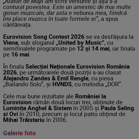
„Alături de Majii am scris versurile și așa s-a
conturat povestea. Este un amestec de mai multe
genuri muzicale, dar asta e nebunia mea, fiindcă
îmi place muzica în toate formele ei”
, a spus
cântăreața.
Eurovision Song Contest 2026
se va desfășura la
Viena
, sub sloganul
„United by Music”
, cu
semifinalele programate pe
12 și 14 mai
, iar finala
pe
16 mai
.
În finala
Selecției Naționale Eurovision România
2026
, pe următoarele două poziții s-au clasat
Alejandro Zandes & Emil Rengle
, cu piesa
„Bailando Solo”, și
HVNDS
, cu melodia „DOR”.
Cele mai bune rezultate ale
României la
Eurovision
rămân două locuri trei, obținute de
Luminița Anghel & Sistem
în 2005 și
Paula Seling
și Ovi
în 2010, precum și locul patru obținut de
Mihai Trăistariu
în 2006.
Galerie foto