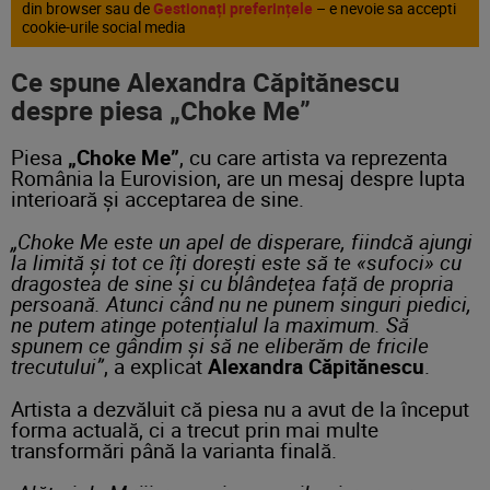
din browser sau de
Gestionați preferințele
– e nevoie sa accepti
cookie-urile social media
Ce spune
Alexandra Căpitănescu
despre piesa „Choke Me”
Piesa
„Choke Me”
, cu care artista va reprezenta
România la Eurovision, are un mesaj despre lupta
interioară și acceptarea de sine.
„Choke Me este un apel de disperare, fiindcă ajungi
la limită și tot ce îți dorești este să te «sufoci» cu
dragostea de sine și cu blândețea față de propria
persoană. Atunci când nu ne punem singuri piedici,
ne putem atinge potențialul la maximum. Să
spunem ce gândim și să ne eliberăm de fricile
trecutului”
, a explicat
Alexandra Căpitănescu
.
Artista a dezvăluit că piesa nu a avut de la început
forma actuală, ci a trecut prin mai multe
transformări până la varianta finală.