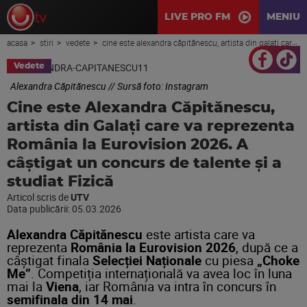
LIVE PRO FM
MENIU
acasa
stiri
vedete
cine este alexandra căpitănescu, artista din galați care va reprezenta românia la eurovision 2026. a câștigat un concurs de talente și a studiat fizică
Vedete
Alexandra Căpitănescu // Sursă foto: Instagram
Cine este Alexandra Căpitănescu,
artista din Galați care va reprezenta
România la Eurovision 2026. A
câștigat un concurs de talente și a
studiat Fizică
Articol scris de
UTV
Data publicării:
05.03.2026
Alexandra Căpitănescu
este artista care va
reprezenta
România la Eurovision 2026
, după ce a
câștigat finala
Selecției Naționale
cu piesa
„Choke
Me”
. Competiția internațională va avea loc în luna
mai la
Viena
, iar România va intra în concurs în
semifinala din 14 mai
.