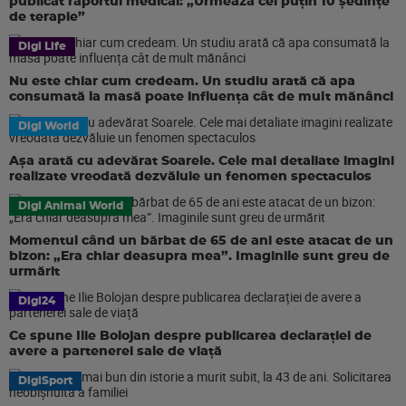
publicat raportul medical: „Urmează cel puțin 10 ședințe
de terapie”
Digi Life
Nu este chiar cum credeam. Un studiu arată că apa
consumată la masă poate influența cât de mult mănânci
Digi World
Așa arată cu adevărat Soarele. Cele mai detaliate imagini
realizate vreodată dezvăluie un fenomen spectaculos
Digi Animal World
Momentul când un bărbat de 65 de ani este atacat de un
bizon: „Era chiar deasupra mea”. Imaginile sunt greu de
urmărit
Digi24
Ce spune Ilie Bolojan despre publicarea declarației de
avere a partenerei sale de viață
DigiSport