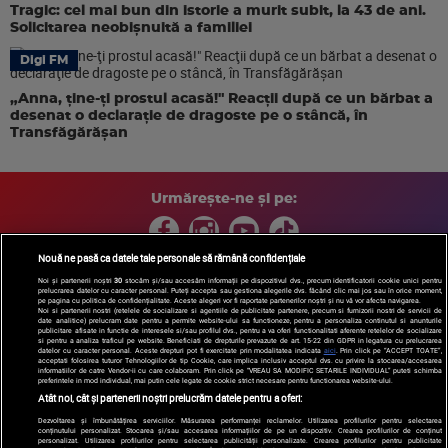
Tragic: cel mai bun din istorie a murit subit, la 43 de ani.
Solicitarea neobișnuită a familiei
Digi FM
„Anna, ţine-ţi prostul acasă!" Reacţii după ce un bărbat a
desenat o declaraţie de dragoste pe o stâncă, în
Transfăgărăşan
Urmărește-ne și pe:
Nouă ne pasă ca datele tale personale să rămână confidențiale
Noi și partenerii noștri
30
stocăm și/sau accesăm informații pe dispozitivul dvs., precum identificatorii cookie unici pentru
prelucrarea datelor cu caracter personal. Puteți accepta sau gestiona alegerile dvs. făcând clic mai jos sau în orice moment,
Copyright © 2026 / DIGI ROMANIA S.A.
pe pagina cu politica de confidențialitate. Aceste alegeri vor fi raportate partenerilor noștri și nu vă vor afecta navigarea.
Arhiva
Comunicate de presă
Politica de confidentialitate
Termeni
Noi si partenerii nostri (retelele de socializare si agentiile de publicitate partenere, precum si furnizorii nostri de servicii de
date analitice) prelucram date pentru a permite website-ului sa functioneze, pentru a personaliza continutul si anunturile
si conditii
Gestionați preferințele
|
Contact/Info
Codul etic
publicitare afisate in functie de interesele si/sau profilul dvs., pentru a va oferi functionalitati aferente retelelor de socializare
si pentru a analiza traficul pe website. Beneficiati de drepturile prevazute de art. 15-22 din GDPR in legatura cu prelucrarea
datelor cu caracter personal. Aceste drepturi pot fi exercitate prin modalitatea indicata
aici
. Prin click pe “ACCEPT TOATE”,
acceptati folosirea tuturor Tehnologiilor de tip Cookie, care implica inclusiv acceptul dvs. cu privire la stocarea/accesarea
informatiilor de catre Vendor-ii cu care colaboram. Prin click pe “VREAU SA MODIFIC SETARILE INDIVIDUAL” puteti schimba
preferintele in mod individual, mai putin cele legate de cookie strict necesare pentru functionarea website-ului.
Atât noi, cât și partenerii noștri prelucrăm datele pentru a oferi:
Dezvoltarea și îmbunătățirea serviciilor. Măsurarea performanței reclamelor. Utilizarea profilurilor pentru selectarea
conținutului personalizat. Stocarea și/sau accesarea informațiilor de pe un dispozitiv. Crearea profilurilor de conținut
personalizat. Utilizarea profilurilor pentru selectarea publicității personalizate. Crearea profilurilor pentru publicitate