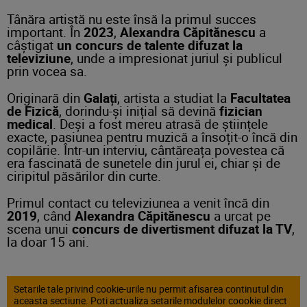
Tânăra artistă nu este însă la primul succes
important. În
2023
,
Alexandra Căpitănescu
a
câștigat
un concurs de talente difuzat la
televiziune
, unde a impresionat juriul și publicul
prin vocea sa.
Originară din
Galați
, artista a studiat la
Facultatea
de Fizică
, dorindu-și inițial să devină
fizician
medical
. Deși a fost mereu atrasă de științele
exacte, pasiunea pentru muzică a însoțit-o încă din
copilărie. Într-un interviu, cântăreața povestea că
era fascinată de sunetele din jurul ei, chiar și de
ciripitul păsărilor din curte.
Primul contact cu televiziunea a venit încă din
2019
, când
Alexandra Căpitănescu
a urcat pe
scena unui
concurs de divertisment difuzat la TV
,
la doar 15 ani.
Setarile tale privind cookie-urile nu permit afisarea continutul din
aceasta sectiune. Poti actualiza setarile modulelor coookie direct