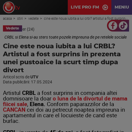
LIVE PRO FM
MENIU
acasa
stiri
vedete
cine este noua iubita a lui crbl? artistul a fost surprins in prezenta unei pustoaice la scurt timp dupa divort
Vedete
CRBL si Elena si-au sters toate pozele impreuna de pe retelele sociale
Cine este noua iubita a lui CRBL?
Artistul a fost surprins in prezenta
unei pustoaice la scurt timp dupa
divort
Articol scris de
UTV
Data publicării:
17.05.2024
Artistul
CRBL
a fost surprins in compania altei
domnisoare la doar
o luna de la divortul de mama
fiicei sale
,
Elena.
Conform paparazzilor de la
CANCAN
cei doi au petrecut noaptea impreuna in
apartamentul in care el locuieste de cand este
burlac.