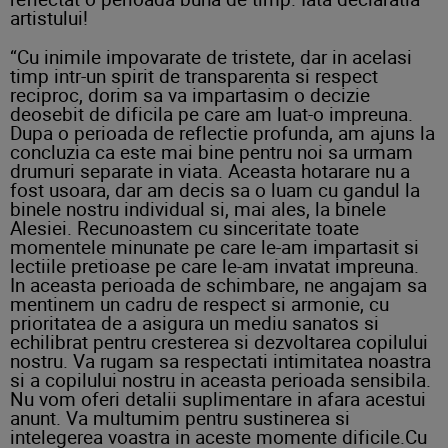
artistului!
“Cu inimile impovarate de tristete, dar in acelasi
timp intr-un spirit de transparenta si respect
reciproc, dorim sa va impartasim o decizie
deosebit de dificila pe care am luat-o impreuna.
Dupa o perioada de reflectie profunda, am ajuns la
concluzia ca este mai bine pentru noi sa urmam
drumuri separate in viata. Aceasta hotarare nu a
fost usoara, dar am decis sa o luam cu gandul la
binele nostru individual si, mai ales, la binele
Alesiei. Recunoastem cu sinceritate toate
momentele minunate pe care le-am impartasit si
lectiile pretioase pe care le-am invatat impreuna.
In aceasta perioada de schimbare, ne angajam sa
mentinem un cadru de respect si armonie, cu
prioritatea de a asigura un mediu sanatos si
echilibrat pentru cresterea si dezvoltarea copilului
nostru. Va rugam sa respectati intimitatea noastra
si a copilului nostru in aceasta perioada sensibila.
Nu vom oferi detalii suplimentare in afara acestui
anunt. Va multumim pentru sustinerea si
intelegerea voastra in aceste momente dificile.Cu