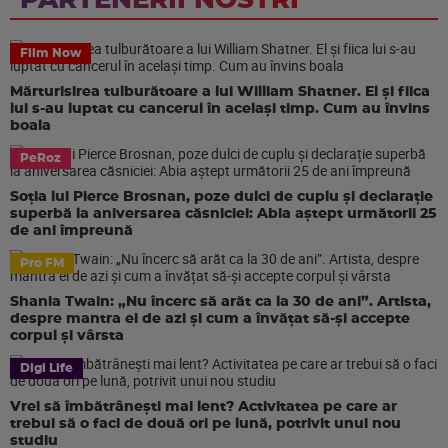
PARTENERII NOSTRI
Film Now
Mărturisirea tulburătoare a lui William Shatner. El și fiica
lui s-au luptat cu cancerul în același timp. Cum au învins
boala
PeRoz
Soția lui Pierce Brosnan, poze dulci de cuplu și declarație
superbă la aniversarea căsniciei: Abia aștept următorii 25
de ani împreună
Pro FM
Shania Twain: „Nu încerc să arăt ca la 30 de ani”. Artista,
despre mantra ei de azi și cum a învățat să-și accepte
corpul și vârsta
Digi Life
Vrei să îmbătrânești mai lent? Activitatea pe care ar
trebui să o faci de două ori pe lună, potrivit unui nou
studiu