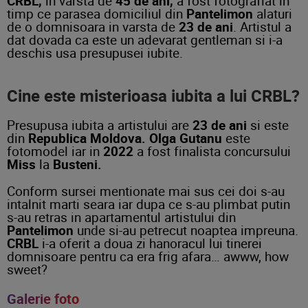
CRBL,
in varsta de
45 de ani,
a fost fotografiat in
timp ce parasea domiciliul din
Pantelimon
alaturi
de o domnisoara in varsta de
23 de ani
. Artistul a
dat dovada ca este un adevarat gent
leman si i-a
deschis usa presupusei iubite.
Cine este misterioasa iubita a lui CRBL?
Presupusa iubita a artistului are
23 de ani
si este
din
Republica Moldova. Olga Gutanu
este
fotomodel iar in
2022
a fost finalista concursului
Miss
la
Busteni.
Conform sursei mentionate mai sus cei doi s-au
intalnit marti seara iar dupa ce s-au plimbat putin
s-au retras in apartamentul artistului din
Pantelimon
unde si-au petrecut noaptea impreuna.
CRBL
i-a oferit a doua zi hanoracul lui tinerei
domnisoare pentru ca era frig afara… awww, how
sweet?
Galerie foto