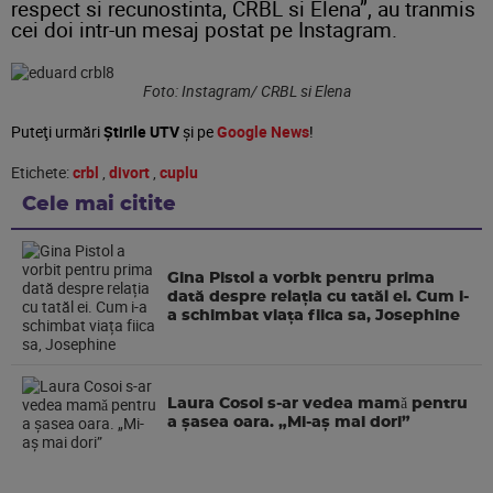
respect si recunostinta, CRBL si Elena”, au tranmis
cei doi intr-un mesaj postat pe Instagram.
Foto: Instagram/ CRBL si Elena
Puteţi urmări
Știrile UTV
şi pe
Google News
!
Etichete:
crbl
,
divort
,
cuplu
Cele mai citite
Gina Pistol a vorbit pentru prima
dată despre relația cu tatăl ei. Cum i-
a schimbat viața fiica sa, Josephine
Laura Cosoi s-ar vedea mamǎ pentru
a şasea oara. „Mi-aș mai dori”