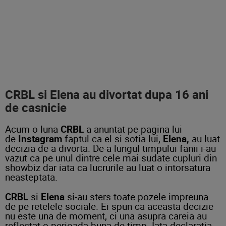
CRBL si Elena au divortat dupa 16 ani
de casnicie
Acum o luna
CRBL
a anuntat pe pagina lui
de
Instagram
faptul ca el si sotia lui,
Elena,
au luat
decizia de a divorta. De-a lungul timpului fanii i-au
vazut ca pe unul dintre cele mai sudate cupluri din
showbiz dar iata ca lucrurile au luat o intorsatura
neasteptata.
CRBL
si
Elena
si-au sters toate pozele impreuna
de pe retelele sociale. Ei spun ca aceasta decizie
nu este una de moment, ci una asupra careia au
reflectat o perioada buna de timp. Iata declaratia