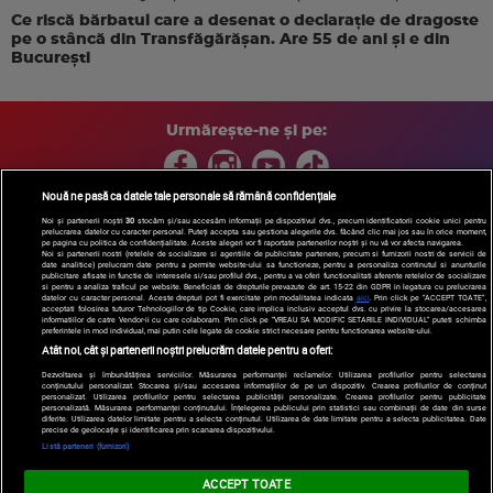
Ce riscă bărbatul care a desenat o declarație de dragoste
pe o stâncă din Transfăgărășan. Are 55 de ani și e din
București
Urmărește-ne și pe:
Nouă ne pasă ca datele tale personale să rămână confidențiale
Noi și partenerii noștri
30
stocăm și/sau accesăm informații pe dispozitivul dvs., precum identificatorii cookie unici pentru
prelucrarea datelor cu caracter personal. Puteți accepta sau gestiona alegerile dvs. făcând clic mai jos sau în orice moment,
Copyright © 2026 / DIGI ROMANIA S.A.
pe pagina cu politica de confidențialitate. Aceste alegeri vor fi raportate partenerilor noștri și nu vă vor afecta navigarea.
Arhiva
Comunicate de presă
Politica de confidentialitate
Termeni
Noi si partenerii nostri (retelele de socializare si agentiile de publicitate partenere, precum si furnizorii nostri de servicii de
date analitice) prelucram date pentru a permite website-ului sa functioneze, pentru a personaliza continutul si anunturile
si conditii
Gestionați preferințele
|
Contact/Info
Codul etic
publicitare afisate in functie de interesele si/sau profilul dvs., pentru a va oferi functionalitati aferente retelelor de socializare
si pentru a analiza traficul pe website. Beneficiati de drepturile prevazute de art. 15-22 din GDPR in legatura cu prelucrarea
datelor cu caracter personal. Aceste drepturi pot fi exercitate prin modalitatea indicata
aici
. Prin click pe “ACCEPT TOATE”,
acceptati folosirea tuturor Tehnologiilor de tip Cookie, care implica inclusiv acceptul dvs. cu privire la stocarea/accesarea
informatiilor de catre Vendor-ii cu care colaboram. Prin click pe “VREAU SA MODIFIC SETARILE INDIVIDUAL” puteti schimba
preferintele in mod individual, mai putin cele legate de cookie strict necesare pentru functionarea website-ului.
Atât noi, cât și partenerii noștri prelucrăm datele pentru a oferi:
Dezvoltarea și îmbunătățirea serviciilor. Măsurarea performanței reclamelor. Utilizarea profilurilor pentru selectarea
conținutului personalizat. Stocarea și/sau accesarea informațiilor de pe un dispozitiv. Crearea profilurilor de conținut
personalizat. Utilizarea profilurilor pentru selectarea publicității personalizate. Crearea profilurilor pentru publicitate
personalizată. Măsurarea performanței conținutului. Înțelegerea publicului prin statistici sau combinații de date din surse
diferite. Utilizarea datelor limitate pentru a selecta conținutul. Utilizarea de date limitate pentru a selecta publicitatea. Date
precise de geolocație și identificarea prin scanarea dispozitivului.
Listă parteneri (furnizori)
ACCEPT TOATE