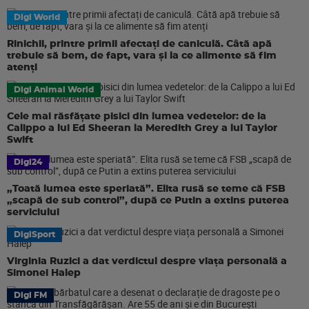
Digi World
Rinichii, printre primii afectați de caniculă. Câtă apă
trebuie să bem, de fapt, vara și la ce alimente să fim
atenți
Digi Animal World
Cele mai răsfățate pisici din lumea vedetelor: de la
Calippo a lui Ed Sheeran la Meredith Grey a lui Taylor
Swift
Digi24
„Toată lumea este speriată”. Elita rusă se teme că FSB
„scapă de sub control”, după ce Putin a extins puterea
serviciului
DigiSport
Virginia Ruzici a dat verdictul despre viața personală a
Simonei Halep
Digi FM