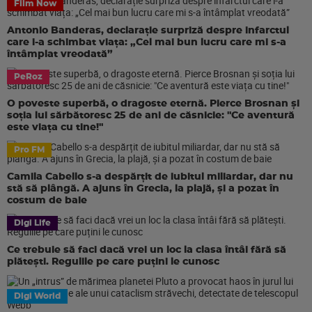
Film Now
Antonio Banderas, declarație surpriză despre infarctul
care i-a schimbat viața: „Cel mai bun lucru care mi s-a
întâmplat vreodată”
PeRoz
O poveste superbă, o dragoste eternă. Pierce Brosnan și
soția lui sărbătoresc 25 de ani de căsnicie: "Ce aventură
este viața cu tine!"
Pro FM
Camila Cabello s-a despărțit de iubitul miliardar, dar nu
stă să plângă. A ajuns în Grecia, la plajă, și a pozat în
costum de baie
Digi Life
Ce trebuie să faci dacă vrei un loc la clasa întâi fără să
plătești. Regulile pe care puțini le cunosc
Digi World