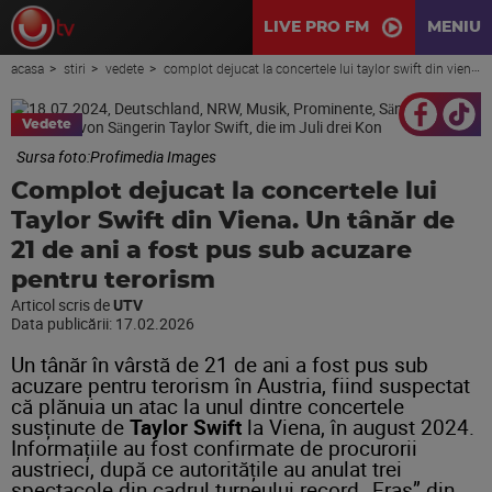
LIVE PRO FM
MENIU
acasa
stiri
vedete
complot dejucat la concertele lui taylor swift din viena. un tânăr de 21 de ani a fost pus sub acuzare pentru terorism
Vedete
Sursa foto:Profimedia Images
Complot dejucat la concertele lui
Taylor Swift din Viena. Un tânăr de
21 de ani a fost pus sub acuzare
pentru terorism
Articol scris de
UTV
Data publicării:
17.02.2026
Un tânăr în vârstă de 21 de ani a fost pus sub
acuzare pentru terorism în Austria, fiind suspectat
că plănuia un atac la unul dintre concertele
susținute de
Taylor Swift
la Viena, în august 2024.
Informațiile au fost confirmate de procurorii
austrieci, după ce autoritățile au anulat trei
spectacole din cadrul turneului record „Eras” din