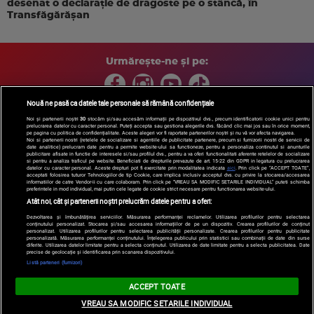
desenat o declaraţie de dragoste pe o stâncă, în
Transfăgărăşan
Urmărește-ne și pe:
Nouă ne pasă ca datele tale personale să rămână confidențiale
Noi și partenerii noștri
30
stocăm și/sau accesăm informații pe dispozitivul dvs., precum identificatorii cookie unici pentru
prelucrarea datelor cu caracter personal. Puteți accepta sau gestiona alegerile dvs. făcând clic mai jos sau în orice moment,
Copyright © 2026 / DIGI ROMANIA S.A.
pe pagina cu politica de confidențialitate. Aceste alegeri vor fi raportate partenerilor noștri și nu vă vor afecta navigarea.
Arhiva
Comunicate de presă
Politica de confidentialitate
Termeni
Noi si partenerii nostri (retelele de socializare si agentiile de publicitate partenere, precum si furnizorii nostri de servicii de
date analitice) prelucram date pentru a permite website-ului sa functioneze, pentru a personaliza continutul si anunturile
si conditii
Gestionați preferințele
|
Contact/Info
Codul etic
publicitare afisate in functie de interesele si/sau profilul dvs., pentru a va oferi functionalitati aferente retelelor de socializare
si pentru a analiza traficul pe website. Beneficiati de drepturile prevazute de art. 15-22 din GDPR in legatura cu prelucrarea
datelor cu caracter personal. Aceste drepturi pot fi exercitate prin modalitatea indicata
aici
. Prin click pe “ACCEPT TOATE”,
acceptati folosirea tuturor Tehnologiilor de tip Cookie, care implica inclusiv acceptul dvs. cu privire la stocarea/accesarea
informatiilor de catre Vendor-ii cu care colaboram. Prin click pe “VREAU SA MODIFIC SETARILE INDIVIDUAL” puteti schimba
preferintele in mod individual, mai putin cele legate de cookie strict necesare pentru functionarea website-ului.
Atât noi, cât și partenerii noștri prelucrăm datele pentru a oferi:
Dezvoltarea și îmbunătățirea serviciilor. Măsurarea performanței reclamelor. Utilizarea profilurilor pentru selectarea
conținutului personalizat. Stocarea și/sau accesarea informațiilor de pe un dispozitiv. Crearea profilurilor de conținut
personalizat. Utilizarea profilurilor pentru selectarea publicității personalizate. Crearea profilurilor pentru publicitate
personalizată. Măsurarea performanței conținutului. Înțelegerea publicului prin statistici sau combinații de date din surse
diferite. Utilizarea datelor limitate pentru a selecta conținutul. Utilizarea de date limitate pentru a selecta publicitatea. Date
precise de geolocație și identificarea prin scanarea dispozitivului.
Listă parteneri (furnizori)
ACCEPT TOATE
VREAU SA MODIFIC SETARILE INDIVIDUAL