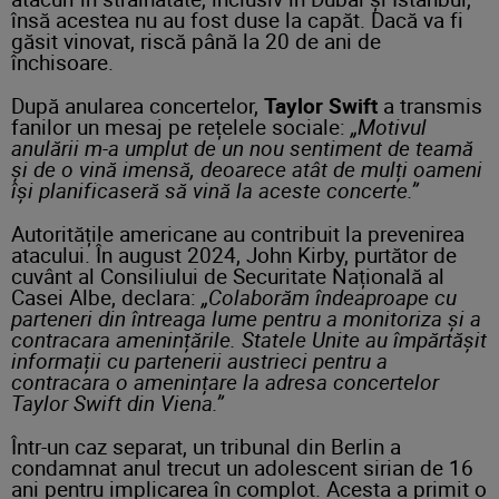
însă acestea nu au fost duse la capăt. Dacă va fi
găsit vinovat, riscă până la 20 de ani de
închisoare.
După anularea concertelor,
Taylor Swift
a transmis
fanilor un mesaj pe rețelele sociale:
„Motivul
anulării m-a umplut de un nou sentiment de teamă
și de o vină imensă, deoarece atât de mulți oameni
își planificaseră să vină la aceste concerte.”
Autoritățile americane au contribuit la prevenirea
atacului. În august 2024, John Kirby, purtător de
cuvânt al Consiliului de Securitate Națională al
Casei Albe, declara:
„Colaborăm îndeaproape cu
parteneri din întreaga lume pentru a monitoriza și a
contracara amenințările. Statele Unite au împărtășit
informații cu partenerii austrieci pentru a
contracara o amenințare la adresa concertelor
Taylor Swift din Viena.”
Într-un caz separat, un tribunal din Berlin a
condamnat anul trecut un adolescent sirian de 16
ani pentru implicarea în complot. Acesta a primit o