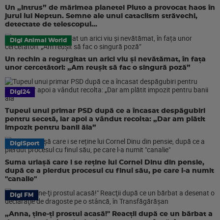
Un „intrus” de mărimea planetei Pluto a provocat haos în
jurul lui Neptun. Semne ale unui cataclism străvechi,
detectate de telescopul...
Digi Animal World
Un rechin a regurgitat un arici viu și nevătămat, în fața
unor cercetători: „Am reușit să fac o singură poză”
Digi24
Tupeul unui primar PSD după ce a încasat despăgubiri
pentru secetă, iar apoi a vândut recolta: „Dar am plătit
impozit pentru banii ăia”
DigiSport
Suma uriașă care i se reține lui Cornel Dinu din pensie,
după ce a pierdut procesul cu finul său, pe care l-a numit
"canalie"
Digi FM
„Anna, ţine-ţi prostul acasă!" Reacţii după ce un bărbat a