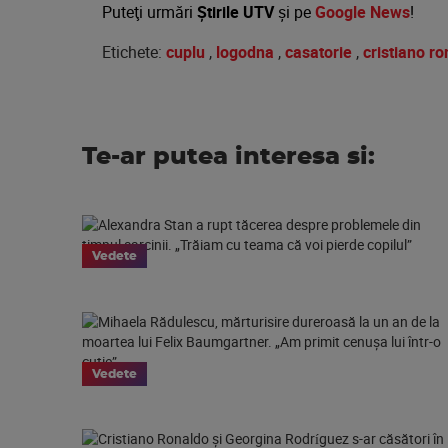
Puteţi urmări
Știrile UTV
şi pe
Google News
!
Etichete:
cuplu
,
logodna
,
casatorie
,
cristiano r
Te-ar putea interesa si:
Vedete
Vedete