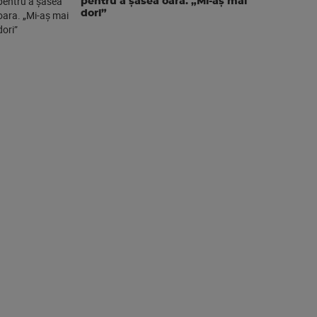
pentru a şasea oara. „Mi-aș mai
dori”