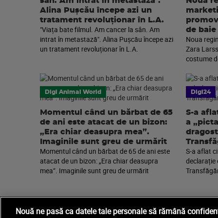
sân. Am intrat în metastază".
Noua re
Alina Pușcău începe azi un
marketi
tratament revoluționar în L.A.
promova
"Viața bate filmul. Am cancer la sân. Am
de baie
intrat în metastază". Alina Pușcău începe azi
Noua regin
un tratament revoluționar în L.A.
Zara Larss
costume de
Digi Animal World
Digi24
Momentul când un bărbat de 65
S-a afla
de ani este atacat de un bizon:
a „pict
„Era chiar deasupra mea”.
dragost
Imaginile sunt greu de urmărit
Transfă
Momentul când un bărbat de 65 de ani este
S-a aflat c
atacat de un bizon: „Era chiar deasupra
declarație
mea”. Imaginile sunt greu de urmărit
Transfăgă
Nouă ne pasă ca datele tale personale să rămână confidenț