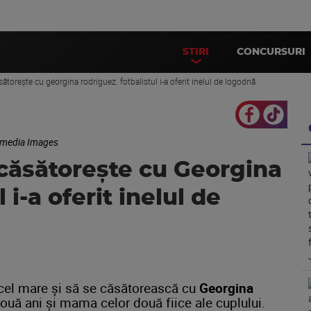
STIRI
CONCURSURI
sătorește cu georgina rodriguez. fotbalistul i-a oferit inelul de logodnă
fimedia Images
 căsătorește cu Georgina
i-a oferit inelul de
cel mare și să se căsătorească cu
Georgina
ouă ani și mama celor două fiice ale cuplului.