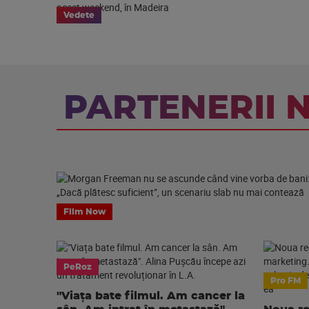
Vedete
PARTENERII 
Film Now
PeRoz
Pro FM
"Viața bate filmul. Am cancer la