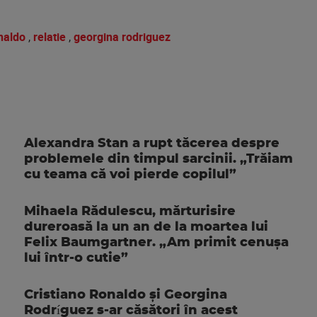
onaldo
,
relatie
,
georgina rodriguez
Alexandra Stan a rupt tăcerea despre
problemele din timpul sarcinii. „Trăiam
cu teama că voi pierde copilul”
Mihaela Rădulescu, mărturisire
dureroasă la un an de la moartea lui
Felix Baumgartner. „Am primit cenușa
lui într-o cutie”
Cristiano Ronaldo și Georgina
Rodríguez s-ar căsători în acest