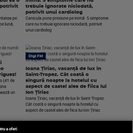
ebui să o
inimă. 5 simptome care nu
potrivit
trebuie ignorate niciodată,
potrivit unui cardiolog
vitatea pe
Canicula pune presiune pe inimă. 5 simptome
pe lună,
care nu trebuie ignorate niciodată, potrivit
unui cardiolog
Digi FM
i
no
Ioana Țiriac, vacanță de lux în
riguez!
Saint-Tropez. Cât costă o
o (41 de
singură noapte la hotelul cu
gina
aspect de castel ales de fiica lui
rmează un
Ion Țiriac
Ioana Țiriac, vacanță de lux în Saint-Tropez.
Cât costă o singură noapte la hotelul cu
aspect de castel ales de fiica lui Ion Țiriac
tru a oferi: