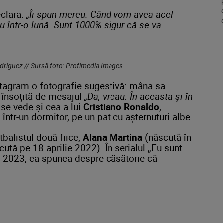
eclara:
„Îi spun mereu: Când vom avea acel
sau într-o lună. Sunt 1000% sigur că se va
driguez // Sursă foto: Profimedia Images
stagram o fotografie sugestivă: mâna sa
 însoțită de mesajul
„Da, vreau. În aceasta și în
se vede și cea a lui
Cristiano Ronaldo
,
 într-un dormitor, pe un pat cu așternuturi albe.
tbalistul două fiice,
Alana Martina
(născută în
ută pe 18 aprilie 2022). În serialul „Eu sunt
și 2023, ea spunea despre căsătorie că