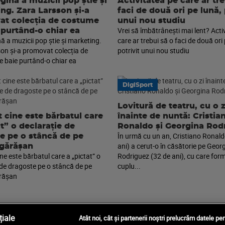
gină a muzicii pop știe și
Activitatea pe care ar tr
ng. Zara Larsson și-a
faci de două ori pe lună, 
t colecția de costume
unui nou studiu
Vrei să îmbătrânești mai lent? Acti
 purtând-o chiar ea
ă a muzicii pop știe și marketing.
care ar trebui să o faci de două ori 
on și-a promovat colecția de
potrivit unui nou studiu
 baie purtând-o chiar ea
DigiSport
Lovitură de teatru, cu o z
t cine este bărbatul care
înainte de nuntă: Cristia
at” o declarație de
Ronaldo și Georgina Rod
În urmă cu un an, Cristiano Ronald
e pe o stâncă de pe
ani) a cerut-o în căsătorie pe Geor
gărășan
ine este bărbatul care a „pictat” o
Rodriguez (32 de ani), cu care fo
 de dragoste pe o stâncă de pe
cuplu...
rășan
iale
Atât noi, cât și partenerii noștri prelucrăm datele pen