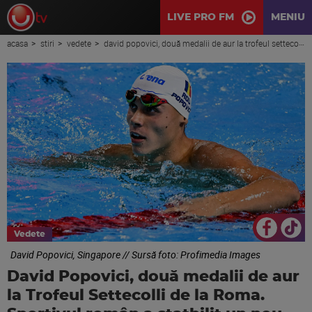
LIVE PRO FM
MENIU
acasa
stiri
vedete
david popovici, două medalii de aur la trofeul settecolli de la roma. sportivul român a statbilit un nou record
Vedete
David Popovici, Singapore // Sursă foto: Profimedia Images
David Popovici, două medalii de aur
la Trofeul Settecolli de la Roma.