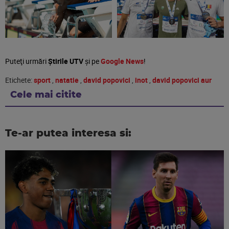
Puteţi urmări
Știrile UTV
şi pe
Google News
!
Etichete:
sport
,
natatie
,
david popovici
,
inot
,
david popovici aur
Cele mai citite
Te-ar putea interesa si: