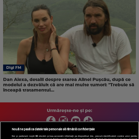
Digi FM
Dan Alexa, detalii despre starea Alinei Pușcău, după ce
modelul a dezvăluit că are mai multe tumori: "Trebuie să
înceapă tratamentul...
Urmărește-ne și pe:
Nouă ne pasă ca datele tale personale să rămână confidențiale
Noi și partenerii noștri
30
stocăm și/sau accesăm informații pe dispozitivul dvs., precum identificatorii cookie unici pentru
prelucrarea datelor cu caracter personal. Puteți accepta sau gestiona alegerile dvs. făcând clic mai jos sau în orice moment,