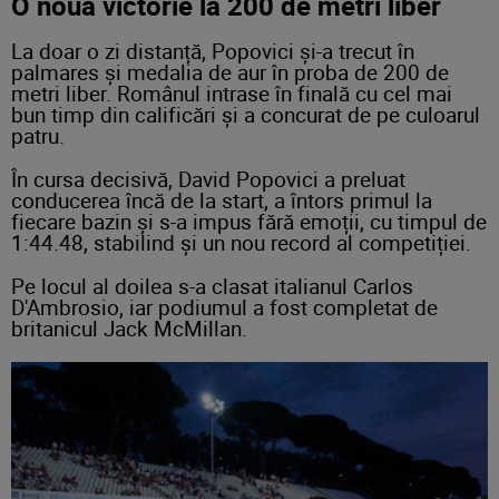
O nouă victorie la 200 de metri liber
La doar o zi distanță, Popovici și-a trecut în
palmares și medalia de aur în proba de 200 de
metri liber. Românul intrase în finală cu cel mai
bun timp din calificări și a concurat de pe culoarul
patru.
În cursa decisivă, David Popovici a preluat
conducerea încă de la start, a întors primul la
fiecare bazin și s-a impus fără emoții, cu timpul de
1:44.48, stabilind și un nou record al competiției.
Pe locul al doilea s-a clasat italianul Carlos
D'Ambrosio, iar podiumul a fost completat de
britanicul Jack McMillan.