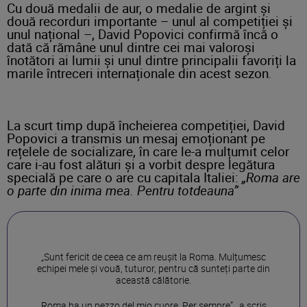
Cu două medalii de aur, o medalie de argint și
două recorduri importante – unul al competiției și
unul național –, David Popovici confirmă încă o
dată că rămâne unul dintre cei mai valoroși
înotători ai lumii și unul dintre principalii favoriți la
marile întreceri internaționale din acest sezon
.
La scurt timp după încheierea competiției, David
Popovici a transmis un mesaj emoționant pe
rețelele de socializare, în care le-a mulțumit celor
care i-au fost alături și a vorbit despre legătura
specială pe care o are cu capitala Italiei:
„Roma are
o parte din inima mea. Pentru totdeauna”
„Sunt fericit de ceea ce am reușit la Roma. Mulțumesc
echipei mele și vouă, tuturor, pentru că sunteți parte din
această călătorie.
Roma ha un pezzo del mio cuore. Per sempre” , a scris