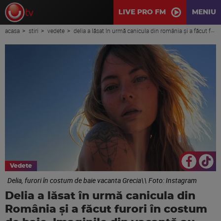
LIVE PRO FM
MENIU
acasa
stiri
vedete
delia a lăsat în urmă canicula din românia și a făcut furori în costum de baie. imaginile din vacanță au devenit rapid virale
Vedete
Delia, furori în costum de baie vacanta Grecia\\ Foto: Instagram
Delia a lăsat în urmă canicula din
România și a făcut furori în costum