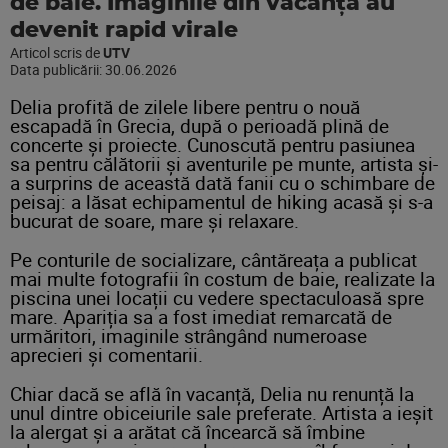
de baie. Imaginile din vacanță au
devenit rapid virale
Articol scris de
UTV
Data publicării:
30.06.2026
Delia profită de zilele libere pentru o nouă
escapadă în Grecia, după o perioadă plină de
concerte și proiecte. Cunoscută pentru pasiunea
sa pentru călătorii și aventurile pe munte, artista și-
a surprins de această dată fanii cu o schimbare de
peisaj: a lăsat echipamentul de hiking acasă și s-a
bucurat de soare, mare și relaxare.
Pe conturile de socializare, cântăreața a publicat
mai multe fotografii în costum de baie, realizate la
piscina unei locații cu vedere spectaculoasă spre
mare. Apariția sa a fost imediat remarcată de
urmăritori, imaginile strângând numeroase
aprecieri și comentarii.
Chiar dacă se află în vacanță, Delia nu renunță la
unul dintre obiceiurile sale preferate. Artista a ieșit
la alergat și a arătat că încearcă să îmbine