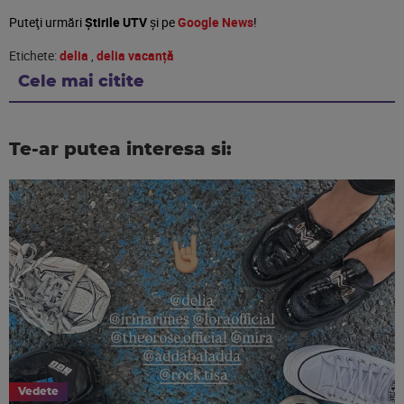
Puteţi urmări
Știrile UTV
şi pe
Google News
!
Etichete:
delia
,
delia vacanță
Cele mai citite
Te-ar putea interesa si:
Vedete