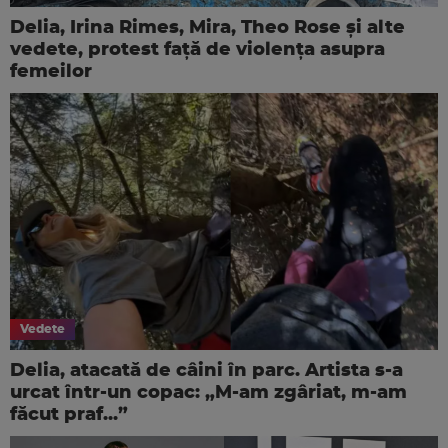
Delia, Irina Rimes, Mira, Theo Rose și alte
vedete, protest față de violența asupra
femeilor
Vedete
Delia, atacată de câini în parc. Artista s-a
urcat într-un copac: „M-am zgâriat, m-am
făcut praf...”