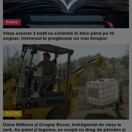
PeRoz
Viața acestor 3 zodii se schimbă în bine până pe 16
august. Universul le pregătește un nou început
Pro FM
Dana Nălbaru și Dragoș Bucur, îndrăgostiți de viața la
țară. Au pomi și legume, se ocupă cu drag de pământ și