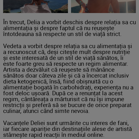
În trecut, Delia a vorbit deschis despre relația sa cu
alimentația și despre faptul că nu reușește
întotdeauna să respecte un stil de viață strict.
Vedeta a vorbit despre relația sa cu alimentația și
a recunoscut că, deși citește mult despre nutriție
și este interesată de un stil de viață sănătos, îi
este foarte greu să respecte un regim alimentar.
Artista a dezvăluit că reușeste să mănânce
sănătos doar câteva zile și că a încercat inclusiv
dieta ketogenică, însă, fiind obișnuită cu o
alimentație bogată în carbohidrați, experiența nu a
fost deloc ușoară. După ce a renunțat la acest
regim, cântăreața a mărturisit că nu își impune
restricții și preferă să se bucure de orice preparat
culinar, atunci când simte nevoia.
Vacanțele Deliei sunt urmărite cu interes de fani,
iar fiecare apariție din destinațiile alese de artistă
stârnește rapid reacții în mediul online.