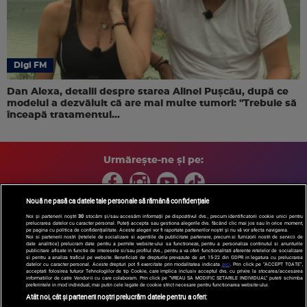
Digi FM
Dan Alexa, detalii despre starea Alinei Pușcău, după ce
modelul a dezvăluit că are mai multe tumori: "Trebuie să
înceapă tratamentul...
Urmărește-ne și pe:
Nouă ne pasă ca datele tale personale să rămână confidențiale
Noi și partenerii noștri
30
stocăm și/sau accesăm informații pe dispozitivul dvs., precum identificatorii cookie unici pentru
prelucrarea datelor cu caracter personal. Puteți accepta sau gestiona alegerile dvs. făcând clic mai jos sau în orice moment,
Copyright © 2026 / DIGI ROMANIA S.A.
pe pagina cu politica de confidențialitate. Aceste alegeri vor fi raportate partenerilor noștri și nu vă vor afecta navigarea.
Arhiva
Comunicate de presă
Politica de confidentialitate
Termeni
Noi si partenerii nostri (retelele de socializare si agentiile de publicitate partenere, precum si furnizorii nostri de servicii de
date analitice) prelucram date pentru a permite website-ului sa functioneze, pentru a personaliza continutul si anunturile
si conditii
Gestionați preferințele
|
Contact/Info
Codul etic
publicitare afisate in functie de interesele si/sau profilul dvs., pentru a va oferi functionalitati aferente retelelor de socializare
si pentru a analiza traficul pe website. Beneficiati de drepturile prevazute de art. 15-22 din GDPR in legatura cu prelucrarea
datelor cu caracter personal. Aceste drepturi pot fi exercitate prin modalitatea indicata
aici
. Prin click pe “ACCEPT TOATE”,
acceptati folosirea tuturor Tehnologiilor de tip Cookie, care implica inclusiv acceptul dvs. cu privire la stocarea/accesarea
informatiilor de catre Vendor-ii cu care colaboram. Prin click pe “VREAU SA MODIFIC SETARILE INDIVIDUAL” puteti schimba
preferintele in mod individual, mai putin cele legate de cookie strict necesare pentru functionarea website-ului.
Atât noi, cât și partenerii noștri prelucrăm datele pentru a oferi: