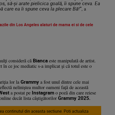
os, să-și arate pielicica goală, îi spune ceva. Ea
pă care ea îi spune ceva la plecare Bă!”
, a
razile din Los Angeles alaturi de mama ei si de cele
 mulți consideră că
Bianca
este manipulată de artist.
t în ce joc mediatic s-a implicat și că totul este o
riția lor la
Grammy
a fost unul dintre cele mai
eflectă neliniștea multor oameni față de această
West
a postat pe
Instagram
o poză din care reiese
online decât lista câștigătorilor
Grammy 2025.
area continutul din aceasta sectiune. Poti actualiza