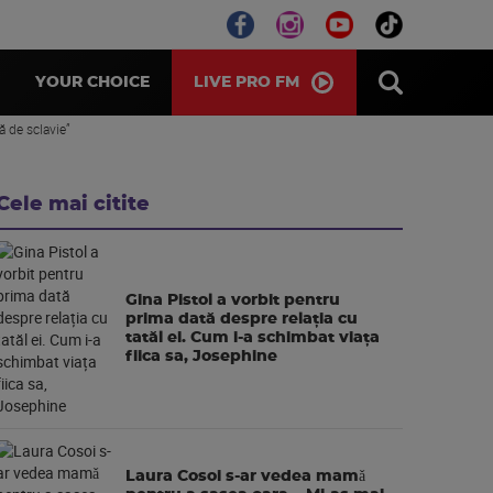
LIVE PRO FM
YOUR CHOICE
ă de sclavie”
Cele mai citite
Gina Pistol a vorbit pentru
prima dată despre relația cu
tatăl ei. Cum i-a schimbat viața
fiica sa, Josephine
Laura Cosoi s-ar vedea mamǎ