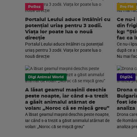
PeRoz
Pro FM
Portalul Leului aduce întâlniri cu
Ce nu-i
potențial uriaș pentru 3 zodii.
din frig
Viața lor poate lua o nouă
kg: “Șt
direcție
fac ca 
Portalul Leului aduce întâlniri cu potențial
Ce nu-i lip
uriaș pentru 3 zodii. Viața lor poate lua o
după ce a 
nouă direcție
Nu mai fac
Digi Animal World
Digi24
A lăsat geamul mașinii deschis
Drona c
peste noapte, iar când s-a trezit
Bulgari
a găsit animalul atârnat de
fost ide
volan: „Noroc că se mișcă greu”
analiza
A lăsat geamul mașinii deschis peste noapte,
Drona care
iar când s-a trezit a găsit animalul atârnat de
de România
volan: „Noroc că se mișcă greu”
analiza pr