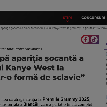
STIRI
CONCURSURI
 apariția șocantă a biancăi censori și a lui kanye west la grammy: „e ținută într-o form
Sursa foto: Profimedia Images
upă apariția șocantă a
lui Kanye West la
r-o formă de sclavie”
 nou să atragă atenția la
Premiile Grammy 2025,
ontroversată a
Biancăi,
care a purtat o ținută complet