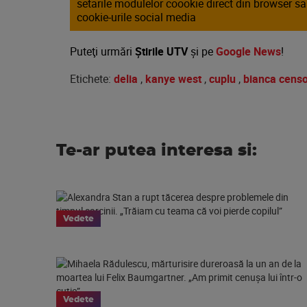
setarile modulelor coookie direct din browser s
cookie-urile social media
Puteţi urmări
Știrile UTV
şi pe
Google News
!
Etichete:
delia
,
kanye west
,
cuplu
,
bianca censo
Te-ar putea interesa si:
Vedete
Vedete