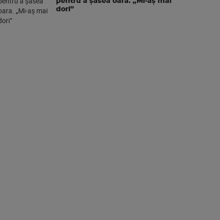
pentru a şasea oara. „Mi-aș mai
dori”