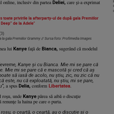
ul online, inclusiv din partea
Deliei,
care și-a exprimat
 toate privirile la afterparty-ul de după gala Premiilor
e Deep” de la Adele"
a la gala Premiilor Grammy // Sursa foto: Profimedia Images
nea lui
Kanye
față de
Bianca,
sugerând că modelul
 devreme, Kanye și cu Bianca. Mie mi se pare că
vie. Mie mi se pare că e mascotă și cred că aș
poate să iasă de acolo, nu știu, zic, nu zic că nu
că este, nu că exploatată, nu știu, mi se pare,
u”,
a spus
Delia,
conform
Libertatea
.
l roșu, unde
Kanye
părea să aibă o discuție
ă renunțe la haina pe care o purta.
roșu, o ceartă, o ceartă, au o discuție și o