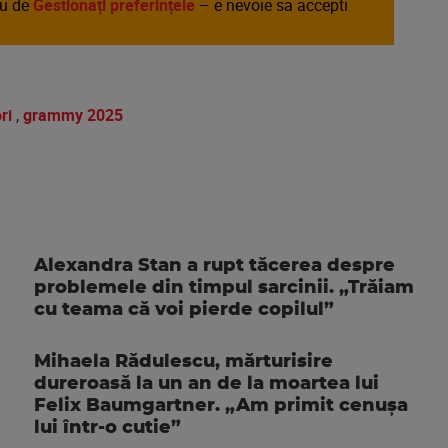
au de
Gestionați preferințele
– e nevoie sa accepti
ri
,
grammy 2025
Alexandra Stan a rupt tăcerea despre
problemele din timpul sarcinii. „Trăiam
cu teama că voi pierde copilul”
Mihaela Rădulescu, mărturisire
dureroasă la un an de la moartea lui
Felix Baumgartner. „Am primit cenușa
lui într-o cutie”