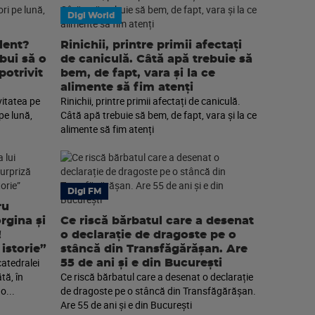
Digi World
lent?
Rinichii, printre primii afectați
ebui să o
de caniculă. Câtă apă trebuie să
potrivit
bem, de fapt, vara și la ce
alimente să fim atenți
vitatea pe
Rinichii, printre primii afectați de caniculă.
pe lună,
Câtă apă trebuie să bem, de fapt, vara și la ce
alimente să fim atenți
Digi FM
ru
rgina și
Ce riscă bărbatul care a desenat
!
o declarație de dragoste pe o
istorie”
stâncă din Transfăgărășan. Are
catedralei
55 de ani și e din București
tă, în
Ce riscă bărbatul care a desenat o declarație
o...
de dragoste pe o stâncă din Transfăgărășan.
Are 55 de ani și e din București