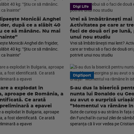
Digi Life
 lipsește Monicăi Anghel
Vrei să îmbătrânești mai 
ider, după ce a slăbit 40
Activitatea pe care ar tr
iu ce să mănânc. Nu mai
faci de două ori pe lună, 
înainte”
unui nou studiu
sește Monicăi Anghel din frigider,
Vrei să îmbătrânești mai lent? Acti
slăbit 40 kg: “Știu ce să mănânc.
care ar trebui să o faci de două ori 
 ca înainte”
potrivit unui nou studiu
DigiSport
are a explodat în
S-au dus la biserică pent
a, aproape de România, a
nunta lui Ronaldo cu Geo
ntificată. Ce arată
au avut o surpriză uriașă
 preliminară a epavei
”Momentul va rămâne în 
 a explodat în Bulgaria, aproape
Sute de curioși s-au strâns în fața 
, a fost identificată. Ce arată
din Funchal în cursul zilei de sâmbă
eliminară a epavei
speranța că îi vor vedea pe Cristian