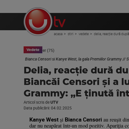
acasa
stiri
vedete
delia, reacție dură după
Vedete
Bianca Censori si Kanye West, la gala Premiilor Grammy // 
Delia, reacție dură d
Biancăi Censori și a 
Grammy: „E ținută înt
Articol scris de
UTV
Data publicării:
04.02.2025
Kanye West
și
Bianca Censori
au reușit din
dar nu neapărat într-un mod pozitiv. Apariția c