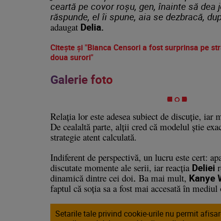
ceartă pe covor roșu, gen, înainte să dea j
răspunde, el îi spune, aia se dezbracă, du
adaugat
Delia.
Citeşte şi "Bianca Censori a fost surprinsa pe st
doua surori"
Galerie foto
Relația lor este adesea subiect de discuție, iar
De cealaltă parte, alții cred că modelul știe exac
strategie atent calculată.
Indiferent de perspectivă, un lucru este cert: apa
discutate momente ale serii, iar reacția
Deliei
r
dinamică dintre cei doi
.
Ba mai mult,
Kanye 
faptul că soția sa a fost mai accesată în mediul 
Setarile tale privind cookie-urile nu permit afis