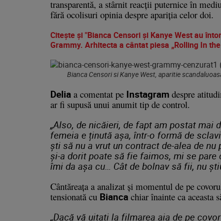
transparentă, a stârnit reacții puternice în medi
fără ocolisuri opinia despre apariția celor doi.
Citeşte şi "Bianca Censori și Kanye West au întors
Grammy. Arhitecta a cântat piesa „Rolling In th
Bianca Censori si Kanye West, aparitie scandaluoas
Delia
a comentat pe
Instagram
despre atitudi
ar fi supusă unui anumit tip de control.
„
Also, de nicăieri, de fapt am postat mai
femeia e ținută așa, într-o formă de scla
ști să nu a vrut un contract de-alea de nu 
și-a dorit poate să fie faimos, mi se pare 
îmi da așa cu… Cât de bolnav să fii, nu ști
Cântăreața a analizat și momentul de pe covoru
tensionată cu
Bianca
chiar înainte ca aceasta s
„
Dacă vă uitați la filmarea aia de pe covor 