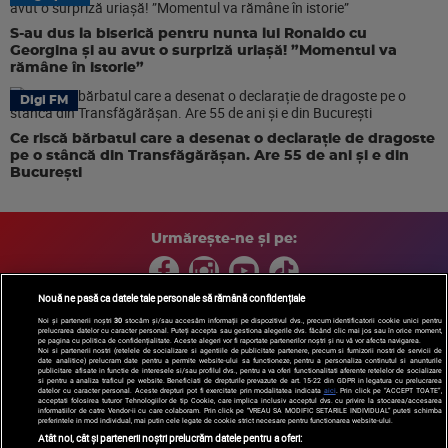
S-au dus la biserică pentru nunta lui Ronaldo cu
Georgina și au avut o surpriză uriașă! ”Momentul va
rămâne în istorie”
Digi FM
Ce riscă bărbatul care a desenat o declarație de dragoste
pe o stâncă din Transfăgărășan. Are 55 de ani și e din
București
Urmărește-ne și pe:
Nouă ne pasă ca datele tale personale să rămână confidențiale
Noi și partenerii noștri
30
stocăm și/sau accesăm informații pe dispozitivul dvs., precum identificatorii cookie unici pentru
prelucrarea datelor cu caracter personal. Puteți accepta sau gestiona alegerile dvs. făcând clic mai jos sau în orice moment,
Copyright © 2026 / DIGI ROMANIA S.A.
pe pagina cu politica de confidențialitate. Aceste alegeri vor fi raportate partenerilor noștri și nu vă vor afecta navigarea.
Arhiva
Comunicate de presă
Politica de confidentialitate
Termeni
Noi si partenerii nostri (retelele de socializare si agentiile de publicitate partenere, precum si furnizorii nostri de servicii de
date analitice) prelucram date pentru a permite website-ului sa functioneze, pentru a personaliza continutul si anunturile
si conditii
Gestionați preferințele
|
Contact/Info
Codul etic
publicitare afisate in functie de interesele si/sau profilul dvs., pentru a va oferi functionalitati aferente retelelor de socializare
si pentru a analiza traficul pe website. Beneficiati de drepturile prevazute de art. 15-22 din GDPR in legatura cu prelucrarea
datelor cu caracter personal. Aceste drepturi pot fi exercitate prin modalitatea indicata
aici
. Prin click pe “ACCEPT TOATE”,
acceptati folosirea tuturor Tehnologiilor de tip Cookie, care implica inclusiv acceptul dvs. cu privire la stocarea/accesarea
informatiilor de catre Vendor-ii cu care colaboram. Prin click pe “VREAU SA MODIFIC SETARILE INDIVIDUAL” puteti schimba
preferintele in mod individual, mai putin cele legate de cookie strict necesare pentru functionarea website-ului.
Atât noi, cât și partenerii noștri prelucrăm datele pentru a oferi: