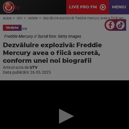
LIVE PRO FM
MENIU
acasa
stiri
vedete
dezvăluire explozivă: freddie mercury avea o fiică secretă, conform unei noi biografii
Vedete
Freddie Mercury // Sursă foto: Getty Images
Dezvăluire explozivă: Freddie
Mercury avea o fiică secretă,
conform unei noi biografii
Articol scris de
UTV
Data publicării:
26.05.2025