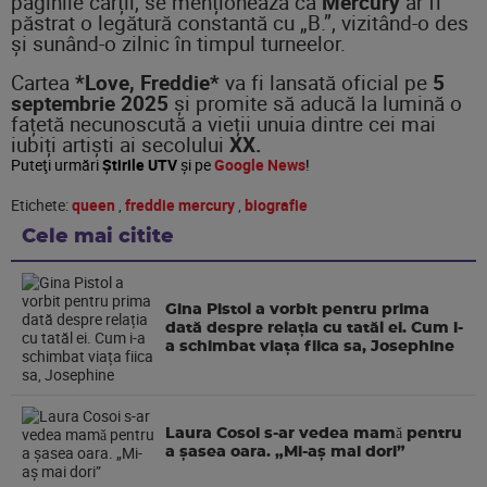
paginile cărții, se menționează că
Mercury
ar fi
păstrat o legătură constantă cu „B.”, vizitând-o des
și sunând-o zilnic în timpul turneelor.
Cartea
*Love, Freddie*
va fi lansată oficial pe
5
septembrie 2025
și promite să aducă la lumină o
fațetă necunoscută a vieții unuia dintre cei mai
iubiți artiști ai secolului
XX.
Puteţi urmări
Știrile UTV
şi pe
Google News
!
Etichete:
queen
,
freddie mercury
,
biografie
Cele mai citite
Gina Pistol a vorbit pentru prima
dată despre relația cu tatăl ei. Cum i-
a schimbat viața fiica sa, Josephine
Laura Cosoi s-ar vedea mamǎ pentru
a şasea oara. „Mi-aș mai dori”