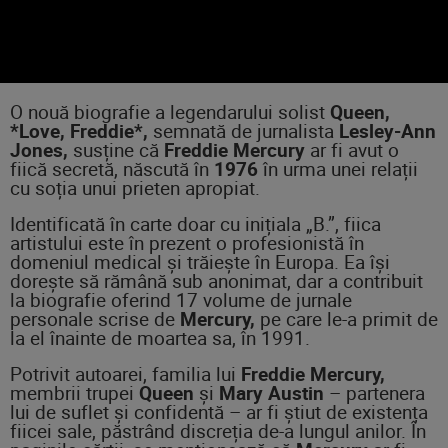
O nouă biografie a legendarului solist
Queen,
*Love, Freddie*,
semnată de jurnalista
Lesley-Ann
Jones,
susține că
Freddie Mercury
ar fi avut o
fiică secretă, născută în
1976
în urma unei relații
cu soția unui prieten apropiat.
Identificată în carte doar cu inițiala „B.”, fiica
artistului este în prezent o profesionistă în
domeniul medical și trăiește în Europa. Ea își
dorește să rămână sub anonimat, dar a contribuit
la biografie oferind 17 volume de jurnale
personale scrise de
Mercury,
pe care le-a primit de
la el înainte de moartea sa, în 1991.
Potrivit autoarei, familia lui
Freddie Mercury,
membrii trupei
Queen
și
Mary Austin
– partenera
lui de suflet și confidentă – ar fi știut de existența
fiicei sale, păstrând discreția de-a lungul anilor. În