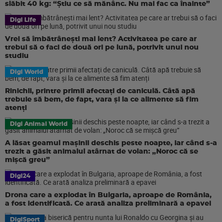
slăbit 40 kg: “Știu ce să mănânc. Nu mai fac ca înainte”
Digi Life
Vrei să îmbătrânești mai lent? Activitatea pe care ar
trebui să o faci de două ori pe lună, potrivit unui nou
studiu
Digi World
Rinichii, printre primii afectați de caniculă. Câtă apă
trebuie să bem, de fapt, vara și la ce alimente să fim
atenți
Digi Animal World
A lăsat geamul mașinii deschis peste noapte, iar când s-a
trezit a găsit animalul atârnat de volan: „Noroc că se
mișcă greu”
Digi24
Drona care a explodat în Bulgaria, aproape de România,
a fost identificată. Ce arată analiza preliminară a epavei
DigiSport