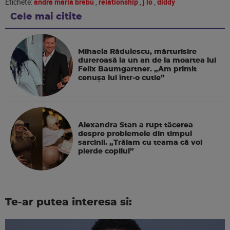
Etichete:
andra maria brebu
,
relationship
,
j lo
,
diddy
Cele mai citite
Mihaela Rădulescu, mărturisire
dureroasă la un an de la moartea lui
Felix Baumgartner. „Am primit
cenușa lui într-o cutie”
Alexandra Stan a rupt tăcerea
despre problemele din timpul
sarcinii. „Trăiam cu teama că voi
pierde copilul”
Te-ar putea interesa si: