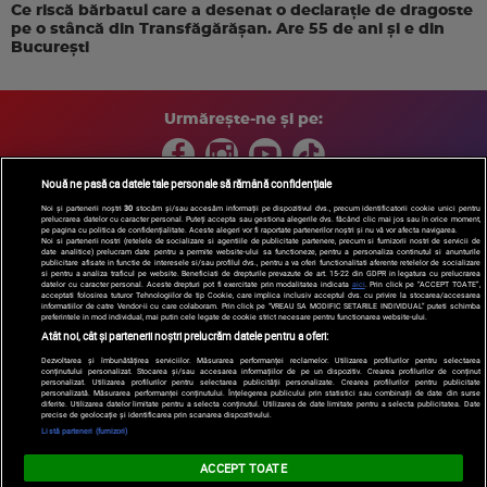
Ce riscă bărbatul care a desenat o declarație de dragoste
pe o stâncă din Transfăgărășan. Are 55 de ani și e din
București
Urmărește-ne și pe:
Nouă ne pasă ca datele tale personale să rămână confidențiale
Noi și partenerii noștri
30
stocăm și/sau accesăm informații pe dispozitivul dvs., precum identificatorii cookie unici pentru
prelucrarea datelor cu caracter personal. Puteți accepta sau gestiona alegerile dvs. făcând clic mai jos sau în orice moment,
Copyright © 2026 / DIGI ROMANIA S.A.
pe pagina cu politica de confidențialitate. Aceste alegeri vor fi raportate partenerilor noștri și nu vă vor afecta navigarea.
Arhiva
Comunicate de presă
Politica de confidentialitate
Termeni
Noi si partenerii nostri (retelele de socializare si agentiile de publicitate partenere, precum si furnizorii nostri de servicii de
date analitice) prelucram date pentru a permite website-ului sa functioneze, pentru a personaliza continutul si anunturile
si conditii
Gestionați preferințele
|
Contact/Info
Codul etic
publicitare afisate in functie de interesele si/sau profilul dvs., pentru a va oferi functionalitati aferente retelelor de socializare
si pentru a analiza traficul pe website. Beneficiati de drepturile prevazute de art. 15-22 din GDPR in legatura cu prelucrarea
datelor cu caracter personal. Aceste drepturi pot fi exercitate prin modalitatea indicata
aici
. Prin click pe “ACCEPT TOATE”,
acceptati folosirea tuturor Tehnologiilor de tip Cookie, care implica inclusiv acceptul dvs. cu privire la stocarea/accesarea
informatiilor de catre Vendor-ii cu care colaboram. Prin click pe “VREAU SA MODIFIC SETARILE INDIVIDUAL” puteti schimba
preferintele in mod individual, mai putin cele legate de cookie strict necesare pentru functionarea website-ului.
Atât noi, cât și partenerii noștri prelucrăm datele pentru a oferi:
Dezvoltarea și îmbunătățirea serviciilor. Măsurarea performanței reclamelor. Utilizarea profilurilor pentru selectarea
conținutului personalizat. Stocarea și/sau accesarea informațiilor de pe un dispozitiv. Crearea profilurilor de conținut
personalizat. Utilizarea profilurilor pentru selectarea publicității personalizate. Crearea profilurilor pentru publicitate
personalizată. Măsurarea performanței conținutului. Înțelegerea publicului prin statistici sau combinații de date din surse
diferite. Utilizarea datelor limitate pentru a selecta conținutul. Utilizarea de date limitate pentru a selecta publicitatea. Date
precise de geolocație și identificarea prin scanarea dispozitivului.
Listă parteneri (furnizori)
ACCEPT TOATE