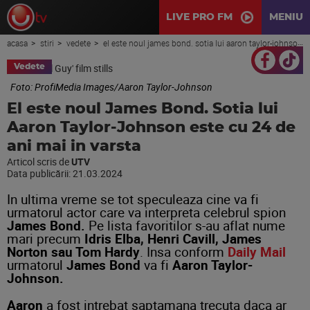
LIVE PRO FM
MENIU
acasa
stiri
vedete
el este noul james bond. sotia lui aaron taylor-johnson este cu 24 de ani mai in varsta
Vedete
Foto: ProfiMedia Images/Aaron Taylor-Johnson
El este noul James Bond. Sotia lui
Aaron Taylor-Johnson este cu 24 de
ani mai in varsta
Articol scris de
UTV
Data publicării:
21.03.2024
In ultima vreme se tot speculeaza cine va fi
urmatorul actor care va interpreta celebrul spion
James Bond.
Pe lista favoritilor s-au aflat nume
mari precum
Idris Elba, Henri Cavill, James
Norton sau Tom Hardy
. Insa conform
Daily Mail
urmatorul
James Bond
va fi
Aaron Taylor-
Johnson.
Aaron
a fost intrebat saptamana trecuta daca ar