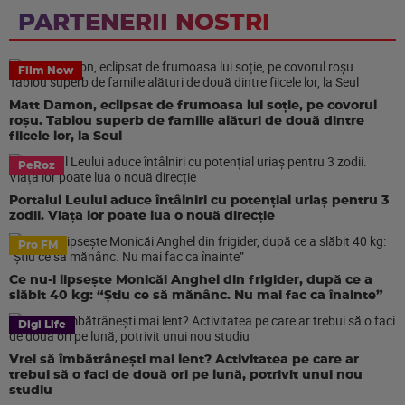
PARTENERII NOSTRI
Film Now
Matt Damon, eclipsat de frumoasa lui soție, pe covorul
roșu. Tablou superb de familie alături de două dintre
fiicele lor, la Seul
PeRoz
Portalul Leului aduce întâlniri cu potențial uriaș pentru 3
zodii. Viața lor poate lua o nouă direcție
Pro FM
Ce nu-i lipsește Monicăi Anghel din frigider, după ce a
slăbit 40 kg: “Știu ce să mănânc. Nu mai fac ca înainte”
Digi Life
Vrei să îmbătrânești mai lent? Activitatea pe care ar
trebui să o faci de două ori pe lună, potrivit unui nou
studiu