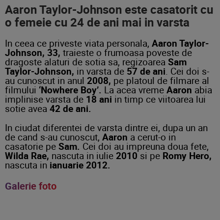
Aaron Taylor-Johnson este casatorit cu
o femeie cu 24 de ani mai in varsta
In ceea ce priveste viata personala,
Aaron Taylor-
Johnson, 33,
traieste o frumoasa poveste de
dragoste alaturi de sotia sa, regizoarea
Sam
Taylor-Johnson,
in varsta de
57 de ani
. Cei doi s-
au cunoscut in anul
2008,
pe platoul de filmare al
filmului
‘Nowhere Boy’.
La acea vreme
Aaron
abia
implinise varsta de
18 ani
in timp ce viitoarea lui
sotie avea
42 de ani.
In ciudat diferentei de varsta dintre ei, dupa un an
de cand s-au cunoscut,
Aaron
a cerut-o in
casatorie pe
Sam.
Cei doi au impreuna doua fete,
Wilda Rae,
nascuta in iulie
2010
si pe
Romy Hero,
nascuta in
ianuarie 2012.
Galerie foto