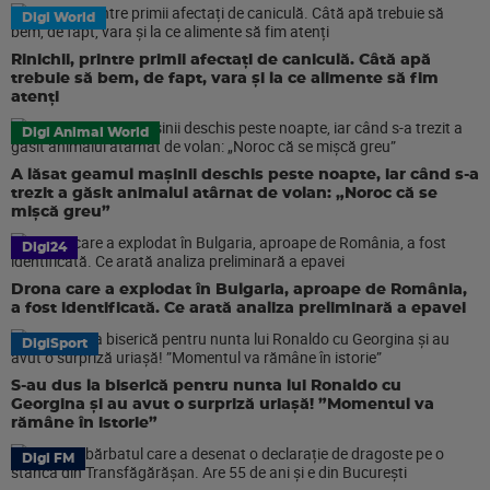
Digi World
Rinichii, printre primii afectați de caniculă. Câtă apă
trebuie să bem, de fapt, vara și la ce alimente să fim
atenți
Digi Animal World
A lăsat geamul mașinii deschis peste noapte, iar când s-a
trezit a găsit animalul atârnat de volan: „Noroc că se
mișcă greu”
Digi24
Drona care a explodat în Bulgaria, aproape de România,
a fost identificată. Ce arată analiza preliminară a epavei
DigiSport
S-au dus la biserică pentru nunta lui Ronaldo cu
Georgina și au avut o surpriză uriașă! ”Momentul va
rămâne în istorie”
Digi FM