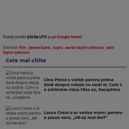
Puteţi urmări
Știrile UTV
şi pe
Google News
!
Etichete:
film
,
james bond
,
cuplu
,
aaron taylor-johnson
,
sam
taylor-johnson
Cele mai citite
Gina Pistol a vorbit pentru prima
dată despre relația cu tatăl ei. Cum i-
a schimbat viața fiica sa, Josephine
Laura Cosoi s-ar vedea mamǎ pentru
a şasea oara. „Mi-aș mai dori”