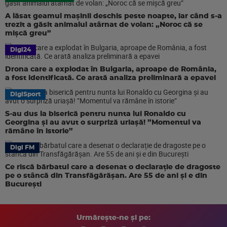
A lăsat geamul mașinii deschis peste noapte, iar când s-a
trezit a găsit animalul atârnat de volan: „Noroc că se
mișcă greu”
Digi24
Drona care a explodat în Bulgaria, aproape de România,
a fost identificată. Ce arată analiza preliminară a epavei
DigiSport
S-au dus la biserică pentru nunta lui Ronaldo cu
Georgina și au avut o surpriză uriașă! ”Momentul va
rămâne în istorie”
Digi FM
Ce riscă bărbatul care a desenat o declarație de dragoste
pe o stâncă din Transfăgărășan. Are 55 de ani și e din
București
Urmărește-ne și pe: