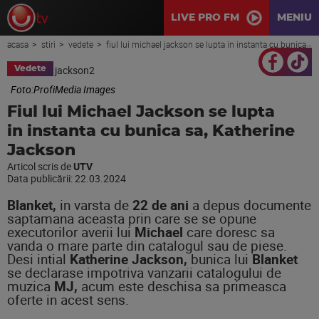
LIVE PRO FM
MENIU
acasa
stiri
vedete
fiul lui michael jackson se lupta in instanta cu bunica sa, katherine jackson
Vedete
Foto:ProfiMedia Images
Fiul lui Michael Jackson se lupta
in instanta cu bunica sa, Katherine
Jackson
Articol scris de
UTV
Data publicării:
22.03.2024
Blanket,
in varsta de
22 de ani
a depus documente
saptamana aceasta prin care se se opune
executorilor averii lui
Michael
care doresc sa
vanda o mare parte din catalogul sau de piese.
Desi intial
Katherine Jackson,
bunica lui
Blanket
se declarase impotriva vanzarii catalogului de
muzica
MJ,
acum este deschisa sa primeasca
oferte in acest sens.