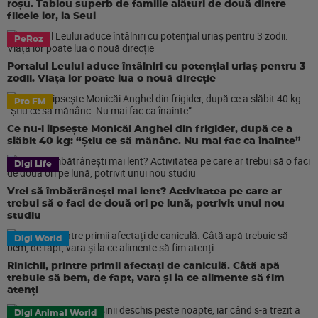
roșu. Tablou superb de familie alături de două dintre
fiicele lor, la Seul
PeRoz
Portalul Leului aduce întâlniri cu potențial uriaș pentru 3
zodii. Viața lor poate lua o nouă direcție
Pro FM
Ce nu-i lipsește Monicăi Anghel din frigider, după ce a
slăbit 40 kg: “Știu ce să mănânc. Nu mai fac ca înainte”
Digi Life
Vrei să îmbătrânești mai lent? Activitatea pe care ar
trebui să o faci de două ori pe lună, potrivit unui nou
studiu
Digi World
Rinichii, printre primii afectați de caniculă. Câtă apă
trebuie să bem, de fapt, vara și la ce alimente să fim
atenți
Digi Animal World