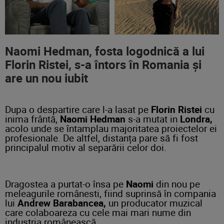
Naomi Hedman, fosta logodnică a lui
Florin Ristei, s-a întors în Romania și
are un nou iubit
Dupa o despartire care l-a lasat pe
Florin
Ristei
cu
inima frântă,
Naomi Hedman
s-a mutat in
Londra,
acolo unde se întamplau majoritatea proiectelor ei
profesionale. De altfel, distanța pare să fi fost
principalul motiv al separării celor doi.
Dragostea a purtat-o însa pe
Naomi
din nou pe
meleagurile românesti, fiind suprinsă în compania
lui
Andrew Barabancea,
un producator muzical
care colaboareza cu cele mai mari nume din
industria românească.