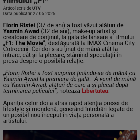
filmului „F1”
Articol scris de
UTV
Data publicării:
27.06.2025
Florin Ristei
(37 de ani) a fost văzut alături de
Yasmin Awad
(32 de ani), make-up artist și
creatoare de conținut, la gala de lansare a filmului
„
F1: The Movie
”, desfășurată la IMAX Cinema City
Cotroceni. Cei doi s-au ținut de mână atât la
intrare, cât și la plecare, stârnind speculații în
presă despre o posibilă relație.
„Florin Ristei a fost surprins ținându-se de mână cu
Yasmin Awad la premiera de gală… A venit de mână
cu Yasmin Awad, alături de care a și plecat după
terminarea peliculei”
, notează
Libertatea
.
Apariția celor doi a atras rapid atenția presei de
lifestyle și mondenă, generând întrebări legate de
un posibil nou început în viața personală a
artistului.