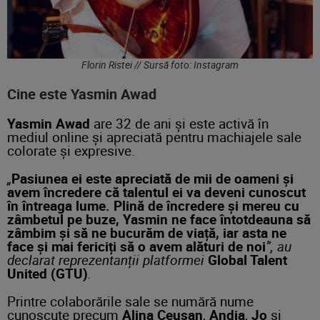
Florin Ristei // Sursă foto: Instagram
Cine este Yasmin Awad
Yasmin Awad
are 32 de ani și este activă în
mediul online și apreciată pentru machiajele sale
colorate și expresive.
„
Pasiunea ei este apreciată de mii de oameni și
avem încredere că talentul ei va deveni cunoscut
în întreaga lume. Plină de încredere și mereu cu
zâmbetul pe buze, Yasmin ne face întotdeauna să
zâmbim și să ne bucurăm de viață, iar asta ne
face și mai fericiți să o avem alături de noi
”, au
declarat reprezentanții platformei
Global Talent
United (GTU)
.
Printre colaborările sale se numără nume
cunoscute precum
Alina Ceușan
,
Andia
,
Jo
și