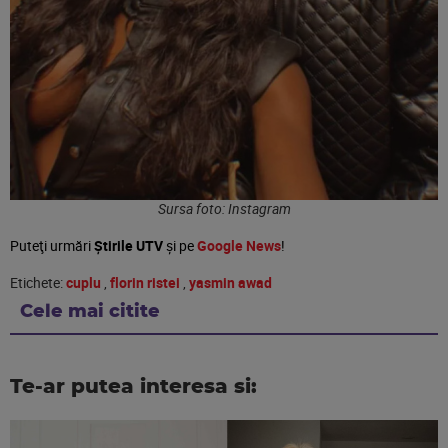
Sursa foto: Instagram
Puteţi urmări
Știrile UTV
şi pe
Google News
!
Etichete:
cuplu
,
florin ristei
,
yasmin awad
Cele mai citite
Te-ar putea interesa si: