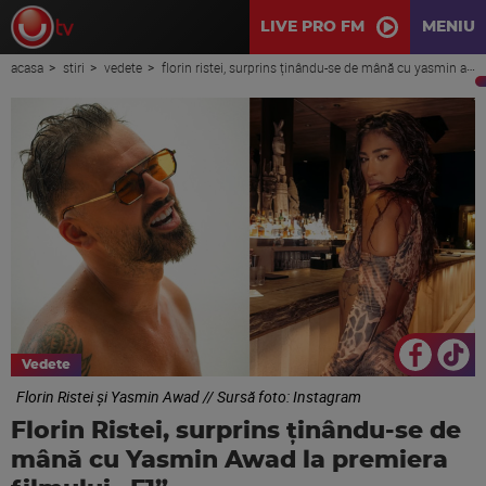
LIVE PRO FM
MENIU
acasa
stiri
vedete
florin ristei, surprins ținându-se de mână cu yasmin awad la premiera filmului „f1”
Vedete
Florin Ristei și Yasmin Awad // Sursă foto: Instagram
Florin Ristei, surprins ținându-se de
mână cu Yasmin Awad la premiera