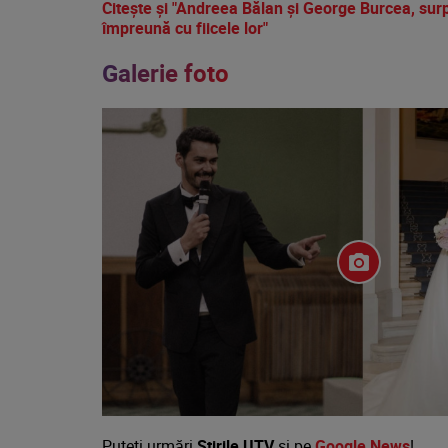
Citește și "Andreea Bălan și George Burcea, surpri
împreună cu fiicele lor"
Galerie foto
Puteţi urmări
Știrile UTV
şi pe
Google News
!