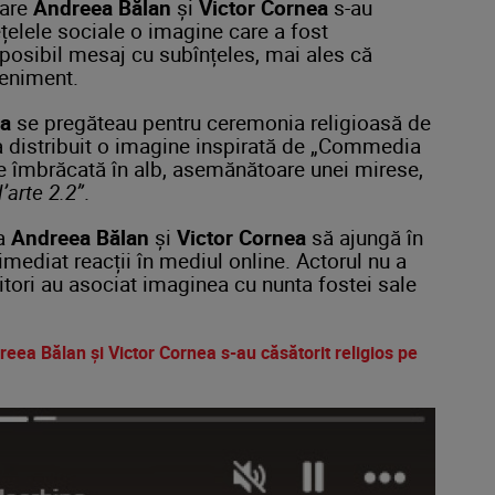
care
Andreea Bălan
și
Victor Cornea
s-au
ețelele sociale o imagine care a fost
 posibil mesaj cu subînțeles, mai ales că
veniment.
ea
se pregăteau pentru ceremonia religioasă de
 distribuit o imagine inspirată de „Commedia
eie îmbrăcată în alb, asemănătoare unei mirese,
arte 2.2”
.
ca
Andreea Bălan
și
Victor Cornea
să ajungă în
 imediat reacții în mediul online. Actorul nu a
ritori au asociat imaginea cu nunta fostei sale
dreea Bălan și Victor Cornea s-au căsătorit religios pe