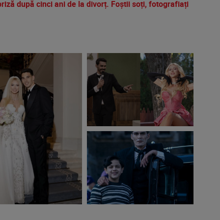
ză după cinci ani de la divorț. Foștii soți, fotografiați