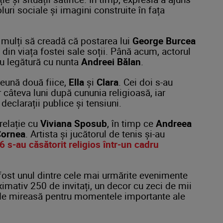
luri sociale și imagini construite în fața
 mulți să creadă că postarea lui
George Burcea
din viața fostei sale soții. Până acum, actorul
u legătură cu nunta
Andreei Bălan
.
eună două fiice,
Ella
și
Clara
. Cei doi s-au
r câteva luni după cununia religioasă, iar
eclarații publice și tensiuni.
relație cu
Viviana Sposub
, în timp ce
Andreea
Cornea
. Artista și jucătorul de tenis și-au
 s-au căsătorit religios într-un cadru
fost unul dintre cele mai urmărite evenimente
imativ 250 de invitați, un decor cu zeci de mii
hii de mireasă pentru momentele importante ale