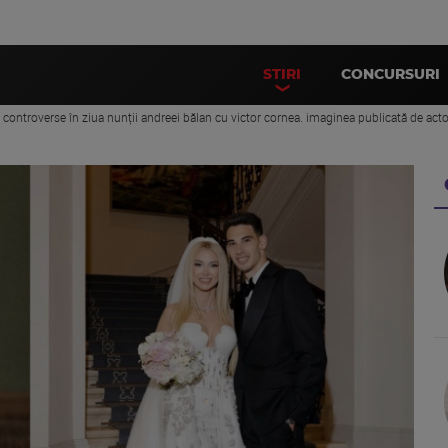
STIRI
CONCURSURI
 controverse în ziua nunții andreei bălan cu victor cornea. imaginea publicată de actor 