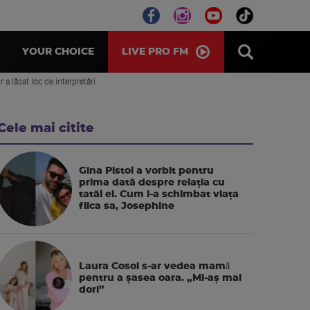
LIVE PRO FM
YOUR CHOICE
a lăsat loc de interpretări
Cele mai citite
Gina Pistol a vorbit pentru
prima dată despre relația cu
tatăl ei. Cum i-a schimbat viața
fiica sa, Josephine
Laura Cosoi s-ar vedea mamǎ
pentru a şasea oara. „Mi-aș mai
dori”