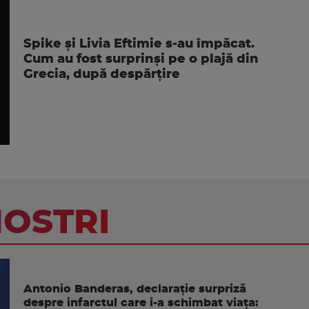
Spike și Livia Eftimie s-au împăcat.
Cum au fost surprinși pe o plajă din
Grecia, după despărțire
NOSTRI
Antonio Banderas, declarație surpriză
despre infarctul care i-a schimbat viața: