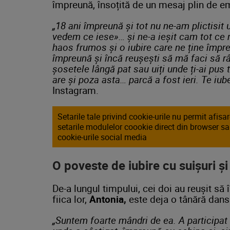
împreună, însoțită de un mesaj plin de e
„18 ani împreună și tot nu ne-am plictisit 
vedem ce iese»… și ne-a ieșit cam tot ce 
haos frumos și o iubire care ne ține împre
împreună și încă reușești să mă faci să râ
șosetele lângă pat sau uiți unde ți-ai pus t
are și poza asta… parcă a fost ieri. Te iub
Instagram.
Setarile tale privind cookie-urile nu permit afis
setarile modulelor coookie direct din browser s
cookie-urile social media
O poveste de iubire cu suișuri ș
De-a lungul timpului, cei doi au reușit să 
fiica lor,
Antonia,
este deja o tânără dansa
„Suntem foarte mândri de ea. A participa