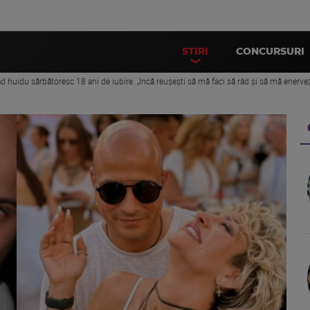
STIRI
CONCURSURI
d huidu sărbătoresc 18 ani de iubire. „încă reușești să mă faci să râd și să mă enervezi