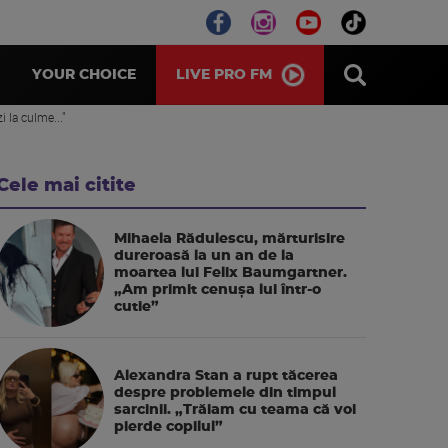
LIVE PRO FM
YOUR CHOICE
 la culme..."
Cele mai citite
Mihaela Rădulescu, mărturisire
dureroasă la un an de la
moartea lui Felix Baumgartner.
„Am primit cenușa lui într-o
cutie”
Alexandra Stan a rupt tăcerea
despre problemele din timpul
sarcinii. „Trăiam cu teama că voi
pierde copilul”