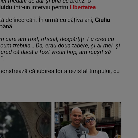
nci medalii de aur și una de bronz. O
Huidu
într-un interviu pentru
Libertatea
.
tă de încercări. În urmă cu câțiva ani,
Giulia
pănă.
 care am fost, oficial, despărțiți. Eu cred cu
 cum trebuia… Da, erau două tabere, și ai mei, și
, cred că dacă a fost vreun hop, am reușit să
”
.
onstrează că iubirea lor a rezistat timpului, cu