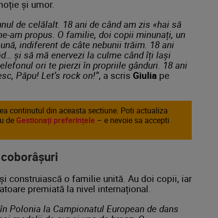
moție și umor.
unul de celălalt. 18 ani de când am zis «hai să
ne-am propus. O familie, doi copii minunați, un
ună, indiferent de câte nebunii trăim. 18 ani
d… și să mă enervezi la culme când îți lași
elefonul ori te pierzi în propriile gânduri. 18 ani
esc, Păpu! Let’s rock on!”
, a scris
Giulia
pe
area continutul din aceasta sectiune. Poti actualiza
au de
Gestionați preferințele
– e nevoie sa accepti
i coborâșuri
își construiască o familie unită. Au doi copii, iar
toare premiată la nivel internațional.
t în Polonia la Campionatul European de dans