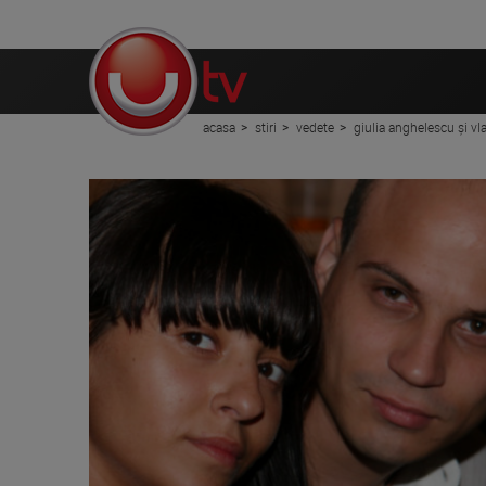
acasa
stiri
vedete
giulia anghelescu și vla