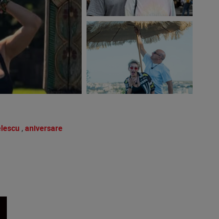
elescu
,
aniversare