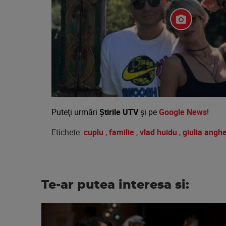
Puteţi urmări
Știrile UTV
şi pe
Google News
!
Etichete:
cuplu
,
familie
,
vlad huidu
,
giulia angh
Te-ar putea interesa si: