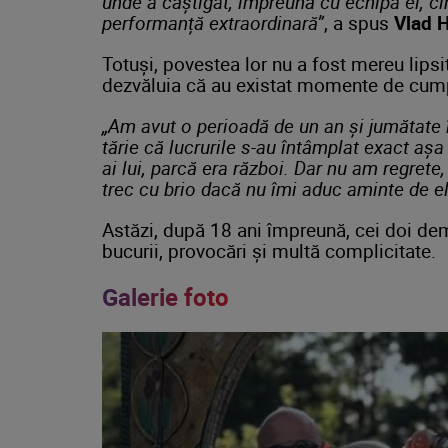
unde a câștigat, împreună cu echipa ei, ci
performanță extraordinară”
, a spus
Vlad 
Totuși, povestea lor nu a fost mereu lipsi
dezvăluia că au existat momente de cum
„Am avut o perioadă de un an și jumătate în
tărie că lucrurile s-au întâmplat exact așa
ai lui, parcă era război. Dar nu am regrete
trec cu brio dacă nu îmi aduc aminte de el
Astăzi, după 18 ani împreună, cei doi dem
bucurii, provocări și multă complicitate.
Galerie foto