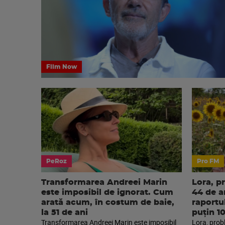
Film Now
PeRoz
Pro FM
Transformarea Andreei Marin
Lora, p
este imposibil de ignorat. Cum
44 de an
arată acum, în costum de baie,
raportu
la 51 de ani
puțin 1
Transformarea Andreei Marin este imposibil
Lora, prob