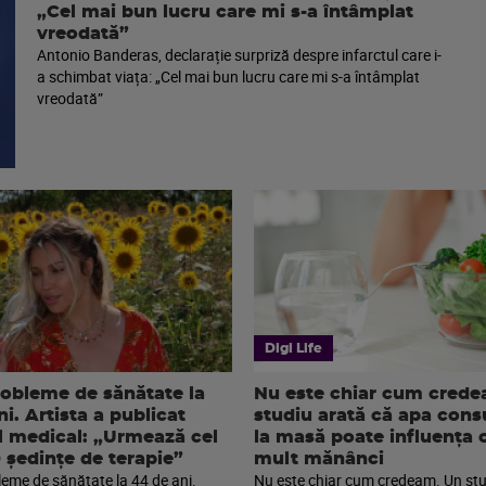
„Cel mai bun lucru care mi s-a întâmplat
vreodată”
Antonio Banderas, declarație surpriză despre infarctul care i-
a schimbat viața: „Cel mai bun lucru care mi s-a întâmplat
vreodată”
Digi Life
robleme de sănătate la
Nu este chiar cum cred
i. Artista a publicat
studiu arată că apa con
l medical: „Urmează cel
la masă poate influența 
0 ședințe de terapie”
mult mănânci
leme de sănătate la 44 de ani.
Nu este chiar cum credeam. Un stu